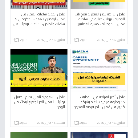
عاجل: شركة تثمير العقارية تفتح باب
عاجل: تحديد ساعات العمل في
التوظيف برواتب خيالية في سلطنة
عُمان لرمضان 1447 - الحكومي 5
عمان... 5 وظائف ذهبية للعمانيين
ساعات والخاص 6 ساعات يومياً... هل
والمقيمين!
يناسب حالتك؟
الاثنين, 16 فبراير 2026
شارك
الاثنين, 16 فبراير 2026
شارك
عاجل: أكبر انفراجة في التوظيف…
عاجل: السعودية تُلغي نظام الكفيل
15 وظيفة قيادية شاغرة بشركة
نهائياً... العمل الحر للجميع ابتداءً من
كبرى في عُمان - آخر فرصة للتقديم!
اليوم!
الاثنين, 16 فبراير 2026
شارك
السبت, 14 فبراير 2026
شارك