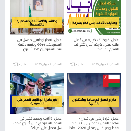
عاجل: 8 وظائف ذهبية في عُمان
عاجل: انفجار توظيفي مذهل في
براتب مغرٍ... شركة أجيال تفتح باب
السعودية... 6644 وظيفة ذهبية
التقديم لآخر مرة!
تنتظر السعوديين هذا الأسبوع!
السبت, 21 فبراير 2026
شارك
السبت, 21 فبراير 2026
شارك
عاجل: قرار تاريخي في عُمان -
عاجل: 8 آلاف وظيفة تنفجر في
ساعات العمل تنخفض إلى 6 ساعات
السوق السعودي خلال أسبوع واحد -
فقط يومياً خلال رمضان 2026.. ماذا
هل تحصل على نصيبك؟