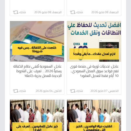
جوهري في 'نطاقات'!
الجمعة, 08 مايو 2026
شارك
الجمعة, 08 مايو 2026
شارك
عاجل: تحديثات ثورية في منصة قوى
عاجل: السعودية تُلغي نظام الكفالة
تغير قواعد سوق العمل السعودي..
رسمياً 2026… تعرف على الشروط
10 أيام فقط لتعديل العقود!
الجديدة للعمل بحرية كاملة!
الخميس, 07 مايو 2026
شارك
الاثنين, 04 مايو 2026
شارك