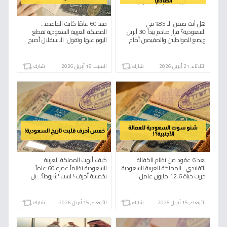
هل أنت ضمن الـ 85% في
منذ 60 عامًا كانت القاعدة...
السعودية؟ قرار صادم يبدأ 30 أبريل
المملكة العربية السعودية تقطع
ويضع المواطنين والمقيمين أمام
اليوم عنها وتقول: الاستقلال أصبح
مصير واحد!
حقًا للعمال بشرطين رئيسيين
الثلاثاء, 21 أبريل 2026
شارك
السبت, 18 أبريل 2026
شارك
بعد 6 عقود من نظام الكفالة
كيف أنهت المملكة العربية
التقليدي.. المملكة العربية السعودية
السعودية نظاماً عمره 60 عاماً
حررت حياة 12.6 مليون عامل
بخمسة أحرف؟ لست 'شروطاً'.. بل
'مفاتيح تحرر' تمنحها لك اليوم.
الأربعاء, 15 أبريل 2026
شارك
الأربعاء, 15 أبريل 2026
شارك