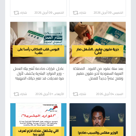
دون محاكم!
من العمل خلال أيام إلا بشروط
قاسية!
الخميس, 09 أبريل 2026
شارك
الخميس, 09 أبريل 2026
شارك
بعد ستة عقود من القيود.. المملكة
عاجل: قرارات صادمة تُغير بيئة العمل
العربية السعودية تُحرر مليون مقيم
- وزير الموارد البشرية يكشف لأول
وتفتح عصراً جديداً للعمل
مرة تعديلات قد تغير حياتك المهنية!
السبت, 04 أبريل 2026
شارك
الأربعاء, 01 أبريل 2026
شارك