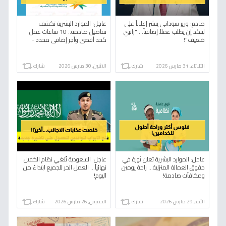
صادم: وزير سوداني ينشر إعلاناً على
عاجل: الموارد البشرية تكشف
لينكد إن يطلب عملاً إضافياً... "راتبي
تفاصيل صادمة.. 10 ساعات عمل
ضعيف"!
كحد أقصى وأجر إضافي محدد -
العمالة المنزلية تدخل عهدًا جديدًا!
الثلاثاء, 31 مارس 2026
شارك
الاثنين, 30 مارس 2026
شارك
عاجل: الموارد البشرية تعلن ثورة في
عاجل: السعودية تُلغي نظام الكفيل
حقوق العمالة المنزلية... راحة يومين
نهائياً... العمل الحر للجميع ابتداءً من
ومكافآت صادمة!
اليوم!
الأحد, 29 مارس 2026
شارك
الخميس, 26 مارس 2026
شارك