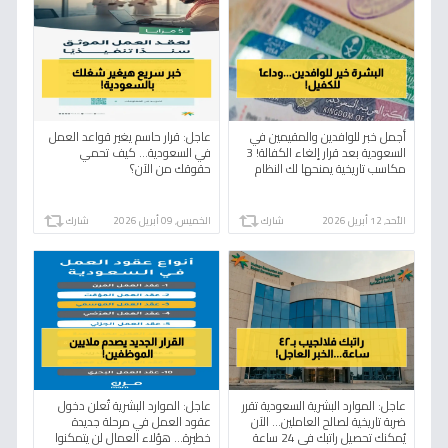
أجمل خبر للوافدين والمقيمين في
عاجل: قرار حاسم يغير قواعد العمل
السعودية بعد قرار إلغاء الكفالة! 3
في السعودية… كيف تحمي
مكاسب تاريخية يمنحها لك النظام
حقوقك من الآن؟
الجديد فوراً!
الأحد, 12 أبريل 2026
شارك
الخميس, 09 أبريل 2026
شارك
عاجل: الموارد البشرية السعودية تقرر
عاجل: الموارد البشرية تُعلن دخول
ضربة تاريخية لصالح العاملين… الآن
عقود العمل في مرحلة جديدة
يُمكنك تحصيل راتبك في 24 ساعة
خطيرة… هؤلاء العمال لن يتمكنوا