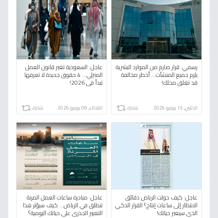
رسمي: قرار صارم من الموارد البشرية
عاجل: السعودية تغير قانون العمل
يلزم جميع المنشآت… أخطر مخالفة
المنزلي… 4 حقوق جديدة لا تعرفها
قد تغلق محلك!
تبدأ في 2026!
الاثنين, 15 يونيو 2026
شارك
الثلاثاء, 09 يونيو 2026
شارك
عاجل: كيف حولت الرياض دقائق
عاجل: مبادرة ساعات العمل المرنة
الانتظار إلى ساعات إنتاج؟ القرار الذكي
تنطلق في الرياض… كيف سيؤثر هذا
الذي سيغير حياتك!
التغيير الجذري على حياتك اليومية؟