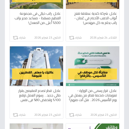
عاجل: شركة كندية عملاقة تفتح
عاجل: راتب خيالي في مجموعة
أبواب الذهب الأخضر في عُمان -
الفطيم مسقط - مساعد مدير براتب
راتب يحلم به كل مهندس!
500% أعلى من المعدل!
الثلاثاء, 24 فبراير 2026
شارك
الاثنين, 23 فبراير 2026
شارك
عاجل: قرار رسمي من الوزارة -
عاجل: قطر تصدم المقيمين بقرار
تعويضات ضخمة تنتظر من يعمل في
مالي جديد… رسوم العمل ترتفع
يوم التأسيس 2026.. هل أنت منهم؟
100% وتنخفض 80% في نفس
الوقت!
الاثنين, 23 فبراير 2026
شارك
الاثنين, 23 فبراير 2026
شارك