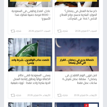
كم ساعة العمل في رمضان؟
عاجل: انفجار وظيفي في السعودية
الموارد البشرية تحسم دوام القطاع
- 8000 فرصة ذهبية تنتظرك هذا
الخاص 1447 في الشركات
الأسبوع!
والمؤسسات بالسعودية!
السبت, 07 فبراير 2026
شارك
السبت, 07 فبراير 2026
شارك
لمن تنهي اليوم التقليدي في
رسمي: السعودية تلغي نظام
رمضان؟.. سلطنة عمان تفرض 6
الكفالة نهائياً وتطلق إقامة العمل
ساعات عمل فقط
الحرة بشرط واحد فقط - ثورة حقيقية
في سوق العمل!
الأربعاء, 04 فبراير 2026
شارك
الأربعاء, 04 فبراير 2026
شارك