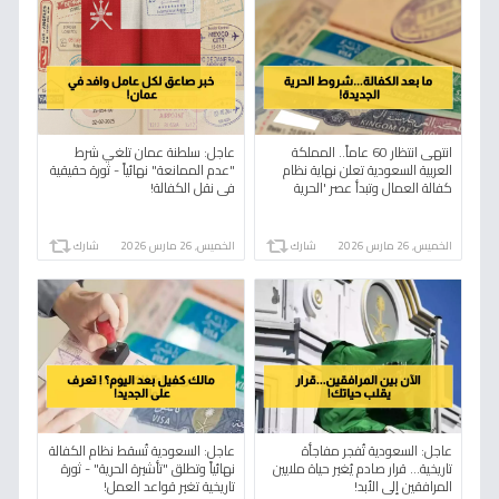
انتهى انتظار 60 عاماً.. المملكة
عاجل: سلطنة عمان تلغي شرط
العربية السعودية تعلن نهاية نظام
"عدم الممانعة" نهائياً - ثورة حقيقية
كفالة العمال وتبدأ عصر 'الحرية
في نقل الكفالة!
العالمية' بـ 5 شروط فقط
الخميس, 26 مارس 2026
شارك
الخميس, 26 مارس 2026
شارك
عاجل: السعودية تُفجر مفاجأة
عاجل: السعودية تُسقط نظام الكفالة
تاريخية... قرار صادم يُغير حياة ملايين
نهائياً وتطلق "تأشيرة الحرية" - ثورة
المرافقين إلى الأبد!
تاريخية تغير قواعد العمل!