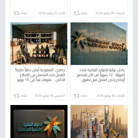
الأربعاء, 08 يوليو 2026
شارك
الأحد, 05 يوليو 2026
شارك
عاجل: وزارة الموارد البشرية تمدد
حصري: السعودية تُعلن حظراً صارماً
المهلة.. 12 شهراً من الآن لتصحيح
للعمل تحت الشمس في القطاع
أوضاع رخص العمل قبل تطبيق
الخاص… عقوبات تبدأ في 15 يونيو
العقوبات!
وتستمر 3 أشهر!
الثلاثاء, 30 يونيو 2026
شارك
الخميس, 18 يونيو 2026
شارك