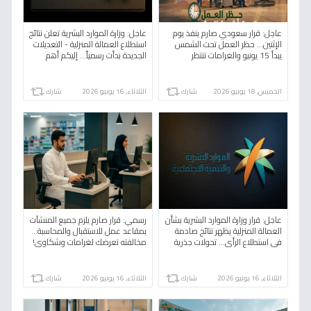
عاجل: قرار سعودي صارم ينفذ يوم
عاجل: وزارة الموارد البشرية تعلن نتائج
الإثنين… حظر العمل تحت الشمس
استطلاع العمالة المنزلية - التعديلات
يبدأ 15 يونيو والغرامات تنتظر
الجديدة بدأت رسمياً… إليكم أهم
المخالفين!
التغييرات!
الخميس, 18 يونيو 2026
شارك
الثلاثاء, 16 يونيو 2026
شارك
عاجل: قرار وزارة الموارد البشرية بشأن
رسمي: قرار صارم يلزم جميع المنشآت
العمالة المنزلية يظهر نتائج صادمة
بمقاعد عمل للاستقبال والمحاسبة…
في استطلاع الرأي… تحولات جذرية
مخالفته تعرضك لغرامات وشكاوى!
تنتظر القطاع!
الثلاثاء, 16 يونيو 2026
شارك
الثلاثاء, 16 يونيو 2026
شارك