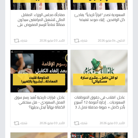
السعودية تصدر "قراراً تاريخياً" يفاجئ
مفاجأة مجلس الوزراء: المقابل
كل الوافدين.. إليك موعد تنفيذه!
المالي لتشغيل المرافقين سيكون
مماثلاً تماماً للرسم المفروض على
العمالة الوافدة
الاثنين, 04 مايو 2026
شارك
الأحد, 03 مايو 2026
شارك
عاجل: انقلاب في حقوق الموظفات
عاجل: قرارات تاريخية تُعيد رسم سوق
السعوديات… إجازة أمومة 12 أسبوع
العمل السعودي - هل ستختفي
بأجر كامل + مرونة مذهلة تصل لـ 3
الكفالة نهائياً ليحل بديلها؟
سنوات!
الأحد, 03 مايو 2026
شارك
الأحد, 03 مايو 2026
شارك