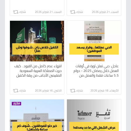
يعني للموظفين والشركات؟
السبت, 21 فبراير 2026
شارك
السبت, 21 فبراير 2026
شارك
عاجل: دبي تعلن ثورة في أوقات
انتهاء عصر كامل من القيود.. كيف
العمل خلال رمضان 2025 - دوام
حررت المملكة العربية السعودية
5.5 ساعات فقط والعمل من
المقيمين الأجانب من ربقة الكفيل
المنزل!
بعد 60 عاماً؟
الأربعاء, 18 فبراير 2026
شارك
الاثنين, 16 فبراير 2026
شارك