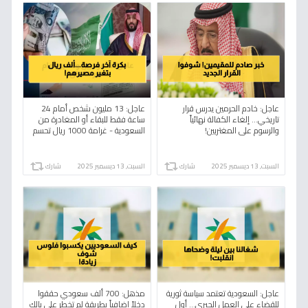
عاجل: خادم الحرمين يدرس قرار
عاجل: 13 مليون شخص أمام 24
تاريخي… إلغاء الكفالة نهائياً
ساعة فقط للبقاء أو المغادرة من
والرسوم على المغتربين!
السعودية - غرامة 1000 ريال تحسم
المصير!
السبت, 13 ديسمبر 2025
شارك
السبت, 13 ديسمبر 2025
شارك
عاجل: السعودية تعتمد سياسة ثورية
مذهل: 700 ألف سعودي حققوا
للقضاء على العمل الجبري... أول
دخلاً إضافياً بطريقة لم تخطر على بالك