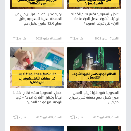
عاجل: السعودية تكسر نظام الكفالة
نهاية عصر الكفالة.. قرار تاريخي من
نهائياً... تأشيرة العمل الحرة متاحة
المملكة العربية السعودية يطلق
الآن - هل تعرف الشروط؟
سراح 12.6 مليون عامل نحو
الاستقلال المهني.
الأحد, 17 مايو 2026
شارك
السبت, 16 مايو 2026
شارك
السعودية تقود قراراً تاريخياً: العمل
عاجل: السعودية تُسقط نظام الكفالة
بدون كفيل أصبح حقيقة لتحرير مهني
نهائياً وتطلق "تأشيرة الحرية" - ثورة
حقيقي
تاريخية تغير قواعد العمل!
السبت, 09 مايو 2026
شارك
السبت, 09 مايو 2026
شارك