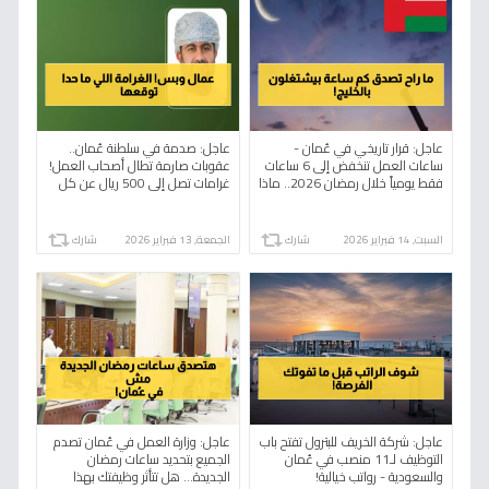
عاجل: قرار تاريخي في عُمان -
عاجل: صدمة في سلطنة عُمان..
ساعات العمل تنخفض إلى 6 ساعات
عقوبات صارمة تطال أصحاب العمل!
فقط يومياً خلال رمضان 2026.. ماذا
غرامات تصل إلى 500 ريال عن كل
يعني للموظفين والشركات؟
مخالفة مع مضاعفتها عند تعدد
الضحايا
السبت, 14 فبراير 2026
شارك
الجمعة, 13 فبراير 2026
شارك
عاجل: شركة الخريف للبترول تفتح باب
عاجل: وزارة العمل في عُمان تصدم
التوظيف لـ11 منصب في عُمان
الجميع بتحديد ساعات رمضان
والسعودية - رواتب خيالية!
الجديدة… هل تتأثر وظيفتك بهذا