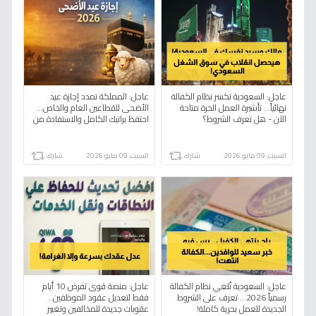
عاجل: السعودية تكسر نظام الكفالة
عاجل: المملكة تمدد إجازة عيد
نهائياً... تأشيرة العمل الحرة متاحة
الأضحى للقطاعين العام والخاص…
الآن - هل تعرف الشروط؟
احتفظ براتبك الكامل والاستفادة من
150% إذا عملت!
السبت, 09 مايو 2026
شارك
السبت, 09 مايو 2026
شارك
عاجل: السعودية تُلغي نظام الكفالة
عاجل: منصة قوى تفرض 10 أيام
رسمياً 2026… تعرف على الشروط
فقط لتعديل عقود الموظفين..
الجديدة للعمل بحرية كاملة!
عقوبات جديدة للمخالفين وتغيير