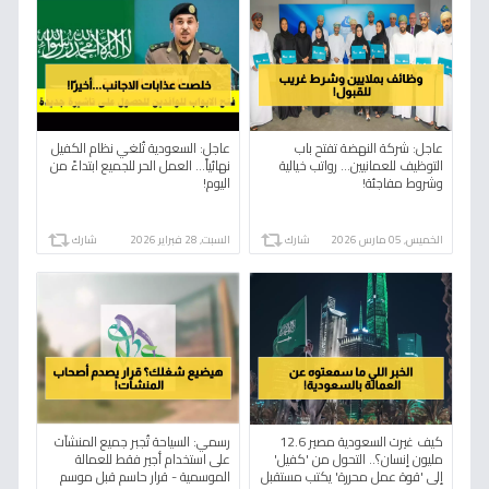
عاجل: شركة النهضة تفتح باب
عاجل: السعودية تُلغي نظام الكفيل
التوظيف للعمانيين... رواتب خيالية
نهائياً... العمل الحر للجميع ابتداءً من
وشروط مفاجئة!
اليوم!
الخميس, 05 مارس 2026
شارك
السبت, 28 فبراير 2026
شارك
كيف غيرت السعودية مصير 12.6
رسمي: السياحة تُجبر جميع المنشآت
مليون إنسان؟.. التحول من 'كفيل'
على استخدام أجير فقط للعمالة
إلى 'قوة عمل محررة' يكتب مستقبل
الموسمية - قرار حاسم قبل موسم