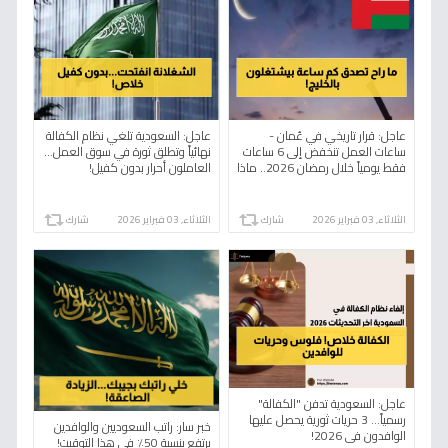
عاجل: قرار تاريخي في عُمان -
عاجل: السعودية تلغي نظام الكفالة
ساعات العمل تنخفض إلى 6 ساعات
نهائياً وتطلق ثورة في سوق العمل...
فقط يومياً خلال رمضان 2026.. ماذا
العاملون أحرار بدون كفيل!
يعني للموظفين والشركات؟
الثلاثاء, 03 فبراير 2026
شارك
الثلاثاء, 03 فبراير 2026
شارك
عاجل: السعودية تدفن "الكفالة"
رسمياً… 3 حريات ثورية يحصل عليها
خبر سار: راتب السعوديين والوافدين
الوافدون في 2026!
يرتفع بنسبة 50٪ في هذا التوقيت!