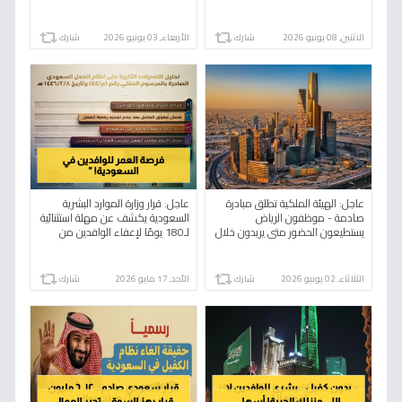
الاثنين, 08 يونيو 2026
شارك
الأربعاء, 03 يونيو 2026
شارك
عاجل: الهيئة الملكية تطلق مبادرة
عاجل: قرار وزارة الموارد البشرية
صادمة - موظفون الرياض
السعودية يكشف عن مهلة استثنائية
يستطيعون الحضور متى يريدون خلال
لـ180 يومًا لإعفاء الوافدين من
4 ساعات مرنة!
الاستبعاد - انتهاؤها يوليو 2026!
الثلاثاء, 02 يونيو 2026
شارك
الأحد, 17 مايو 2026
شارك