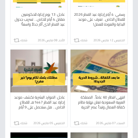
رسمي: 4 أيام إجازة عيد الفطر 2026
عاجل: 13 يوم إجازة للحكوميين
للقطاع الخاص.. تعرف على موعد
مقابل 4 أيام للخاص... تسريب جدول
البداية والعودة للعمل!
عيد الفطر الذي أثار جدلاً واسعاً!
الخميس, 12 مارس 2026
شارك
الأحد, 08 مارس 2026
شارك
انتهى انتظار 60 عاماً.. المملكة
عاجل: الموارد البشرية تكشف موعد
العربية السعودية تعلن نهاية نظام
إجازة عيد الفطر 1447هـ للقطاع
كفالة العمال وتبدأ عصر 'الحرية
الخاص... هل ستحصل على 9 أيام
العالمية' بـ 5 شروط فقط
راحة؟
السبت, 07 مارس 2026
شارك
الخميس, 05 مارس 2026
شارك