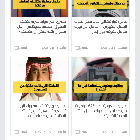
عاجل: قرار قضائي جديد يدمر أصحاب
حصري: خبير موارد بشرية يكشف
العمل المتهربين... العامل الآن يهرب
الحقوق المخفية للموظفين... هل
بكامل حقوقه دون إنذار!
تعلم أن راتبك يمكن أن يتضاعف؟
السبت, 31 يناير 2026
شارك
الأحد, 18 يناير 2026
شارك
عاجل: السعودية تطرح 1673 وظيفة
عاجل: خبير يكشف السر وراء انهيار
جديدة خلال أسبوع واحد - هل فاتتك
"السعودة الوهمية"... كيف غيّرت
الفرصة الذهبية؟
الأنظمة الجديدة حياة آلاف
المواطنين؟
السبت, 03 يناير 2026
شارك
الأربعاء, 17 ديسمبر 2025
شارك