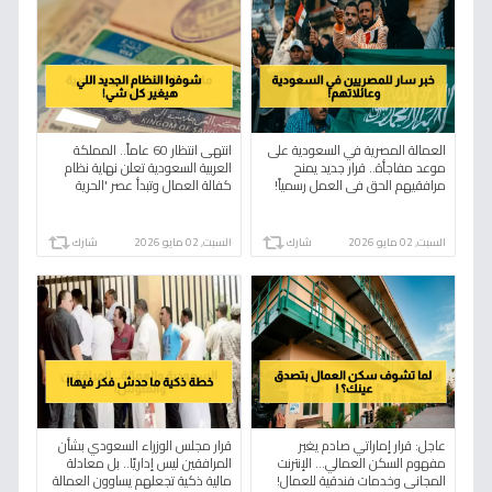
العمالة المصرية في السعودية على
انتهى انتظار 60 عاماً.. المملكة
موعد مفاجأة.. قرار جديد يمنح
العربية السعودية تعلن نهاية نظام
مرافقيهم الحق في العمل رسمياً!
كفالة العمال وتبدأ عصر 'الحرية
العالمية' بـ 5 شروط فقط
السبت, 02 مايو 2026
شارك
السبت, 02 مايو 2026
شارك
عاجل: قرار إماراتي صادم يغير
قرار مجلس الوزراء السعودي بشأن
مفهوم السكن العمالي… الإنترنت
المرافقين ليس إداريًا.. بل معادلة
المجاني وخدمات فندقية للعمال!
مالية ذكية تجعلهم يساوون العمالة