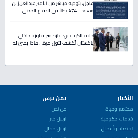
عاجل: بتوجيه مباشر من الأمير عبدالعزيز بن
سعود… 474 بطلاً في الدفاع المدني
يحصلون على الترقيات - قرارات حمود الفرج
تكرم جهودهم!
خلف الكواليس: زيارة سرية لوزير داخلي
باكستان تُكشف لأول مرة… ماذا يخبئ له
مركز 911 في الرياض؟
الأخبار
يمن برس
مجتمع وحياة
من نحن
خدمات حكومية
ارسل خبر
اقتصاد وأعمال
ارسل مقال