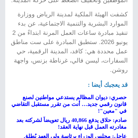
الموظفين وتخفيف الضغط على حركة المدينة.
كشفت الهيئة الملكية لمدينة الرياض ووزارة
الموارد البشرية والتنمية الاجتماعية، عن بدء
تنفيذ مبادرة ساعات العمل المرنة ابتداءً من 2
يونيو 2026. ستطبق المبادرة على ست مناطق
عمل محددة هي: كافد، المدينة الرقمية، حي
السفارات، ليسن فالي، غرناطة بزنس، واجهة
روشن.
قد يعجبك أيضا :
حصري: ديوان المظالم يستدعي مواطنين لصنع
قانون رقمي جديد… أنت من تقرر مستقبل التقاضي
في "معين"!
صادم: حلاق يدفع 40,866 ريال تعويضاً لشركته بعد
مغادرته العمل قبل نهاية العقد!
عاجل: مجلس الوزراء برئاسة ولي العهد يُطلق