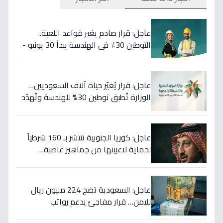
عاجل: قرار صادم يغير قواعد اللعبة..
التوطين 30٪ في الهندسة يبدأ 30 يونيو -
46 مهنة على خط النار!
عاجل: قرار يُغيّر حياة آلاف السعوديين…
الوزارة تُطبق توطين 30% للهندسة وتُهدّد
المخالفين بالعقوبات!
عاجل: كوريا الجنوبية تنتشر بـ 160 شرطياً
لحماية لاعبينها من جماهير غاضبة…
والتهديدات تصل حد الاغتيال!
عاجل: السعودية تضخ 224 مليون ريال
لليمن… قرار مفاجئ يدعم رواتب
الموظفين ويستهدف استقرار العملة!