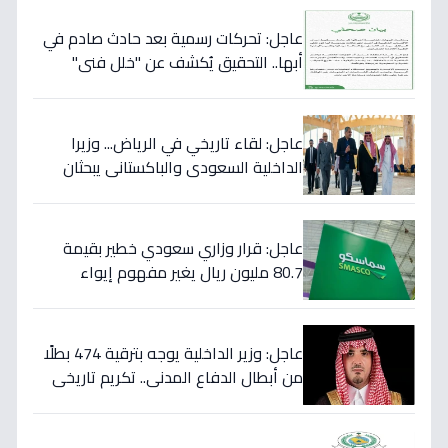
عاجل: تحركات رسمية بعد حادث صادم في
أبها.. التحقيق يُكشف عن "خلل فني"
ويؤكد تقديم الرعاية للمصابين!
عاجل: لقاء تاريخي في الرياض... وزيرا
الداخلية السعودي والباكستاني يبحثان
خططاً مشتركة لمكافحة المخدرات!
عاجل: قرار وزاري سعودي خطير بقيمة
80.7 مليون ريال يغير مفهوم إيواء
العاملات المنزليات بشكل كامل
عاجل: وزير الداخلية يوجه بترقية 474 بطلًا
من أبطال الدفاع المدني.. تكريم تاريخي
لتضحياتهم