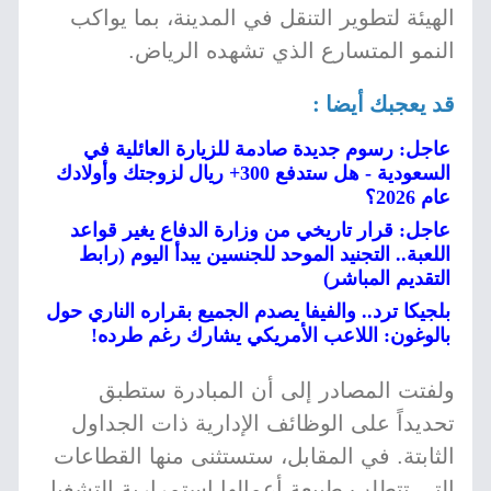
الهيئة لتطوير التنقل في المدينة، بما يواكب
النمو المتسارع الذي تشهده الرياض.
قد يعجبك أيضا :
عاجل: رسوم جديدة صادمة للزيارة العائلية في
السعودية - هل ستدفع 300+ ريال لزوجتك وأولادك
عام 2026؟
عاجل: قرار تاريخي من وزارة الدفاع يغير قواعد
اللعبة.. التجنيد الموحد للجنسين يبدأ اليوم (رابط
التقديم المباشر)
بلجيكا ترد.. والفيفا يصدم الجميع بقراره الناري حول
بالوغون: اللاعب الأمريكي يشارك رغم طرده!
ولفتت المصادر إلى أن المبادرة ستطبق
تحديداً على الوظائف الإدارية ذات الجداول
الثابتة. في المقابل، ستستثنى منها القطاعات
التي تتطلب طبيعة أعمالها استمرارية التشغيل