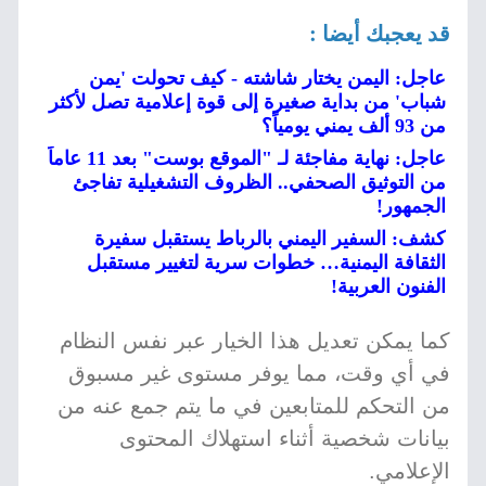
قد يعجبك أيضا :
عاجل: اليمن يختار شاشته - كيف تحولت 'يمن
شباب' من بداية صغيرة إلى قوة إعلامية تصل لأكثر
من 93 ألف يمني يومياً؟
عاجل: نهاية مفاجئة لـ "الموقع بوست" بعد 11 عاماً
من التوثيق الصحفي.. الظروف التشغيلية تفاجئ
الجمهور!
كشف: السفير اليمني بالرباط يستقبل سفيرة
الثقافة اليمنية… خطوات سرية لتغيير مستقبل
الفنون العربية!
كما يمكن تعديل هذا الخيار عبر نفس النظام
في أي وقت، مما يوفر مستوى غير مسبوق
من التحكم للمتابعين في ما يتم جمع عنه من
بيانات شخصية أثناء استهلاك المحتوى
الإعلامي.