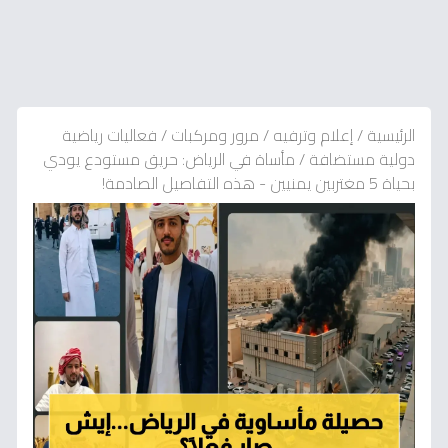
الرئيسية
/
إعلام وترفيه
/
مرور ومركبات
/
فعاليات رياضية
دولية مستضافة
/
مأساة في الرياض: حريق مستودع يودي
بحياة 5 مغتربين يمنيين - هذه التفاصيل الصادمة!