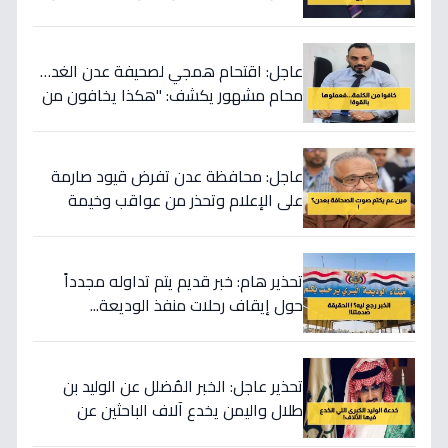
اغتيال الكلمة الحرة؟
عاجل: اقتحام همجي لصحيفة عدن الغد…
محامٍ مشهور يكشف: "هكذا يخافون من
الحقيقة!"
عاجل: محافظة عدن تفرض قيود صارمة
على الإعلام وتحذر من عواقب وخيمة
للمخالفين!
تحذير هام: خبر قديم يتم تداوله مجدداً
حول إيقاف رحلات منفذ الوديعة...
والحقيقة صادمة!
تحذير عاجل: الخبر المُضلل عن الوليد بن
طلال واليمن يخدع آلاف الباحثين عن
العمل - الحقيقة صادمة!