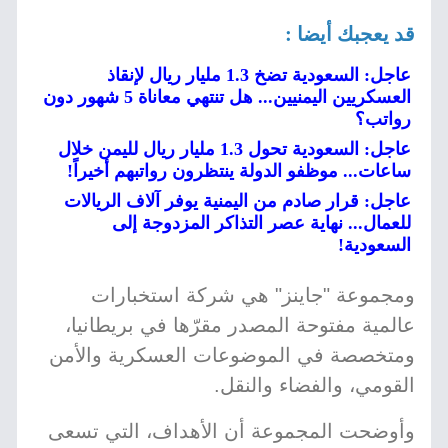
قد يعجبك أيضا :
عاجل: السعودية تضخ 1.3 مليار ريال لإنقاذ
العسكريين اليمنيين... هل تنتهي معاناة 5 شهور دون
رواتب؟
عاجل: السعودية تحول 1.3 مليار ريال لليمن خلال
ساعات... موظفو الدولة ينتظرون رواتبهم أخيراً!
عاجل: قرار صادم من اليمنية يوفر آلاف الريالات
للعمال... نهاية عصر التذاكر المزدوجة إلى
السعودية!
ومجموعة "جاينز" هي شركة استخبارات
عالمية مفتوحة المصدر مقرّها في بريطانيا،
ومتخصصة في الموضوعات العسكرية والأمن
القومي، والفضاء والنقل.
وأوضحت المجموعة أن الأهداف، التي تسعى