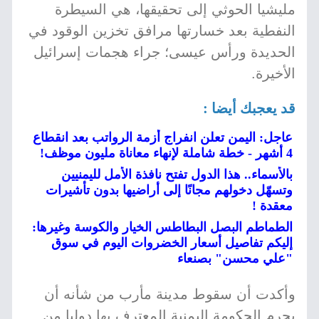
مليشيا الحوثي إلى تحقيقها، هي السيطرة
النفطية بعد خسارتها مرافق تخزين الوقود في
الحديدة ورأس عيسى؛ جراء هجمات إسرائيل
الأخيرة.
قد يعجبك أيضا :
عاجل: اليمن تعلن انفراج أزمة الرواتب بعد انقطاع
4 أشهر - خطة شاملة لإنهاء معاناة مليون موظف!
بالأسماء.. هذا الدول تفتح نافذة الأمل لليمنيين
وتسهّل دخولهم مجانًا إلى أراضيها بدون تأشيرات
معقدة !
الطماطم البصل البطاطس الخيار والكوسة وغيرها:
إليكم تفاصيل أسعار الخضروات اليوم في سوق
"علي محسن" بصنعاء
وأكدت أن سقوط مدينة مأرب من شأنه أن
يحرم الحكومة اليمنية المعترف بها دوليا من