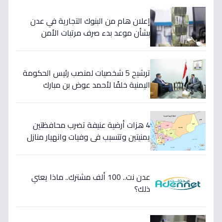
إعلان هام من البنوك التجارية في عدن
بشأن موعد بدء صرف مرتبات الأمن
والجيش
ترشيح 5 شخصيات لمنصب رئيس الحكومة
اليمنية خلفًا لأحمد عوض بن مبارك
"الأسماء"
4 هزات أرضية عنيفة تضرب محافظتين
يمنيتين وتتسبب في وفيات وانهيار منازل
(اسماء المناطق المتضررة)
عدن نت.. 100 ألف مشترك.. ماذا يعني
ذلك؟