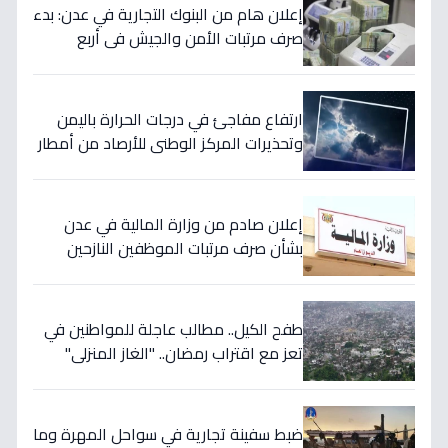
إعلان هام من البنوك التجارية في عدن: بدء
صرف مرتبات الأمن والجيش في أربع
محافظات يمنية
ارتفاع مفاجئ في درجات الحرارة باليمن
وتحذيرات المركز الوطني للأرصاد من أمطار
غزيرة في هذه المناطق
إعلان صادم من وزارة المالية في عدن
بشأن صرف مرتبات الموظفين النازحين
للأشهر الستة الماضية
طفح الكيل.. مطالب عاجلة للمواطنين في
تعز مع اقتراب رمضان.. "الغاز المنزلي"
يخنق الحياة في الحالمة !
ضبط سفينة تجارية في سواحل المهرة وما