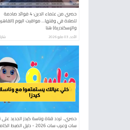
حصري من علماء الدين: 4 فوائد صادمة
للصلاة في وقتها… مواقيت اليوم (القاهرة
والإسكندرية) هنا
الأحد, 03 مايو 2026
شارك
حصري.. تردد قناة وناسة كيدز الجديد على ن
سات وعرب سات 2026 - دليل الضبط الكامل!