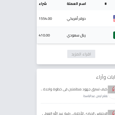
#
اسم العملة
شراء
دولار أمريكي
1554.00
ريال سعودي
410.00
اقراء المزيد
بات وآراء
كيف تسرق جهود منظمتين في خطوة واحدة ..
الأجابة لدى رقية عبد الله الغولي وغدير طيره
بقلم ايمن عبدالباسط
الاحتباس الحراري للأخلاق.. رقية عبد الله الغولي