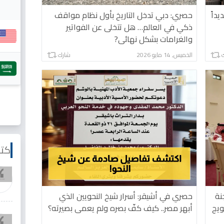
داً
حصري: دبي تدخل التاريخ بأول نظام مواقف
ذكي في العالم… هل تتخلى عن الفواتير
والغرامات بشكل نهائي?
الخميس, 14 مايو 2026
شارك
كتا
ا لجنة
حصري في أشيقر: أسرار شيخ النحويين الذي
أبهر مصر.. كيف كفّ بصره ولم يعمى بصيرته؟