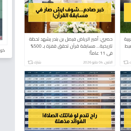
بية
حصري: أمير الرياض فيصل بن بندر يشهد لحظة
ضبط
تاريخية… مسابقة قرآن تحقق قفزة بـ 500%
كور
في 11 عاماً!
الاثنين, 04 مايو 2026
شارك