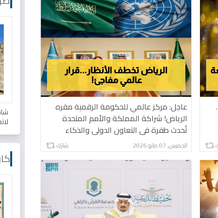
صو
عاجل: مركز عالمي للحكومة الرقمية مقره
شاه
الرياض! شراكة المملكة والأمم المتحدة
لات
تُحدث طفرة في التعاون الدولي والذكاء
الاصطناعي
الخميس, 07 مايو 2026
شارك
كار