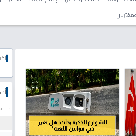
مغتربين
اخت
أسع
السبت,20 يونيو 2026