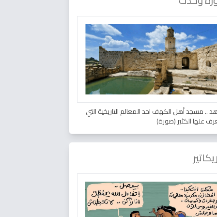
رة وحدث
د .. مسجد أهل الكهف احد المعالم التاريخية التي
عرف عنها الكثير (صورة)
يكاتير