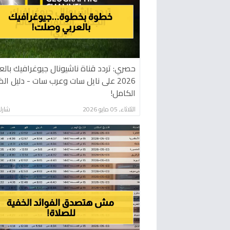
حصري: تردد قناة ناشيونال جيوغرافيك بالعر
2026 على نايل سات وعرب سات - دليل ال
الكامل!
الثلاثاء, 05 مايو 2026
شارك