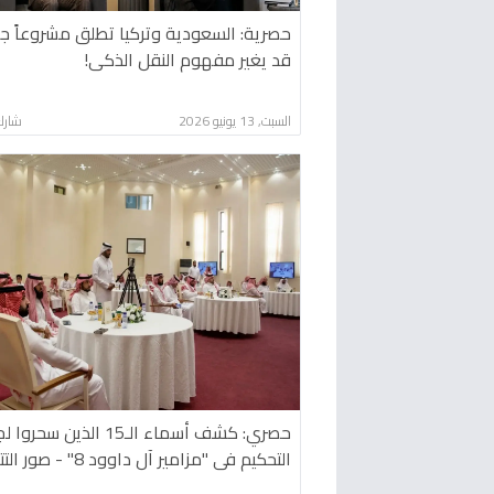
حصرية: السعودية وتركيا تطلق مشروعاً جدي
قد يغير مفهوم النقل الذكي!
السبت, 13 يونيو 2026
شارك
حصري: كشف أسماء الـ15 الذين سحرو
التحكيم في "مزامير آل داوود 8" - صور التتويج