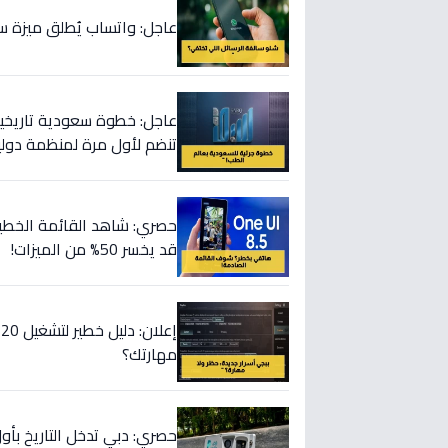
عاجل: واتساب يُطلق ميزة سرية خ
عاجل: خطوة سعودية تاريخي
تنضم لأول مرة لمنظمة دولي
قد يخسر 50% من الميزات!
مهارتك؟
حصري: دبي تدخل التاريخ بأ