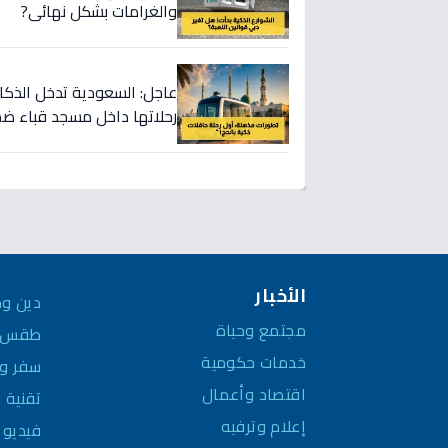
والغرامات بشكل نهائي?
عاجل: السعودية تدخل الذكاء 
رحلاتها داخل مسجد قباء ضمن 
الأخبار
دين وم
مجتمع وحياة
طقس و
خدمات حكومية
سفر وم
اقتصاد وأعمال
تقنية 
إعلام وترفيه
فيديو