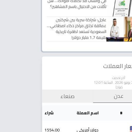
في واتساب قد تكلفك أموالك… هل
تأمّنت من الاحتيال باسم المشاهير؟
عاجل: شراكة سرية بين شركتين
عمالقة تخلق مراكز ذكاء اصطناعي…
السعودية تستعد لطفرة تاريخية
بقيمة 1.7 مليار دولار!
ار العملات
آخر تحديث
الساعة 12:01
صباحا
عدن
صنعاء
#
اسم العملة
شراء
دولار أمريكي
1554.00