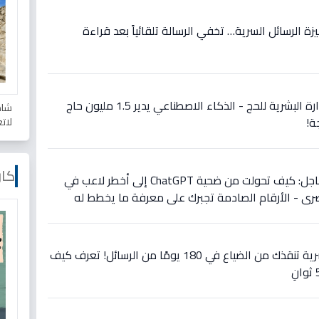
زة الرسائل السرية… تخفي الرسالة تلقائياً بعد قراءة
حصري: السعودية تلغي الإدارة البشرية للحج - الذكاء الاصطناعي يدير 1.5 مليون حاج
شاه
لات
كار
انفجار قوة غوغل يكشف: عاجل: كيف تحولت من ضحية ChatGPT إلى أخطر لاعب في
صري - الأرقام الصادمة تجبرك على معرفة ما يخطط له
عاجل: واتساب يطلق أداة سرية تنقذك من الضياع في 180 يومًا من الرسائل! تعرف كيف