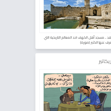
د .. مسجد أهل الكهف احد المعالم التاريخية التي
عرف عنها الكثير (صورة)
يكاتير