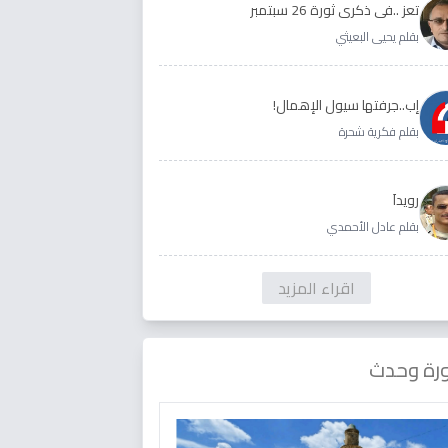
تعز ..في ذكرى ثورة 26 سبتمبر
بقلم يحيى البعيثي
إب..جرفتها سيول الإهمال!
بقلم فكرية شحرة
رويداَ
بقلم عادل الأحمدي
اقراء المزيد
رة وحدث