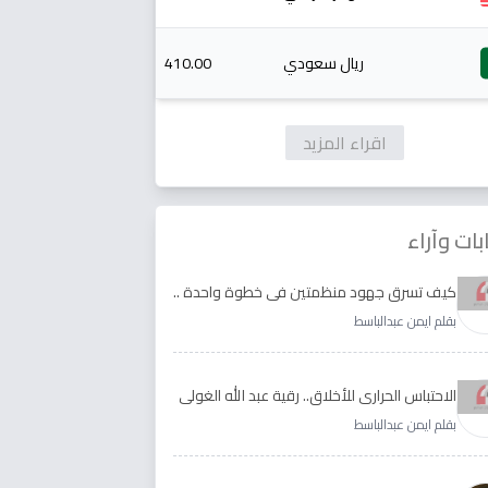
ريال سعودي
410.00
اقراء المزيد
بات وآراء
كيف تسرق جهود منظمتين في خطوة واحدة ..
الأجابة لدى رقية عبد الله الغولي وغدير طيره
بقلم ايمن عبدالباسط
الاحتباس الحراري للأخلاق.. رقية عبد الله الغولي
وغدير طيره نموذجا
بقلم ايمن عبدالباسط