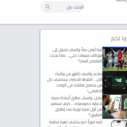
رنا لكم
ميتا تُعلن سراً: واتساب يتحول إلى
موظف مبيعات ذكي… ماذا يحدث
للعاملين البشر؟
صادم: واتساب يُظهر من يراقبك
الآن… النقطة الخضراء ستكشف كل
من يتصفح هاتفك في الوقت
الحقيقي!
عاجل: واتساب تطلق أسلحة سرية
لحماية خصوصيتك… كيف تستفيد
من أول ميزة ثورية منذ إطلاق
التطبيق؟
انتبه فوراً: خبير يكشف ثغرة خطيرة