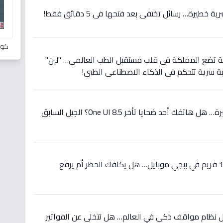
طيرة… رسائل تختفي بعد فتحها في 5 دقائق فقط!
كور
ة تضع المملكة في قلب مستقبل الطب العالمي… "لين"
ة سرية تتحكم في الذكاء الاصطناعي الطبي!
حصري: شاهد القائمة الخطيرة… هل هاتفك أحد ضحايا تأخر One UI 8.5؟ الجيل السابق
إعلان: دليل خطير لتشغيل 120 فريم في ببجي موبايل… هل يكلفك الحظر أم يرفع
ول نظام مواقف ذكي في العالم… هل تتخلى عن الفواتير