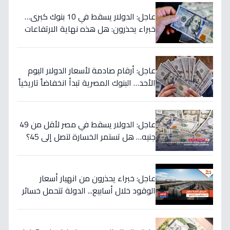
عاجل: الدولار يسقط في 10 بنوك كبرى…
خبراء يحذرون: هل هذه نهاية الارتفاعات
الجنونية؟
عاجل: أرقام صادمة لأسعار الدولار اليوم
الأحد… البنوك المصرية تبدأ انخفاضاً تاريخياً
والمركزي يتراجع تحت هذا الرقم!
عاجل: الدولار يسقط في مصر لأقل من 49
جنيه… هل تستمر الخسارة لتصل إلى 45؟
تحويلات المصريين بالخارج تضرب العملة
الأميركية بقوة!
عاجل: خبراء يحذرون من انهيار أسعار
الوقود خلال أسابيع... الدولة تتحمل خسائر
بملايين لحماية المواطنين!