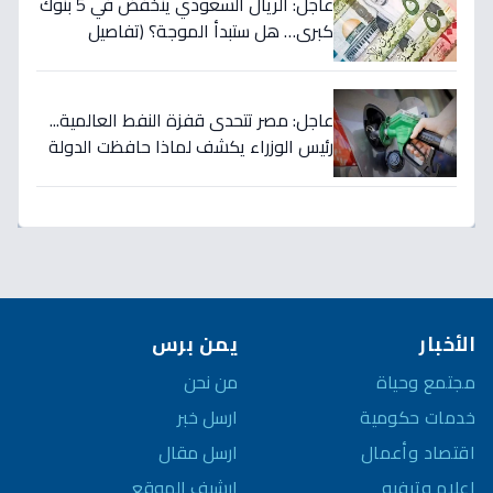
عاجل: الريال السعودي ينخفض في 5 بنوك
كبرى… هل ستبدأ الموجة؟ (تفاصيل
الأسعار)
عاجل: مصر تتحدى قفزة النفط العالمية...
رئيس الوزراء يكشف لماذا حافظت الدولة
على أسعار الوقود رغم ارتفاع الأسعار
لـ125 دولاراً؟
الأخبار
يمن برس
مجتمع وحياة
من نحن
خدمات حكومية
ارسل خبر
اقتصاد وأعمال
ارسل مقال
إعلام وترفيه
ارشيف الموقع