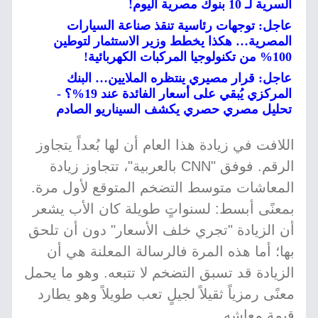
السرية لـ 10 بنوك مصرية اليوم!
عاجل: توجهات رئاسية تنقذ صناعة السيارات
المصرية… هكذا يخطط وزير الاستثمار لتوطين
100% من تكنولوجيا المركبات الكهربائية!
عاجل: قرار مصيري ينتظره الملايين… البنك
المركزي يُبقي على أسعار الفائدة عند 19%؟ -
تحليل مصري حصري يكشف السيناريو الصادم
اللافت في زيادة هذا العام أن لها بُعداً يتجاوز
الرقم. فوفق "CNN بالعربية"، تتجاوز زيادة
المعاشات متوسط التضخم المتوقع لأول مرة.
بمعنًى أبسط: لسنواتٍ طويلة كان الأب يشعر
أن الزيادة "تجري خلف الأسعار" دون أن تلحق
بها؛ أما هذه المرة فالرسالة المعلنة هي أن
الزيادة قد تسبق التضخم لا تتبعه. وهو ما يحمل
معنًى رمزياً ثقيلاً لجيلٍ تعب طويلاً وهو يطارد
قيمة معاشه.