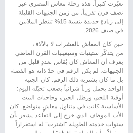
تغيّرت كثيراً. هذه رحلة معاش المصري عبر
نصف قرن تقريباً، من زمن الجنيهات القليلة
إلى زيادةٍ جديدة بنسبة 15% تنتظر الملايين
في صيف 2026.
حين كان المعاش بالعشرات لا بالآلاف
من يتذكّر ستينيات وسبعينيات القرن الماضي
يعرف أن المعاش كان يُقاس بعددٍ قليل من
الجنيهات. لم يكن الرقم في حدّ ذاته هو القصة،
بل ما كان يشتريه ذلك الرقم. كان الجنيه
الواحد يحمل وزناً شرائياً يصعب تخيّله اليوم:
أوقية اللحم، ورطل الجبن، وحاجيات البيت
الأساسية كانت في متناول معاشٍ متواضع. كان
الأب الموظف الذي خرج إلى التقاعد يشعر بأن
سنوات خدمته الطويلة "اشترت" له استقراراً