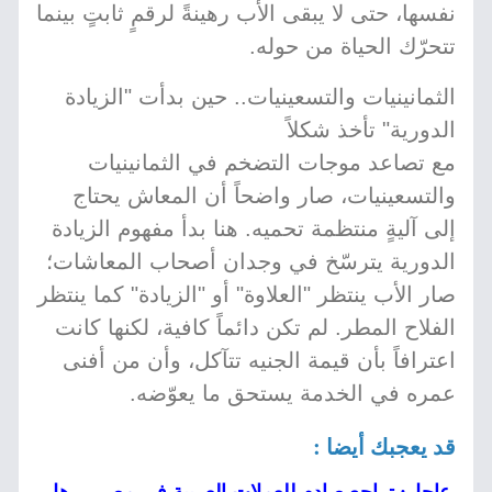
نفسها، حتى لا يبقى الأب رهينةً لرقمٍ ثابتٍ بينما
تتحرّك الحياة من حوله.
الثمانينيات والتسعينيات.. حين بدأت "الزيادة
الدورية" تأخذ شكلاً
مع تصاعد موجات التضخم في الثمانينيات
والتسعينيات، صار واضحاً أن المعاش يحتاج
إلى آليةٍ منتظمة تحميه. هنا بدأ مفهوم الزيادة
الدورية يترسّخ في وجدان أصحاب المعاشات؛
صار الأب ينتظر "العلاوة" أو "الزيادة" كما ينتظر
الفلاح المطر. لم تكن دائماً كافية، لكنها كانت
اعترافاً بأن قيمة الجنيه تتآكل، وأن من أفنى
عمره في الخدمة يستحق ما يعوّضه.
قد يعجبك أيضا :