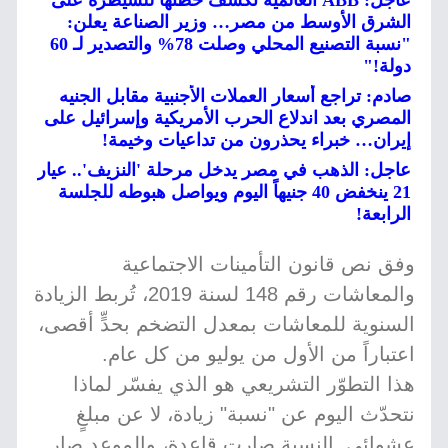
عاجل: ABB العالمية تكشف خطتها للسيطرة على
الشرق الأوسط من مصر… وزير الصناعة يعلن:
"نسبة التصنيع المحلي وصلت 78% والتصدير لـ 60
دولة!"
صادم: تراجع أسعار العملات الأجنبية مقابل الجنيه
المصري بعد اندلاع الحرب الأمريكية وإسرائيل على
إيران… خبراء يحذرون من تداعيات وخيمة!
عاجل: الذهب في مصر يدخل مرحلة 'النزيف'.. عيار
21 ينخفض 40 جنيهاً اليوم ويواصل هبوطه للجلسة
الرابعة!
وفق نص قانون التأمينات الاجتماعية
والمعاشات رقم 148 لسنة 2019، تُربط الزيادة
السنوية للمعاشات بمعدل التضخم بحدٍّ أقصى،
اعتباراً من الأول من يوليو من كل عام.
هذا التطوّر التشريعي هو الذي يفسّر لماذا
نتحدّث اليوم عن "نسبة" زيادة، لا عن مبلغٍ
عشوائي. النسبة صارت قاعدة، والموعد صار