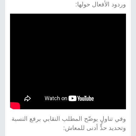
وردود الأفعال حولها:
وفي تناولٍ يوضّح المطلب النقابي برفع النسبة
وتحديد حدٍّ أدنى للمعاش: