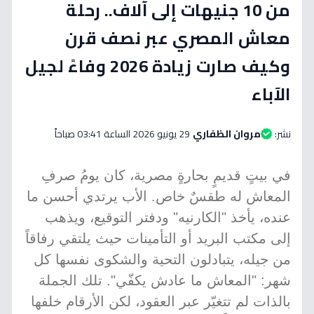
من 10 جنيهات إلى آلاف.. رحلة
معاش المصري عبر نصف قرن
وكيف صارت زيادة 2026 وفاءً لجيل
الآباء
نشر:
مروان الظفاري
29 يونيو 2026 الساعة 03:41 صباحاً
في بيتٍ قديمٍ بحارةٍ مصرية، كان يومُ صرفِ
المعاش له طقسٌ خاص. الأب يرتدي أحسن ما
عنده، يأخذ "الكارنيه" ودفتر التوقيع، ويذهب
إلى مكتب البريد أو التأمينات حيث يلتقي رفاقاً
من جيله، يتبادلون التحية والشكوى نفسها كل
شهر: "المعاش ما عادش يكفّي". تلك الجملة
بالذات لم تتغيّر عبر العقود، لكن الأرقام خلفها