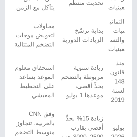
تحديث منتظم
عينيات
يتآكل مع الزمن
الثماني
محاولات
نيات
بداية ترسّخ
لتعويض موجات
والتس
الزيادات الدورية
التضخم المتتالية
عينيات
منذ
زيادة سنوية
استحقاق معلوم
قانون
مربوطة بالتضخم
الموعد يساعد
148
بحدٍّ أقصى،
على التخطيط
لسنة
موعدها 1 يوليو
المعيشي
2019
وفق CNN
زيادة 15% بحدٍّ
بالعربية: تتجاوز
يوليو
أقصى يقارب
متوسط التضخم
2026
2500–3000 جنيه