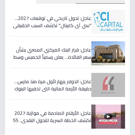
عاجل: تحول تاريخي في توقعات 2027…
"سي آي كابيتال" تكشف السبب الحقيقي
لتأجيل طفرة البنوك المصرية وتعلن عن
أسهمها المفضلة!
عاجل: قرار البنك المركزي المصري بشأن
سعر الفائدة… يعلن رسمياً الخميس وسط
مخاوف من موجة تضخم قادمة!
عاجل: الدولار ينهار لأول مرة منذ مارس…
حقيقة الأزمة المالية التي تخفيها البنوك
المصرية عن المواطنين!
عاجل: الأرقام الصادمة في موازنة 2027
تكشف الخطة السرية للتحول النقدي.. 55
مليار جنيه لتحويل حياة 4.7 مليون أسرة إلى
الأفضل!