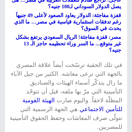
عاجل: تراجع صادم للعملات العربية في مصر… هل
يصل الدولار السوداني لـ100 جنيه؟
قفزة مفاجئة: الدولار يعاود الصعود لأعلى 49 جنيهاً
رغم تدفقات استثمارية قياسية في مصر… ما الذي
يحدث في السوق؟
مصر: قفزة مفاجئة! الريال السعودي يرتفع بشكل
غير متوقع... ما السر وراء تحطيمه حاجز الـ 13
جنيه؟
في تلك الحقبة ترسّخت أيضاً علاقة المصري
بالجهة التي ترعى معاشه. الكثير من جيل الآباء
ما زال يتذكّر أسماء الهيئات والصناديق
التأمينية التي مرّ بها ملفه، قبل أن تتوحّد
المظلّة لاحقاً. واليوم صارت
الهيئة القومية
للتأمين الاجتماعي
هي الجهة الرسمية التي
تتولّى صرف المعاشات وحفظ الحقوق التأمينية
للمصريين.