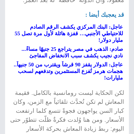
معقولاً، وأن الدولة "حافظة" له بعد العمر.
قد يعجبك أيضا :
عاجل: البنك المركزي يكشف الرقم الصادم
للاحتياطي الأجنبي… قفزة هائلة لأول مرة تصل 55
مليار دولار!
صادم: الذهب في مصر يتراجع 25 جنيهًا مساءً...
نادي نجيب يكشف سبب الانخفاض المفاجئ
عاجل: الدولار يقفز 90 قرشاً ويقترب من 50 جنيهاً..
هجمات هرمز تُفزع المستثمرين وتدفعهم لسحب
مليارات!
لكن الحكاية ليست رومانسية بالكامل. فقيمة
المعاش لم تكن تُحدَّث تلقائياً مع الزمن، وكان
كبار السن يواجهون فجوةً تتسع كلما ارتفعت
الأسعار. ومن هنا وُلدت فكرةٌ ظلّت تتطوّر حتى
اليوم: ربط زيادة المعاش بحركة الأسعار