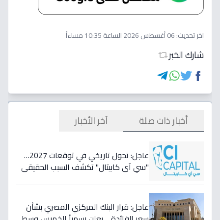
اخر تحديث:
06 أغسطس 2026 الساعة 10:35 مساءاً
شارك الخبر
أخبار ذات صلة
آخر الأخبار
عاجل: تحول تاريخي في توقعات 2027…
"سي آي كابيتال" تكشف السبب الحقيقي
لتأجيل طفرة البنوك المصرية وتعلن عن
أسهمها المفضلة!
عاجل: قرار البنك المركزي المصري بشأن
سعر الفائدة… يعلن رسمياً الخميس وسط