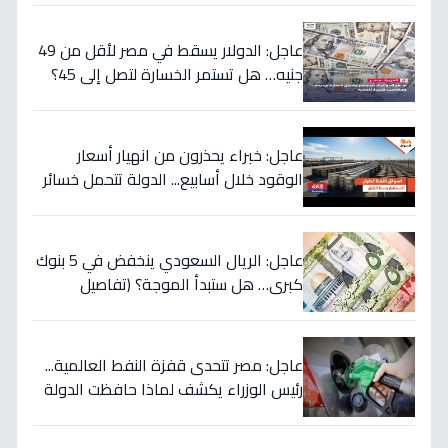
عاجل: الدولار يسقط في مصر لأقل من 49
جنيه… هل تستمر الخسارة لتصل إلى 45؟
تحويلات المصريين بالخارج تضرب العملة
الأميركية بقوة!
عاجل: خبراء يحذرون من انهيار أسعار
الوقود خلال أسابيع... الدولة تتحمل خسائر
بملايين لحماية المواطنين!
عاجل: الريال السعودي ينخفض في 5 بنوك
كبرى… هل ستبدأ الموجة؟ (تفاصيل
الأسعار)
عاجل: مصر تتحدى قفزة النفط العالمية...
رئيس الوزراء يكشف لماذا حافظت الدولة
على أسعار الوقود رغم ارتفاع الأسعار
لـ125 دولاراً؟