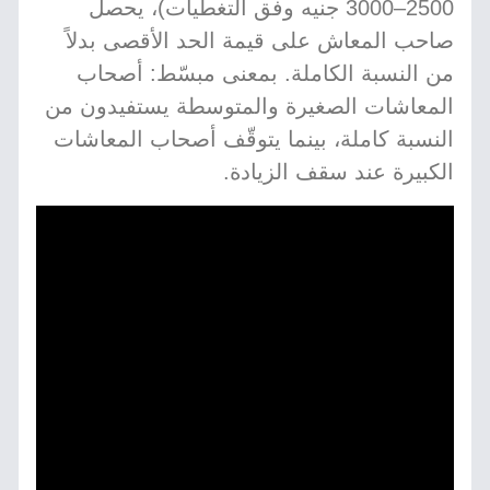
2500–3000 جنيه وفق التغطيات)، يحصل
صاحب المعاش على قيمة الحد الأقصى بدلاً
من النسبة الكاملة. بمعنى مبسّط: أصحاب
المعاشات الصغيرة والمتوسطة يستفيدون من
النسبة كاملة، بينما يتوقّف أصحاب المعاشات
الكبيرة عند سقف الزيادة.