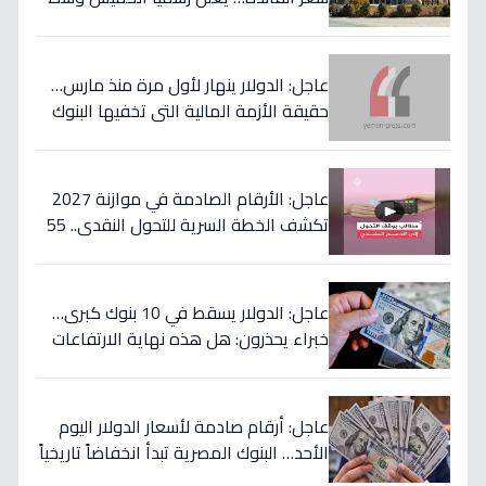
مخاوف من موجة تضخم قادمة!
عاجل: الدولار ينهار لأول مرة منذ مارس…
حقيقة الأزمة المالية التي تخفيها البنوك
المصرية عن المواطنين!
عاجل: الأرقام الصادمة في موازنة 2027
تكشف الخطة السرية للتحول النقدي.. 55
مليار جنيه لتحويل حياة 4.7 مليون أسرة إلى
الأفضل!
عاجل: الدولار يسقط في 10 بنوك كبرى…
خبراء يحذرون: هل هذه نهاية الارتفاعات
الجنونية؟
عاجل: أرقام صادمة لأسعار الدولار اليوم
الأحد… البنوك المصرية تبدأ انخفاضاً تاريخياً
والمركزي يتراجع تحت هذا الرقم!