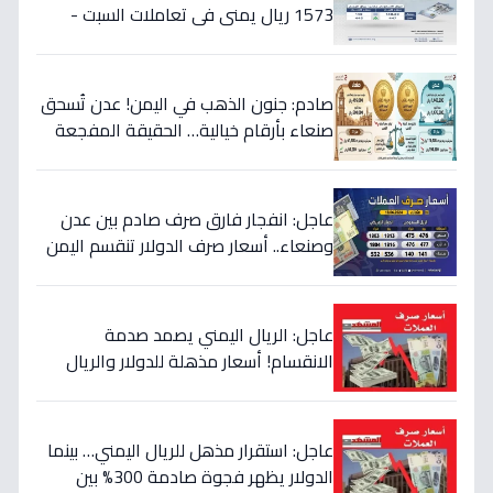
1573 ريال يمني في تعاملات السبت -
هذه حقيقة الأرقام
صادم: جنون الذهب في اليمن! عدن تُسحق
صنعاء بأرقام خيالية… الحقيقة المفجعة
لأصحاب الذهب
عاجل: انفجار فارق صرف صادم بين عدن
وصنعاء.. أسعار صرف الدولار تنقسم اليمن
بين 535 و1577 ريالاً في يوم واحد!
عاجل: الريال اليمني يصمد صدمة
الانقسام! أسعار مذهلة للدولار والريال
السعودي في منطقتين (أرقام صادمة)
عاجل: استقرار مذهل للريال اليمني… بينما
الدولار يظهر فجوة صادمة 300% بين