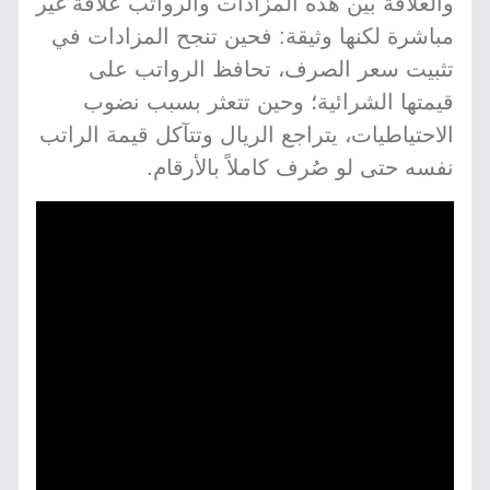
والعلاقة بين هذه المزادات والرواتب علاقة غير
مباشرة لكنها وثيقة: فحين تنجح المزادات في
تثبيت سعر الصرف، تحافظ الرواتب على
قيمتها الشرائية؛ وحين تتعثر بسبب نضوب
الاحتياطيات، يتراجع الريال وتتآكل قيمة الراتب
نفسه حتى لو صُرف كاملاً بالأرقام.