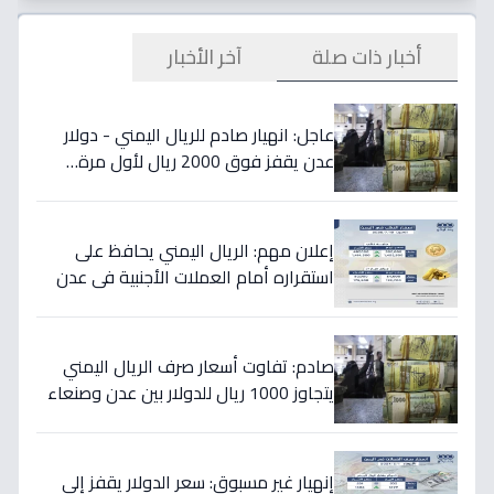
أخبار ذات صلة
آخر الأخبار
عاجل: انهيار صادم للريال اليمني - دولار
عدن يقفز فوق 2000 ريال لأول مرة…
تفاصيل الأسعار المدمرة!
إعلان مهم: الريال اليمني يحافظ على
استقراره أمام العملات الأجنبية في عدن
والمحافظات المحررة مساء السبت
صادم: تفاوت أسعار صرف الريال اليمني
يتجاوز 1000 ريال للدولار بين عدن وصنعاء
اليوم 18 يوليو
إنهيار غير مسبوق: سعر الدولار يقفز إلى