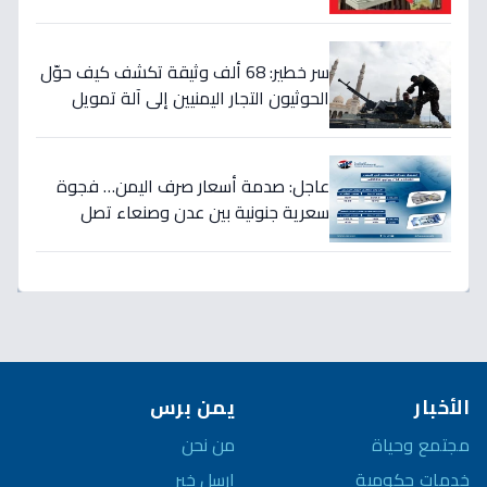
الحكومة والحوثيين!
سر خطير: 68 ألف وثيقة تكشف كيف حوّل
الحوثيون التجار اليمنيين إلى آلة تمويل
حرب… والنتيجة: 1.5 تريليون ريال تذهب إلى
الصراع!
عاجل: صدمة أسعار صرف اليمن… فجوة
سعرية جنونية بين عدن وصنعاء تصل
لـ300% - هل ينهار الريال؟
الأخبار
يمن برس
مجتمع وحياة
من نحن
خدمات حكومية
ارسل خبر