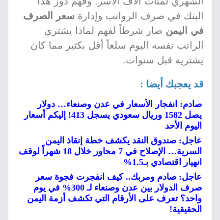
الشهري لمئات آلاف الأسر. وفهم دور هذا
البنك في صرف الرواتب وإدارة
سعر الصرف
في اليمن
صار شرطاً لفهم لماذا يشتري
الراتب نفسه اليوم سلعاً أقل بكثير مما كان
يشتريه قبل سنوات.
قد يعجبك أيضا :
صادم: انفجار الأسعار في عدن وصنعاء… دولار
يصل 1582 وريال سعودي يسجل 413! إليكم أسعار
اليوم الأحد
عاجل: صندوق النقد يكشف خطة إنقاذ اليمن
السرية… الإصلاح في 7 محاور خلال 18 شهراً لوقف
انهيار اقتصادي بـ1.5%
عاجل: صادم ومربك.. كيف انفجرت فجوة سعر
صرف الدولار بين عدن وصنعاء لـ 300% في يوم
واحد؟ تعرف على الأرقام التي تكشف أزمة اليمن
الحقيقية!