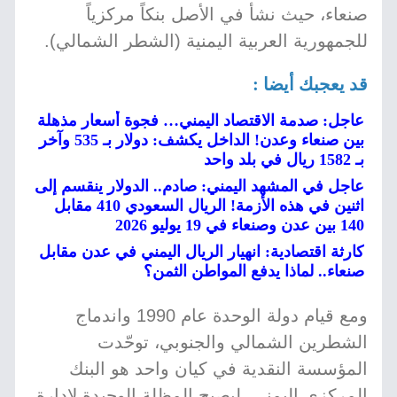
صنعاء، حيث نشأ في الأصل بنكاً مركزياً
للجمهورية العربية اليمنية (الشطر الشمالي).
قد يعجبك أيضا :
عاجل: صدمة الاقتصاد اليمني… فجوة أسعار مذهلة
بين صنعاء وعدن! الداخل يكشف: دولار بـ 535 وآخر
بـ 1582 ريال في بلد واحد
عاجل في المشهد اليمني: صادم.. الدولار ينقسم إلى
اثنين في هذه الأزمة! الريال السعودي 410 مقابل
140 بين عدن وصنعاء في 19 يوليو 2026
كارثة اقتصادية: انهيار الريال اليمني في عدن مقابل
صنعاء.. لماذا يدفع المواطن الثمن؟
ومع قيام دولة الوحدة عام 1990 واندماج
الشطرين الشمالي والجنوبي، توحّدت
المؤسسة النقدية في كيان واحد هو البنك
المركزي اليمني، ليصبح المظلة الوحيدة لإدارة