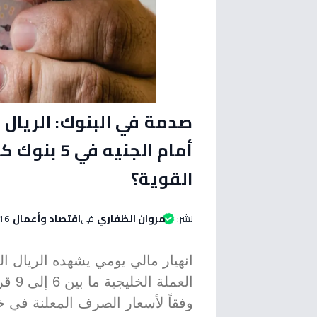
صدمة في البنوك: الريال
أمام الجني
القوية؟
نشر:
مروان الظفاري
في
اقتصاد وأعمال
16 يونيو 2026 الساعة 08:50 مس
انهيار مالي يومي يشهده الريال 
العمل
وفقاً لأسعار الصرف المعلنة في خم