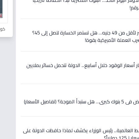
لار اليوم الأحد… البنوك المصرية تبدأ انخفاضاً تاريخياً
رقم!
كور
عاجل: الدولار يسقط في مصر لأقل من 49 جنيه… هل تستمر الخسارة لتصل إلى 45؟
رب العملة الأميركية بقوة!
 أسعار الوقود خلال أسابيع... الدولة تتحمل خسائر بملايين
(تفاصيل الأسعار)
 العالمية... رئيس الوزراء يكشف لماذا حافظت الدولة على
دولاراً؟