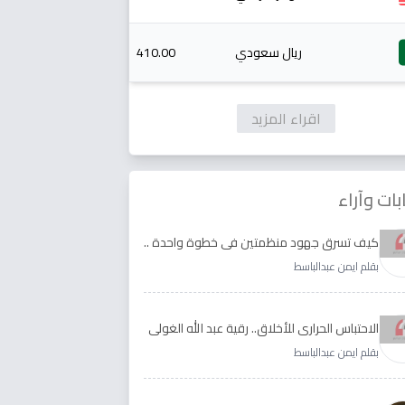
ريال سعودي
410.00
اقراء المزيد
بات وآراء
كيف تسرق جهود منظمتين في خطوة واحدة ..
الأجابة لدى رقية عبد الله الغولي وغدير طيره
بقلم ايمن عبدالباسط
الاحتباس الحراري للأخلاق.. رقية عبد الله الغولي
وغدير طيره نموذجا
بقلم ايمن عبدالباسط