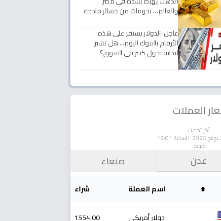
الذهب يهبط بشدة في مصر
والعالم… تخوفات من خسائر فادحة
عاجل: الدولار يستقر على هذه
الأرقام بالبنوك اليوم... هل تشير
لبداية تحول كبير في السوق؟
ار العملات
آخر تحديث
الساعة 12:01
صباحا
عدن
صنعاء
#
اسم العملة
شراء
دولار أمريكي
1554.00