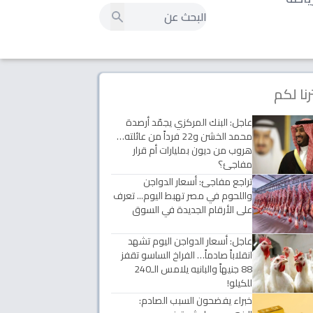
رنا لكم
عاجل: البنك المركزي يجمّد أرصدة
محمد الخشن و22 فرداً من عائلته…
هروب من ديون بمليارات أم قرار
مفاجئ؟
تراجع مفاجئ: أسعار الدواجن
واللحوم في مصر تهبط اليوم... تعرف
على الأرقام الجديدة في السوق
عاجل: أسعار الدواجن اليوم تشهد
انقلاباً صادماً… الفراخ الساسو تقفز
88 جنيهاً والبانيه يلامس الـ240
للكيلو!
خبراء يفضحون السبب الصادم: