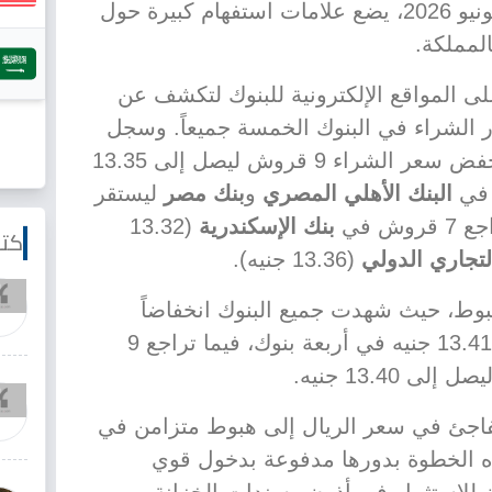
المفاجئ، الذي تم رصده في 16 يونيو 2026، يضع علامات استفهام كبيرة حول
لمملكة.
ى المواقع الإلكترونية للبنوك لتكشف عن
الشراء في البنوك الخمسة جميعاً. وسجل
أكبر خسارة، حيث انخفض سعر الشراء 9 قروش ليصل إلى 13.35
البنك الأهلي المصري
و
بنك مصر
ليستقر
بنك الإسكندرية
(13.32
كتا
لتجاري الدولي
(13.36 جنيه).
بوط، حيث شهدت جميع البنوك انخفاضاً
قدره 8 قروش، ليصل السعر إلى 13.41 جنيه في أربعة بنوك، فيما تراجع 9
13.40 جنيه.
مفاجئ في سعر الريال إلى هبوط متزامن في
ه الخطوة بدورها مدفوعة بدخول قوي