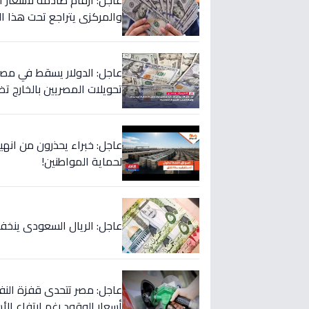
عاجل: أرقام صادمة لأسعار الدو
والمركزي يتراجع تحت هذا ال
تحويلات المصريين بالخارج تض
عاجل: خبراء يحذرون من انهيار
لحماية المواطنين!
عاجل: الريال السعودي ينخفض في 5 بنوك كبرى… هل ستبدأ الموجة؟ 
عاجل: مصر تتحدى قفزة النفط
أسعار الوقود رغم ارتفاع الأسعار لـ125 