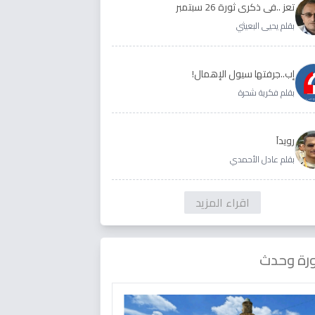
تعز ..في ذكرى ثورة 26 سبتمبر
بقلم يحيى البعيثي
إب..جرفتها سيول الإهمال!
بقلم فكرية شحرة
رويداَ
بقلم عادل الأحمدي
اقراء المزيد
رة وحدث