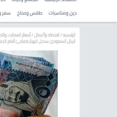
دين ومناسبات
طقس ومناخ
سفر و
الرئيسية
/
اقتصاد وأعمال
/
أسعار العملات وال
الريال السعودي يسجل انهيار مفاجئ أمام الجنيه في 5 بنوك كبرى… هل انتهى عصر التحوي