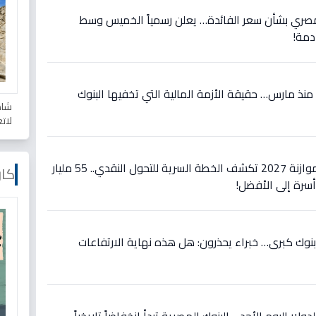
المصري بشأن سعر الفائدة… يعلن رسمياً الخميس وسط
مة!
ة منذ مارس… حقيقة الأزمة المالية التي تخفيها البنوك
شاه
لات
عاجل: الأرقام الصادمة في موازنة 2027 تكشف الخطة السرية للتحول النقدي.. 55 مليار
كار
اجل: الدولار يسقط في 10 بنوك كبرى… خبراء يحذرون: هل هذه نهاية الارتفاعات