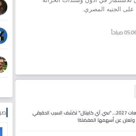
 للاستثمار في أذون وسندات الخزانة
 على الجنيه المصري.
صو
عاجل: تحول تاريخي في توقعات 2027… "سي آي كابيتال" تكشف السبب الحقيقي
ة وتعلن عن أسهمها المفضلة!