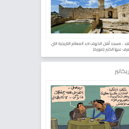
د .. مسجد أهل الكهف احد المعالم التاريخية التي
عرف عنها الكثير (صورة)
يكاتير