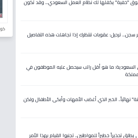
عرف مديرك هذا؟ 5 حقوق "خفية" يكفلها لك نظام العمل السعودي... وقد تكون
كور
ريال غرامة... 6 أشهر سجن... ترحيل: عقوبات تنتظرك إذا تجاهلت هذه التفاصيل
 في السعودية: ما هو أقل راتب سيحصل عليه الموظفون في
مملكة
لجنة" نهائياً.. الخبر الذي أغضب الأمهات وأبكى الأطفال ولكن
يطلق تحذيراً خطيراً للمواطنين.. تجنبوا القيام بهذا الأمر