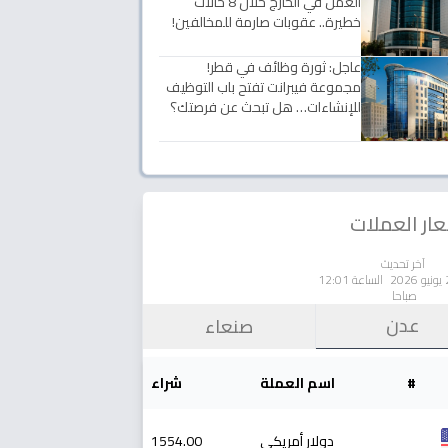
العمل في الخارج خلال 8 حالات
خطيرة.. عقوبات صارمة للمخالفين!
عاجل: ثورة وظائف في قطر!
مجموعة فيبرانت تفتح باب التوظيف
للإنشاءات… هل تبحث عن فرصتك؟
ار العملات
آخر تحديث
الساعة 12:01
صباحا
عدن
صنعاء
#
اسم العملة
شراء
دولار أمريكي
1554.00