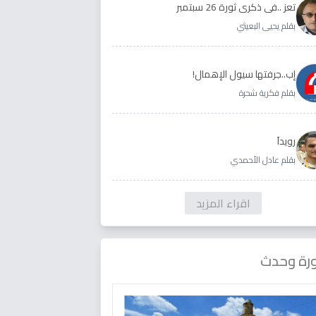
تعز ..في ذكرى ثورة 26 سبتمبر
بقلم يحيى البعيثي
إب..جرفتها سيول الإهمال!
بقلم فكرية شحرة
رويداَ
بقلم عادل الأحمدي
اقراء المزيد
رة وحدث