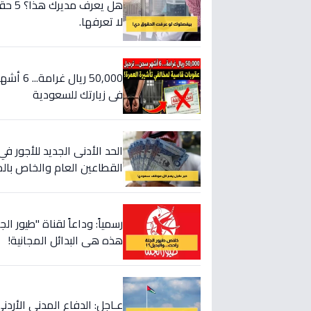
هل ي
لا تعرفها.
50,000 
في زيارتك للسعودية
الحد الأدنى الجديد للأجور
القطاعين العام والخاص بال
رسمياً: وداعاً لقناة "طيور ا
هذه هي البدائل المجانية!
عـاجل: الدفاع المدني الأردني 