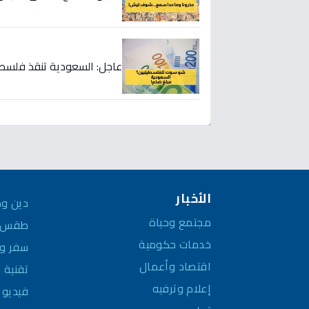
عاجل: السعودية تنقذ فلسطين بـ 90 مليون دولار... هل تكسر الحصار المال
الأخبار
دين وم
مجتمع وحياة
طقس و
خدمات حكومية
سفر وم
اقتصاد وأعمال
تقنية 
إعلام وترفيه
فيديو