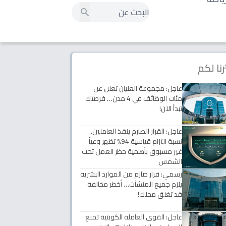
رنا لكم
عاجل: مجموعة العليان تعلن عن
مئات الوظائف في 4 مدن… فرصتك
تبدأ الآن!
عاجل: القرار الصارم ينقذ العاملين..
نسبة التزام قياسية 94% تظهر وعياً
غير مسبوق بأهمية حظر العمل تحت
الشمس
رسمي: قرار صارم من الموارد البشرية
يلزم جميع المنشآت… أخطر مخالفة
قد تغلق محلك!
عاجل: القوى العاملة الكويتية تمنع