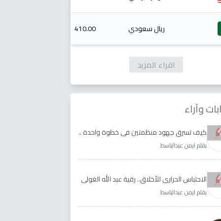
ريال سعودي
410.00
اقراء المزيد
بات وآراء
كيف تسرق جهود منظمتين في خطوة واحدة ..
الأجابة لدى رقية عبد الله الغولي وغدير طيره
بقلم ايمن عبدالباسط
الاحتباس الحراري للأخلاق.. رقية عبد الله الغولي
وغدير طيره نموذجا
بقلم ايمن عبدالباسط