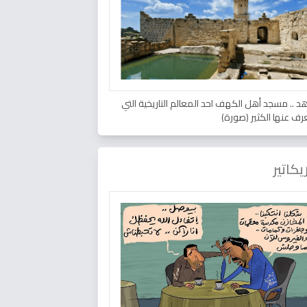
د .. مسجد أهل الكهف احد المعالم التاريخية التي
عرف عنها الكثير (صورة)
يكاتير