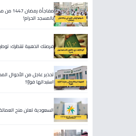
مفاجأة ر
بالمسجد الحرام!
فرصتك الذهبية تنتظرك: توطين 100% من هذه المهن الحيوية... هل أنت 
تحذير عاجل من الأحوال المد
استبدالها فورًا!
السعودية تعلن منح العمالة الوافدة مُهلة مد