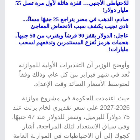
للاحتياطي الأجنبي… قفزة هائلة لأول مرة تصل 55
مليار دولار!
صادم: الذهب في مصر يتراجع 25 جنيهًا مساءً...
نادي نجيب يكشف سبب الانخفاض المفاجئ
عاجل: الدولار يقفز 90 قرشاً ويقترب من 50 جنيهاً..
هجمات هرمز تُفزع المستثمرين وتدفعهم لسحب
مليارات!
وأوضح الوزير أن التقديرات الأولية للموازنة
تُعد في شهر فبراير من كل عام، وذلك وفقاً
لمتوسط الأسعار السائد وقت الإعداد.
حيث اعتمدت الحكومة في مشروع موازنة
2026-2027 على سعر تقديري لخام برنت عند
75 دولاراً للبرميل، وسعر للدولار عند 47 جنيهًا.
وفي سياق الاستعداد لتلك المراجعة، أشار
كجوك إلى أن الاحتياطيات في الموازنة العامة