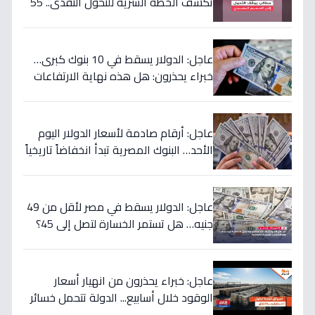
تكشف الخطة السرية للتحول النقدي.. 55
مليار جنيه لتحويل حياة 4.7 مليون أسرة إلى
الأفضل!
عاجل: الدولار يسقط في 10 بنوك كبرى…
خبراء يحذرون: هل هذه نهاية الارتفاعات
الجنونية؟
عاجل: أرقام صادمة لأسعار الدولار اليوم
الأحد… البنوك المصرية تبدأ انخفاضاً تاريخياً
والمركزي يتراجع تحت هذا الرقم!
عاجل: الدولار يسقط في مصر لأقل من 49
جنيه… هل تستمر الخسارة لتصل إلى 45؟
تحويلات المصريين بالخارج تضرب العملة
الأميركية بقوة!
عاجل: خبراء يحذرون من انهيار أسعار
الوقود خلال أسابيع... الدولة تتحمل خسائر
بملايين لحماية المواطنين!