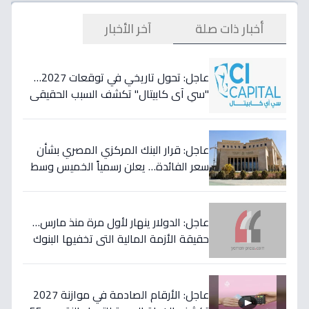
أخبار ذات صلة
آخر الأخبار
عاجل: تحول تاريخي في توقعات 2027…
"سي آي كابيتال" تكشف السبب الحقيقي
لتأجيل طفرة البنوك المصرية وتعلن عن
أسهمها المفضلة!
عاجل: قرار البنك المركزي المصري بشأن
سعر الفائدة… يعلن رسمياً الخميس وسط
مخاوف من موجة تضخم قادمة!
عاجل: الدولار ينهار لأول مرة منذ مارس…
حقيقة الأزمة المالية التي تخفيها البنوك
المصرية عن المواطنين!
عاجل: الأرقام الصادمة في موازنة 2027