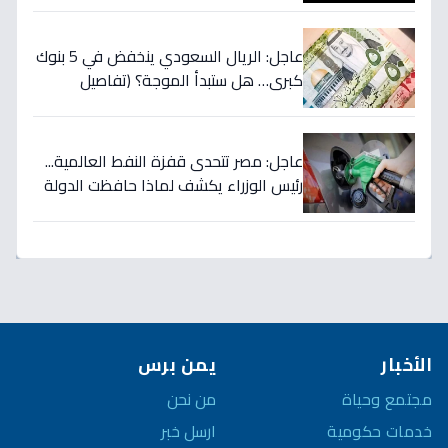
عاجل: الريال السعودي ينخفض في 5 بنوك
كبرى… هل ستبدأ الموجة؟ (تفاصيل
الأسعار)
عاجل: مصر تتحدى قفزة النفط العالمية...
رئيس الوزراء يكشف لماذا حافظت الدولة
على أسعار الوقود رغم ارتفاع الأسعار
لـ125 دولاراً؟
الأخبار
يمن برس
مجتمع وحياة
من نحن
خدمات حكومية
ارسل خبر