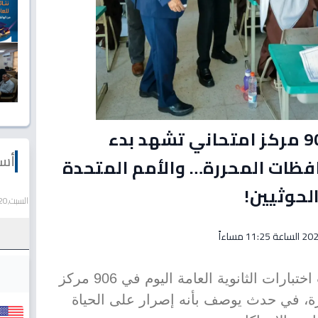
عاجل وانطلاق تاريخي: 906 مركز امتحاني تشهد بدء
أسع
افظات المحررة… والأمم المتحدة
الحوثيين!
السبت,20 يونيو 2026
وسط حالة أمنية متأججة، انطلقت اختبارات الثانوية العامة اليوم في 906 مركز
ة، في حدث يوصف بأنه إصرار على الحياة