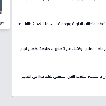
كور
عاجل في عدن: مسؤول بارز يتفقد امتحانات الثانوية ويوجه قراراً هاماً لـ 2149 طالباً… ما
داخل قاعات الامتحانات.. مدير عام «الملاح» يكشف عن 3 خطوات صادمة لضمان نجاح
مين والطلاب؟ تكشف النص الحقيقي لأهم قرار في التعليم