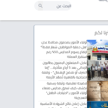
رنا لكم
أولياء الأمور يصدمون محافظ عدن:
'هل حماية المواطنين شعار فقط؟'
ارتفاع رسوم المدارس 50% رغم
استقرار العملة!
عاجل: المبتعثون اليمنيون يطالبون
الزنداني بعد 5 أرباع متأخرة… "إما
الصرف أو نفضح الإهمال" - وقفة
احتجاجية بالقاهرة تُصعّد الأزمة!
فضيحة تعليمية: وثيقة رسمية
تكشف كيف تسرق مدارس صنعاء
أولياء الأمور بـ"احتياجات الطفل"
التعجيزية!
عاجل: إعلان نتائج الشهادة الأساسية