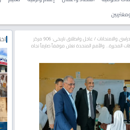
مغتربين
اخت
دراسي والامتحانات
/
عاجل وانطلاق تاريخي: 906 مركز
ات المحررة… والأمم المتحدة تعلن موقفاً صارماً تجاه