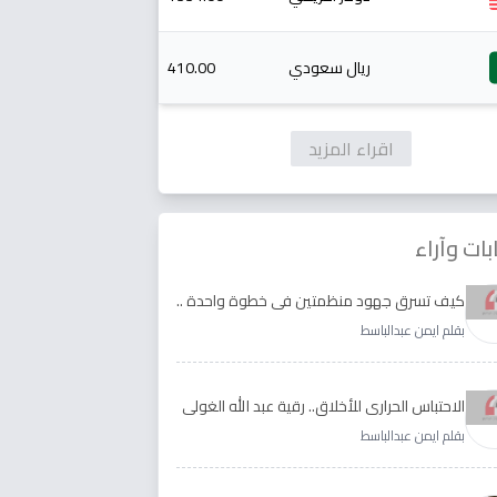
ريال سعودي
410.00
اقراء المزيد
بات وآراء
كيف تسرق جهود منظمتين في خطوة واحدة ..
الأجابة لدى رقية عبد الله الغولي وغدير طيره
بقلم ايمن عبدالباسط
الاحتباس الحراري للأخلاق.. رقية عبد الله الغولي
وغدير طيره نموذجا
بقلم ايمن عبدالباسط