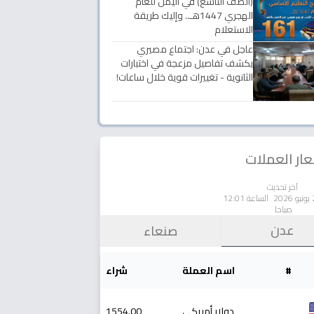
(الصف التاسع) في اليمن للعام
الهجري 1447هـ.. وإليك طريقة
الاستعلام
عاجل في عدن: اجتماع مصيري
يكشف تفاصيل مزعجة في اختبارات
الثانوية - تغييرات قوية خلال ساعات!
ار العملات
آخر تحديث
الساعة 12:01
صباحا
عدن
صنعاء
#
اسم العملة
شراء
دولار أمريكي
1554.00