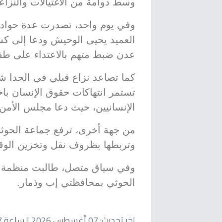
وسط دوامة من الاغتيالات والنزاعا
وفي يوم واحد، تصدرت عدة حوادث أ
العميد يحيى الوحيش ودعا إلى كش
عدن ضبط متهم بالاعتداء على ط
كما تصاعد نزاع قبلي في الحدا ش
تستمر انتهاكات حقوق الإنسان باخ
الإنسانيين، حيث دعا مجلس الأمن 
من جهة أخرى، ترفع جماعة الحوث
وتربطها بظروف نقل وتخزين الوقو
وفي سياق متصل، طالبت منظمة ح
الحوثي بمحافظتي إب وذمار.
اخر تحديث:
07 أغسطس 2026 الساعة 09:17 مساءاً