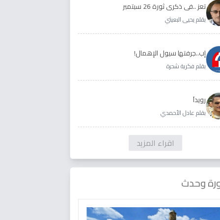
تعز ..في ذكرى ثورة 26 سبتمبر
بقلم يحيى البعيثي
إب..جرفتها سيول الإهمال!
بقلم فكرية شحرة
رويداَ
بقلم عادل الأحمدي
اقراء المزيد
رة وحدث