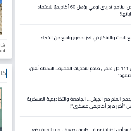
تدشين رسمي في جامعة عدن: برنامج تدريبي نوعي يؤهل 60 أكاديميًا للاعتماد
اتها!
بع للبحث والابتكار في تعز بحضور واسع من الخبراء
شاه
لات
عاجل في تعز: طلاب يقدمون 111 حل علمي صادم للتحديات المحلية... السلطة تُعلن:
كار
لصمود"
يدمج العلم مع الجيش… الجامعة والأكاديمية العسكرية
يس "أكبر صرح أكاديمي عسكري"!
يبدأون اختباراتهم في ظروف صعبة - وزير التربية يضع