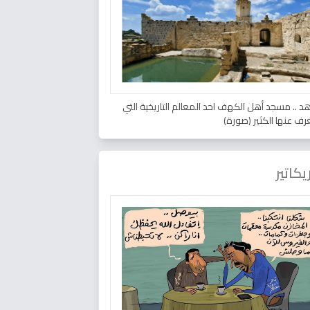
د .. مسجد أهل الكهف احد المعالم التاريخية التي
عرف عنها الكثير (صورة)
يكاتير