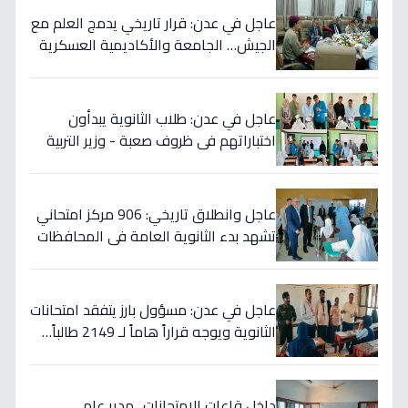
عاجل في عدن: قرار تاريخي يدمج العلم مع
الجيش… الجامعة والأكاديمية العسكرية
توقعان اتفاقية سرية لتأسيس "أكبر صرح
أكاديمي عسكري"!
عاجل في عدن: طلاب الثانوية يبدأون
اختباراتهم في ظروف صعبة - وزير التربية
يضع خطوات أمنية غير مسبوقة!
عاجل وانطلاق تاريخي: 906 مركز امتحاني
تشهد بدء الثانوية العامة في المحافظات
المحررة… والأمم المتحدة تعلن موقفاً
صارماً تجاه الحوثيين!
عاجل في عدن: مسؤول بارز يتفقد امتحانات
الثانوية ويوجه قراراً هاماً لـ 2149 طالباً…
ما هو؟
داخل قاعات الامتحانات.. مدير عام