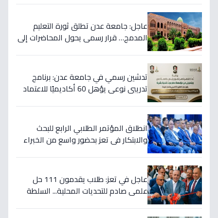
عاجل: جامعة عدن تطلق ثورة التعليم
المدمج… قرار رسمي يحول المحاضرات إلى
رقمية لإنقاذ الدراسة من انقطاع الكهرباء!
تدشين رسمي في جامعة عدن: برنامج
تدريبي نوعي يؤهل 60 أكاديميًا للاعتماد
الأكاديمي… هكذا ستتغير كلياتها!
انطلاق المؤتمر الطلابي الرابع للبحث
والابتكار في تعز بحضور واسع من الخبراء
والأكاديميين
عاجل في تعز: طلاب يقدمون 111 حل
علمي صادم للتحديات المحلية... السلطة
تُعلن: "هذا هو طريقنا للبناء بعد الصمود"