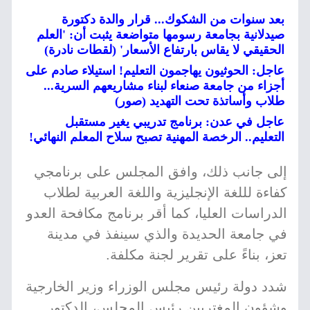
بعد سنوات من الشكوك... قرار والدة دكتورة
صيدلانية بجامعة رسومها متواضعة يثبت أن: 'العلم
الحقيقي لا يقاس بارتفاع الأسعار' (لقطات نادرة)
عاجل: الحوثيون يهاجمون التعليم! استيلاء صادم على
أجزاء من جامعة صنعاء لبناء مشاريعهم السرية...
طلاب وأساتذة تحت التهديد (صور)
عاجل في عدن: برنامج تدريبي يغير مستقبل
التعليم.. الرخصة المهنية تصبح سلاح المعلم النهائي!
إلى جانب ذلك، وافق المجلس على برنامجي
كفاءة لللغة الإنجليزية واللغة العربية لطلاب
الدراسات العليا، كما أقر برنامج مكافحة العدو
في جامعة الحديدة والذي سينفذ في مدينة
تعز، بناءً على تقرير لجنة مكلفة.
شدد دولة رئيس مجلس الوزراء وزير الخارجية
وشؤون المغتربين رئيس المجلس، الدكتور