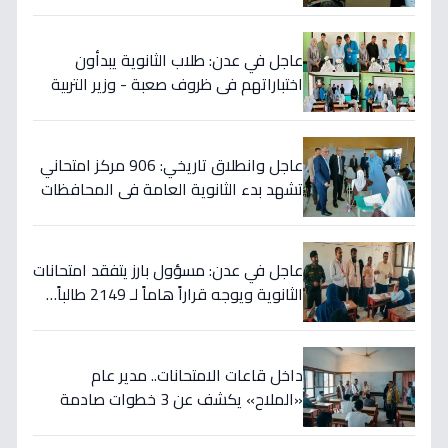
توقعان اتفاقية سرية لتأسيس "أكبر صرح
أكاديمي عسكري"!
عاجل في عدن: طلاب الثانوية يبدأون
اختباراتهم في ظروف صعبة - وزير التربية
يضع خطوات أمنية غير مسبوقة!
عاجل وانطلاق تاريخي: 906 مركز امتحاني
تشهد بدء الثانوية العامة في المحافظات
المحررة… والأمم المتحدة تعلن موقفاً
صارماً تجاه الحوثيين!
عاجل في عدن: مسؤول بارز يتفقد امتحانات
الثانوية ويوجه قراراً هاماً لـ 2149 طالباً…
ما هو؟
داخل قاعات الامتحانات.. مدير عام
«الملاح» يكشف عن 3 خطوات صادمة
لضمان نجاح الطلاب!