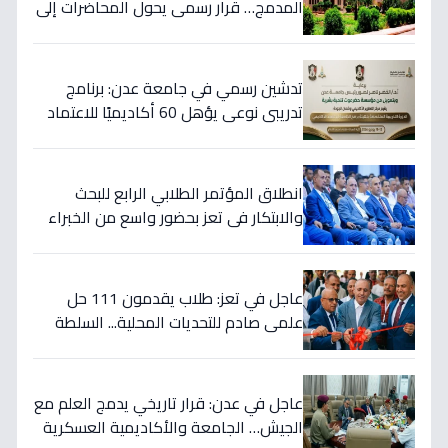
المدمج… قرار رسمي يحول المحاضرات إلى
رقمية لإنقاذ الدراسة من انقطاع الكهرباء!
تدشين رسمي في جامعة عدن: برنامج
تدريبي نوعي يؤهل 60 أكاديميًا للاعتماد
الأكاديمي… هكذا ستتغير كلياتها!
انطلاق المؤتمر الطلابي الرابع للبحث
والابتكار في تعز بحضور واسع من الخبراء
والأكاديميين
عاجل في تعز: طلاب يقدمون 111 حل
علمي صادم للتحديات المحلية... السلطة
تُعلن: "هذا هو طريقنا للبناء بعد الصمود"
عاجل في عدن: قرار تاريخي يدمج العلم مع
الجيش… الجامعة والأكاديمية العسكرية