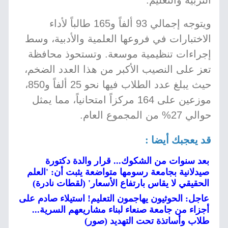
التربية والتعليم.
ويتوجه إجمالي 93 ألفاً و165 طالباً لأداء
الاختبارات في فروعها العلمية والأدبية، وسط
إجراءات تنظيمية موسعة. وتستحوذ محافظة
تعز على النصيب الأكبر من هذا العدد الضخم،
حيث يبلغ عدد الطلاب فيها نحو 25 ألفاً و850،
موزعين على 164 مركزاً امتحانياً، مما يمثل
حوالي 27% من المجموع العام.
قد يعجبك أيضا :
بعد سنوات من الشكوك... قرار والدة دكتورة
صيدلانية بجامعة رسومها متواضعة يثبت أن: 'العلم
الحقيقي لا يقاس بارتفاع الأسعار' (لقطات نادرة)
عاجل: الحوثيون يهاجمون التعليم! استيلاء صادم على
أجزاء من جامعة صنعاء لبناء مشاريعهم السرية...
طلاب وأساتذة تحت التهديد (صور)