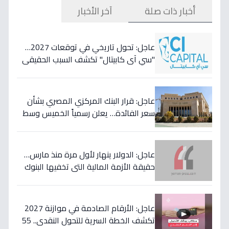
أخبار ذات صلة
آخر الأخبار
عاجل: تحول تاريخي في توقعات 2027…
"سي آي كابيتال" تكشف السبب الحقيقي
لتأجيل طفرة البنوك المصرية وتعلن عن
أسهمها المفضلة!
عاجل: قرار البنك المركزي المصري بشأن
سعر الفائدة… يعلن رسمياً الخميس وسط
مخاوف من موجة تضخم قادمة!
عاجل: الدولار ينهار لأول مرة منذ مارس…
حقيقة الأزمة المالية التي تخفيها البنوك
المصرية عن المواطنين!
عاجل: الأرقام الصادمة في موازنة 2027
تكشف الخطة السرية للتحول النقدي.. 55