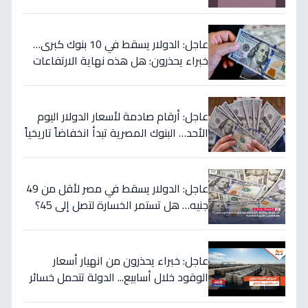
مليار جنيه لتحويل حياة 4.7 مليون أسرة إلى
الأفضل!
عاجل: الدولار يسقط في 10 بنوك كبرى…
خبراء يحذرون: هل هذه نهاية الارتفاعات
الجنونية؟
عاجل: أرقام صادمة لأسعار الدولار اليوم
الأحد… البنوك المصرية تبدأ انخفاضاً تاريخياً
والمركزي يتراجع تحت هذا الرقم!
عاجل: الدولار يسقط في مصر لأقل من 49
جنيه… هل تستمر الخسارة لتصل إلى 45؟
تحويلات المصريين بالخارج تضرب العملة
الأميركية بقوة!
عاجل: خبراء يحذرون من انهيار أسعار
الوقود خلال أسابيع... الدولة تتحمل خسائر
بملايين لحماية المواطنين!