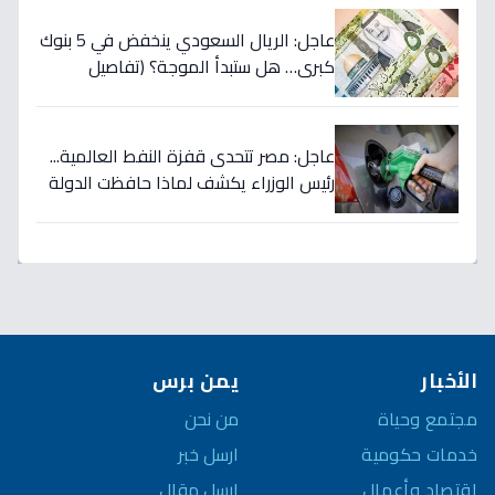
عاجل: الريال السعودي ينخفض في 5 بنوك
كبرى… هل ستبدأ الموجة؟ (تفاصيل
الأسعار)
عاجل: مصر تتحدى قفزة النفط العالمية...
رئيس الوزراء يكشف لماذا حافظت الدولة
على أسعار الوقود رغم ارتفاع الأسعار
لـ125 دولاراً؟
الأخبار
يمن برس
مجتمع وحياة
من نحن
خدمات حكومية
ارسل خبر
اقتصاد وأعمال
ارسل مقال