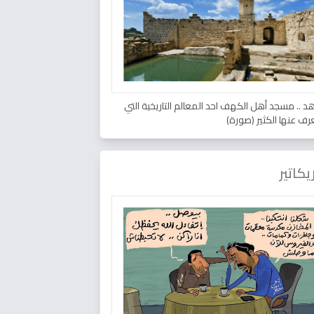
د .. مسجد أهل الكهف احد المعالم التاريخية التي
عرف عنها الكثير (صورة)
يكاتير