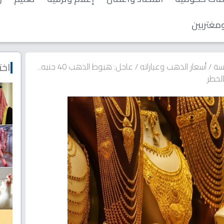
مغتربين
اخت
سة
/
أسعار الذهب وعياراته
/
عاجل: هبوط الذهب 40 جنيه..
الخطر