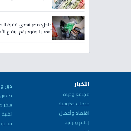
عاجل: مصر تتحدى قفزة النفط
أسعار الوقود رغم ارتفاع الأسعار لـ125 
الأخبار
دين وم
مجتمع وحياة
طقس و
خدمات حكومية
سفر وم
اقتصاد وأعمال
تقنية 
إعلام وترفيه
فيديو