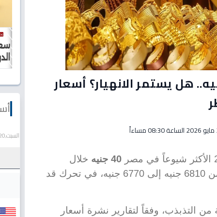
: هبوط الذهب 40 جنيه.. هل يستمر الانهيار؟ أسعار
ر
أسع
اءاً
السبت,20 يونيو 2026
40 جنيه
خلال
التعاملات المسائية فقط، لينتقل من 6810 جنيه إلى 6770 جنيه، في تحرك قد
ن التذبذب، وفقاً لتقارير نشرة أسعار