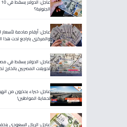
ع
الجنونية؟
عاجل: أرقام صادمة لأسعار الدو
والمركزي يتراجع تحت هذا ال
تحويلات المصريين بالخارج تض
عاجل: خبراء يحذرون من انهيار
لحماية المواطنين!
عاجل: الريال السعودي ينخفض في 5 بنوك كبرى… هل ستبدأ الموجة؟ 