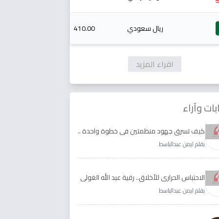
ريال سعودي
410.00
اقراء المزيد
بات وآراء
كيف تسرق جهود منظمتين في خطوة واحدة ..
الأجابة لدى رقية عبد الله الغولي وغدير طيره
بقلم ايمن عبدالباسط
الاحتباس الحراري للأخلاق.. رقية عبد الله الغولي
وغدير طيره نموذجا
بقلم ايمن عبدالباسط