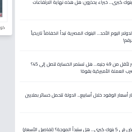
اجل: الدولار يسقط في 10 بنوك كبرى… خبراء يحذرون: هل هذه نهاية الارتفاعات
كور
لار اليوم الأحد… البنوك المصرية تبدأ انخفاضاً تاريخياً
رقم!
عاجل: الدولار يسقط في مصر لأقل من 49 جنيه… هل تستمر الخسارة لتصل إلى 45؟
رب العملة الأميركية بقوة!
 أسعار الوقود خلال أسابيع... الدولة تتحمل خسائر بملايين
(تفاصيل الأسعار)