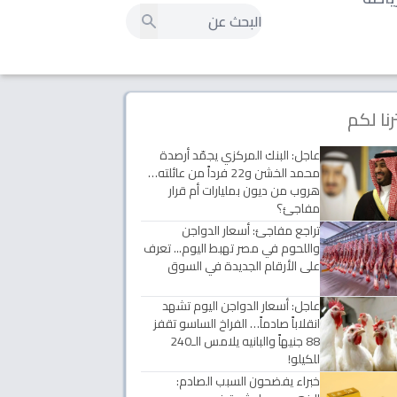
رنا لكم
عاجل: البنك المركزي يجمّد أرصدة
محمد الخشن و22 فرداً من عائلته…
هروب من ديون بمليارات أم قرار
مفاجئ؟
تراجع مفاجئ: أسعار الدواجن
واللحوم في مصر تهبط اليوم... تعرف
على الأرقام الجديدة في السوق
عاجل: أسعار الدواجن اليوم تشهد
انقلاباً صادماً… الفراخ الساسو تقفز
88 جنيهاً والبانيه يلامس الـ240
للكيلو!
خبراء يفضحون السبب الصادم: