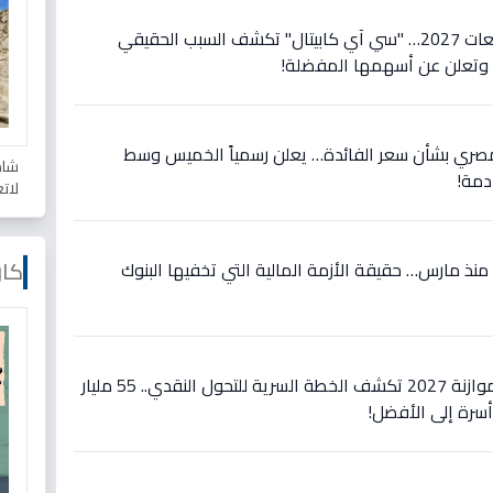
عاجل: تحول تاريخي في توقعات 2027… "سي آي كابيتال" تكشف السبب الحقيقي
ة وتعلن عن أسهمها المفضلة!
المصري بشأن سعر الفائدة… يعلن رسمياً الخميس وسط
شاه
مة!
لات
كار
ة منذ مارس… حقيقة الأزمة المالية التي تخفيها البنوك
عاجل: الأرقام الصادمة في موازنة 2027 تكشف الخطة السرية للتحول النقدي.. 55 مليار