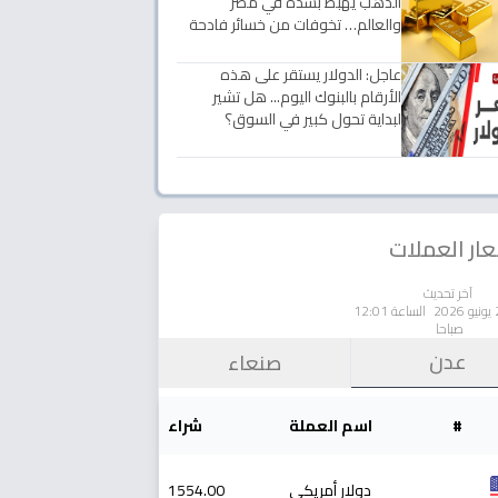
الذهب يهبط بشدة في مصر
والعالم… تخوفات من خسائر فادحة
عاجل: الدولار يستقر على هذه
الأرقام بالبنوك اليوم... هل تشير
لبداية تحول كبير في السوق؟
ار العملات
آخر تحديث
الساعة 12:01
صباحا
عدن
صنعاء
#
اسم العملة
شراء
دولار أمريكي
1554.00