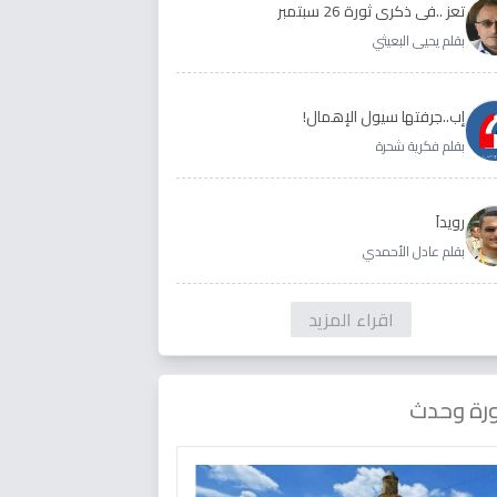
تعز ..في ذكرى ثورة 26 سبتمبر
بقلم يحيى البعيثي
إب..جرفتها سيول الإهمال!
بقلم فكرية شحرة
رويداَ
بقلم عادل الأحمدي
اقراء المزيد
رة وحدث