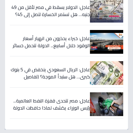
عاجل: الدولار يسقط في مصر لأقل من 49
جنيه… هل تستمر الخسارة لتصل إلى 45؟
تحويلات المصريين بالخارج تضرب العملة
الأميركية بقوة!
عاجل: خبراء يحذرون من انهيار أسعار
الوقود خلال أسابيع... الدولة تتحمل خسائر
بملايين لحماية المواطنين!
عاجل: الريال السعودي ينخفض في 5 بنوك
كبرى… هل ستبدأ الموجة؟ (تفاصيل
الأسعار)
عاجل: مصر تتحدى قفزة النفط العالمية...
رئيس الوزراء يكشف لماذا حافظت الدولة
على أسعار الوقود رغم ارتفاع الأسعار
لـ125 دولاراً؟