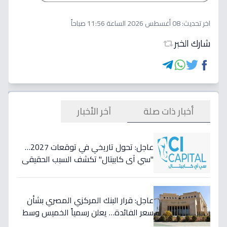
اخر تحديث:
08 أغسطس 2026 الساعة 11:56 صباحاً
شارك الخبر
أخبار ذات صلة
آخر الأخبار
عاجل: تحول تاريخي في توقعات 2027…
"سي آي كابيتال" تكشف السبب الحقيقي
لتأجيل طفرة البنوك المصرية وتعلن عن
أسهمها المفضلة!
عاجل: قرار البنك المركزي المصري بشأن
سعر الفائدة… يعلن رسمياً الخميس وسط
مخاوف من موجة تضخم قادمة!