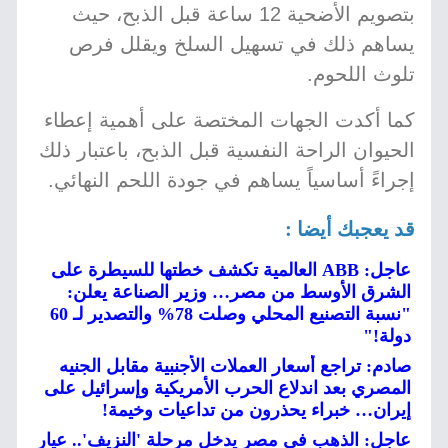
بتصويم الأضحية 12 ساعة قبل الذبح، حيث
يساهم ذلك في تسهيل السلخ ويقلل فرص
تلوث اللحوم.
كما أكدت الجهات المختصة على أهمية إعطاء
الحيوان الراحة النفسية قبل الذبح، باعتبار ذلك
إجراءً أساسياً يساهم في جودة اللحم النهائي.
قد يعجبك أيضا :
عاجل: ABB العالمية تكشف خطتها للسيطرة على
الشرق الأوسط من مصر… وزير الصناعة يعلن:
"نسبة التصنيع المحلي وصلت 78% والتصدير لـ 60
دولة!"
صادم: تراجع أسعار العملات الأجنبية مقابل الجنيه
المصري بعد اندلاع الحرب الأمريكية وإسرائيل على
إيران… خبراء يحذرون من تداعيات وخيمة!
عاجل: الذهب في مصر يدخل مرحلة 'النزيف'.. عيار