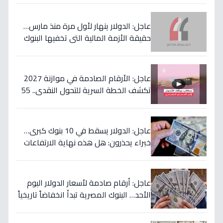
عاجل: الدولار ينهار لأول مرة منذ مارس…
حقيقة الأزمة المالية التي تخفيها البنوك
المصرية عن المواطنين!
عاجل: الأرقام الصادمة في موازنة 2027
تكشف الخطة السرية للتحول النقدي.. 55
مليار جنيه لتحويل حياة 4.7 مليون أسرة إلى
الأفضل!
عاجل: الدولار يسقط في 10 بنوك كبرى…
خبراء يحذرون: هل هذه نهاية الارتفاعات
الجنونية؟
عاجل: أرقام صادمة لأسعار الدولار اليوم
الأحد… البنوك المصرية تبدأ انخفاضاً تاريخياً
والمركزي يتراجع تحت هذا الرقم!