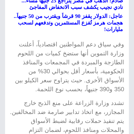
صادم: الذهب في مصر يتراجع 25 جنيهًا مساءً...
نادي نجيب يكشف سبب الانخفاض المفاجئ
عاجل: الدولار يقفز 90 قرشاً ويقترب من 50 جنيهاً..
هجمات هرمز تُفزع المستثمرين وتدفعهم لسحب
مليارات!
وفي سياق دعم المواطنين اقتصادياً، أعلنت
وزارة التموين أنها ستضخ كميات من اللحوم
الطازجة والمبردة في المجمعات والمنافذ
الحكومية، بأسعار أقل بحوالي 30% من
الأسواق الأخرى. حيث يتراوح سعر الكيلو بين
350 و390 جنيهاً، بحسب نوع اللحمة.
تشدد وزارة الزراعة على منع الذبح خارج
المجازر، مع اتخاذ تدابير صارمة ضد المخالفين.
يتم تنفيذ حملات رقابية لضبط الأسواق
والمحلات ومنافذ اللحوم، لضمان التزام