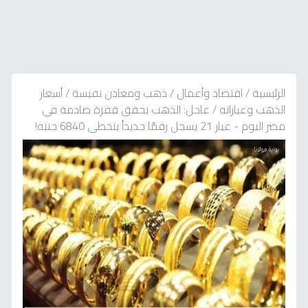
الرئيسية
/
اقتصاد وأعمال
/
ذهب ومعادن نفيسة
/
أسعار
الذهب وعياراته
/
عاجل: الذهب يحقق قفزة صادمة في
مصر اليوم - عيار 21 يسجل رقمًا جديداً يتخطى 6840 جنيه!