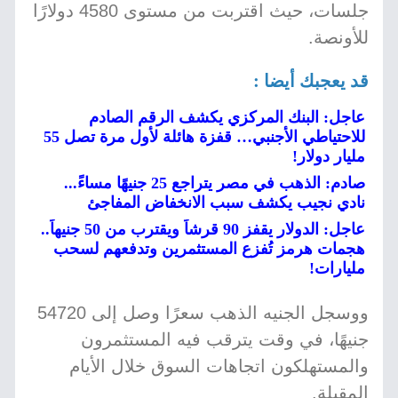
جلسات، حيث اقتربت من مستوى 4580 دولارًا
للأونصة.
قد يعجبك أيضا :
عاجل: البنك المركزي يكشف الرقم الصادم
للاحتياطي الأجنبي… قفزة هائلة لأول مرة تصل 55
مليار دولار!
صادم: الذهب في مصر يتراجع 25 جنيهًا مساءً...
نادي نجيب يكشف سبب الانخفاض المفاجئ
عاجل: الدولار يقفز 90 قرشاً ويقترب من 50 جنيهاً..
هجمات هرمز تُفزع المستثمرين وتدفعهم لسحب
مليارات!
ووسجل الجنيه الذهب سعرًا وصل إلى 54720
جنيهًا، في وقت يترقب فيه المستثمرون
والمستهلكون اتجاهات السوق خلال الأيام
المقبلة.