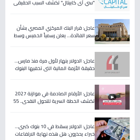
"سي آي كابيتال" تكشف السبب الحقيقي
لتأجيل طفرة البنوك المصرية وتعلن عن
أسهمها المفضلة!
عاجل: قرار البنك المركزي المصري بشأن
سعر الفائدة… يعلن رسمياً الخميس وسط
مخاوف من موجة تضخم قادمة!
عاجل: الدولار ينهار لأول مرة منذ مارس…
حقيقة الأزمة المالية التي تخفيها البنوك
المصرية عن المواطنين!
عاجل: الأرقام الصادمة في موازنة 2027
تكشف الخطة السرية للتحول النقدي.. 55
مليار جنيه لتحويل حياة 4.7 مليون أسرة إلى
الأفضل!
عاجل: الدولار يسقط في 10 بنوك كبرى…
خبراء يحذرون: هل هذه نهاية الارتفاعات