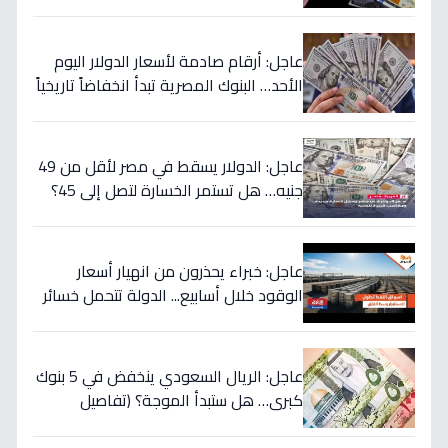
الجنونية؟
عاجل: أرقام صادمة لأسعار الدولار اليوم
الأحد… البنوك المصرية تبدأ انخفاضاً تاريخياً
والمركزي يتراجع تحت هذا الرقم!
عاجل: الدولار يسقط في مصر لأقل من 49
جنيه… هل تستمر الخسارة لتصل إلى 45؟
تحويلات المصريين بالخارج تضرب العملة
الأميركية بقوة!
عاجل: خبراء يحذرون من انهيار أسعار
الوقود خلال أسابيع... الدولة تتحمل خسائر
بملايين لحماية المواطنين!
عاجل: الريال السعودي ينخفض في 5 بنوك
كبرى… هل ستبدأ الموجة؟ (تفاصيل
الأسعار)