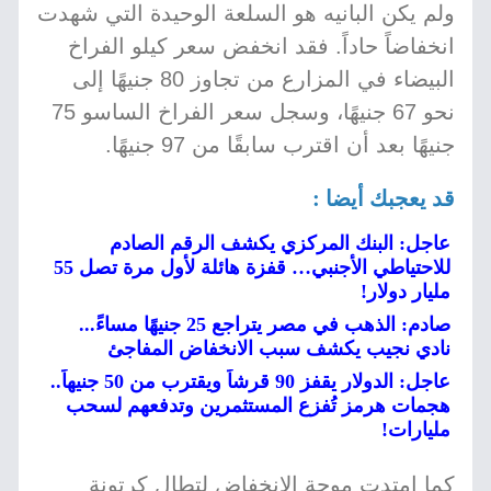
ولم يكن البانيه هو السلعة الوحيدة التي شهدت
انخفاضاً حاداً. فقد انخفض سعر كيلو الفراخ
البيضاء في المزارع من تجاوز 80 جنيهًا إلى
نحو 67 جنيهًا، وسجل سعر الفراخ الساسو 75
جنيهًا بعد أن اقترب سابقًا من 97 جنيهًا.
قد يعجبك أيضا :
عاجل: البنك المركزي يكشف الرقم الصادم
للاحتياطي الأجنبي… قفزة هائلة لأول مرة تصل 55
مليار دولار!
صادم: الذهب في مصر يتراجع 25 جنيهًا مساءً...
نادي نجيب يكشف سبب الانخفاض المفاجئ
عاجل: الدولار يقفز 90 قرشاً ويقترب من 50 جنيهاً..
هجمات هرمز تُفزع المستثمرين وتدفعهم لسحب
مليارات!
كما امتدت موجة الانخفاض لتطال كرتونة