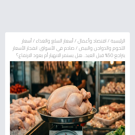
الرئيسية
/
اقتصاد وأعمال
/
أسعار السلع والغذاء
/
أسعار
اللحوم والدواجن والبيض
/
صادم في الأسواق: انفجار الأسعار
يتراجع 50% قبل العيد.. هل يستمر الانهيار أم يعود الارتفاع؟