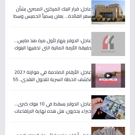
عاجل: قرار البنك المركزي المصري بشأن
سعر الفائدة… يعلن رسمياً الخميس وسط
مخاوف من موجة تضخم قادمة!
عاجل: الدولار ينهار لأول مرة منذ مارس…
حقيقة الأزمة المالية التي تخفيها البنوك
المصرية عن المواطنين!
عاجل: الأرقام الصادمة في موازنة 2027
تكشف الخطة السرية للتحول النقدي.. 55
مليار جنيه لتحويل حياة 4.7 مليون أسرة إلى
الأفضل!
عاجل: الدولار يسقط في 10 بنوك كبرى…
خبراء يحذرون: هل هذه نهاية الارتفاعات
الجنونية؟