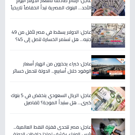
عاجل: أرقام صادمة لأسعار الدولار اليوم
الأحد… البنوك المصرية تبدأ انخفاضاً تاريخياً
والمركزي يتراجع تحت هذا الرقم!
عاجل: الدولار يسقط في مصر لأقل من 49
جنيه… هل تستمر الخسارة لتصل إلى 45؟
تحويلات المصريين بالخارج تضرب العملة
الأميركية بقوة!
عاجل: خبراء يحذرون من انهيار أسعار
الوقود خلال أسابيع... الدولة تتحمل خسائر
بملايين لحماية المواطنين!
عاجل: الريال السعودي ينخفض في 5 بنوك
كبرى… هل ستبدأ الموجة؟ (تفاصيل
الأسعار)
عاجل: مصر تتحدى قفزة النفط العالمية...
رئيس الوزراء يكشف لماذا حافظت الدولة