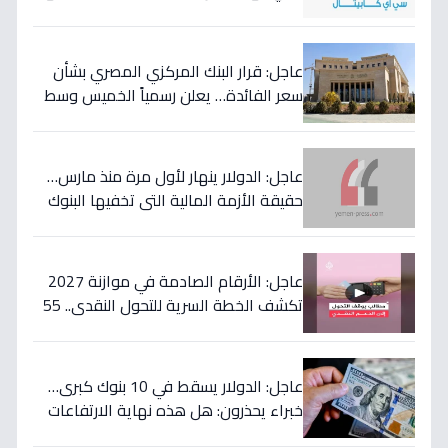
لتأجيل طفرة البنوك المصرية وتعلن عن
أسهمها المفضلة!
عاجل: قرار البنك المركزي المصري بشأن
سعر الفائدة… يعلن رسمياً الخميس وسط
مخاوف من موجة تضخم قادمة!
عاجل: الدولار ينهار لأول مرة منذ مارس…
حقيقة الأزمة المالية التي تخفيها البنوك
المصرية عن المواطنين!
عاجل: الأرقام الصادمة في موازنة 2027
تكشف الخطة السرية للتحول النقدي.. 55
مليار جنيه لتحويل حياة 4.7 مليون أسرة إلى
الأفضل!
عاجل: الدولار يسقط في 10 بنوك كبرى…
خبراء يحذرون: هل هذه نهاية الارتفاعات
الجنونية؟