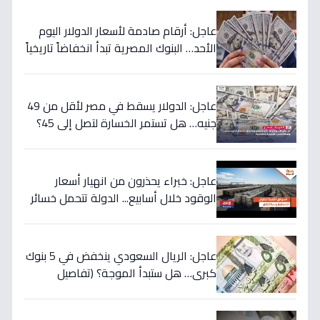
عاجل: أرقام صادمة لأسعار الدولار اليوم
الأحد… البنوك المصرية تبدأ انخفاضاً تاريخياً
والمركزي يتراجع تحت هذا الرقم!
عاجل: الدولار يسقط في مصر لأقل من 49
جنيه… هل تستمر الخسارة لتصل إلى 45؟
تحويلات المصريين بالخارج تضرب العملة
الأميركية بقوة!
عاجل: خبراء يحذرون من انهيار أسعار
الوقود خلال أسابيع... الدولة تتحمل خسائر
بملايين لحماية المواطنين!
عاجل: الريال السعودي ينخفض في 5 بنوك
كبرى… هل ستبدأ الموجة؟ (تفاصيل
الأسعار)