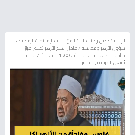
الرئيسية
/
دين ومناسبات
/
المؤسسات الإسلامية الرسمية
/
شؤون الأزهر ومجالسه
/
عاجل: شيخ الأزهر يُطلق قرارًا
صادمًا... صرف منحة استثنائية 1500 جنيه لفئات محددة
تُشعل الفرحة في مصر!