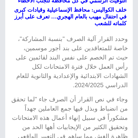
التوقيت الرسمي في كل محافظة لتجنب الأخطاء
خلف الكواليس: محافظ الإسماعيلية وقيادات كبرى
في احتفال مهيب بالعام الهجري… تعرف على أبرز
كلماته للشعب
وحدد القرار آلية الصرف "بنسبة المشاركة"،
خاصة للمتعاقدين على بند أجور موسمين،
حيث تم الخصم على نفس البند لقائمين على
رأس العمل خلال فترة الامتحانات لكل
الشهادات الابتدائية والإعدادية والثانوية للعام
الدراسي 2024/2025.
وجاء في نص القرار أن الصرف جاء "لما تحقق
من انضباط وبذل فيها جمع العاملين جهداً
مشكوراً في سبيل إنهاء أعمال هذه الامتحانات
وتحقيق الكثير من الإيجابيات أهها الحد من
ظاهرة الغش مما ساهم في التعبير الواقعي