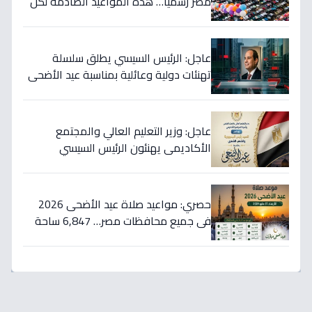
مصر رُسمياً… هذه المواعيد الصادمة لكل
محافظة بالساعة!
عاجل: الرئيس السيسي يطلق سلسلة
تهنئات دولية وعائلية بمناسبة عيد الأضحى
- شاهد البرقيات التي تضمنت دعاء خاص
عاجل: وزير التعليم العالي والمجتمع
الأكاديمي يهنئون الرئيس السيسي
والشعب المصري بعيد الأضحى… رسالة
قوية تعكس تلاحم وطني لا مثيل له!
حصري: مواعيد صلاة عيد الأضحى 2026
في جميع محافظات مصر… 6,847 ساحة
للصلاة بزيادة ملحوظة!