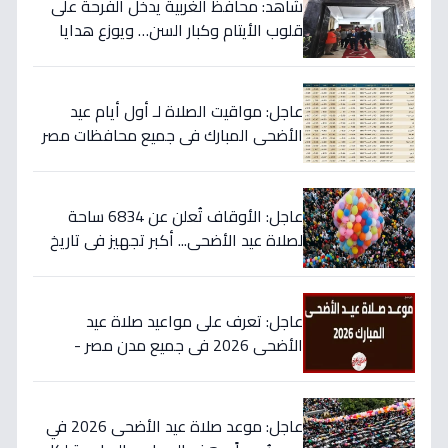
شاهد: محافظ الغربية يدخل الفرحة على
قلوب الأيتام وكبار السن… ويوزع هدايا
شخصية من الرئيس السيسي بمناسبة العيد!
عاجل: مواقيت الصلاة لـ أول أيام عيد
الأضحى المبارك في جميع محافظات مصر
- احرص على أداء الفرائض في وقتها
عاجل: الأوقاف تُعلن عن 6834 ساحة
لصلاة عيد الأضحى... أكبر تجهيز في تاريخ
مصر لتيسير الشعائر!
عاجل: تعرف على مواعيد صلاة عيد
الأضحى 2026 في جميع مدن مصر -
وتوقيت العيد الحاسم بعد الموافقة رسمياً
عاجل: موعد صلاة عيد الأضحى 2026 في