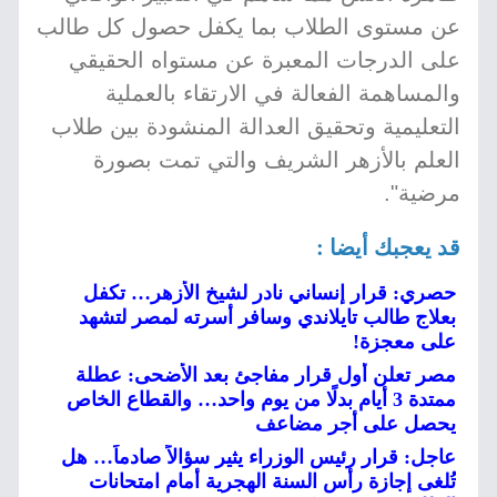
عن مستوى الطلاب بما يكفل حصول كل طالب
على الدرجات المعبرة عن مستواه الحقيقي
والمساهمة الفعالة في الارتقاء بالعملية
التعليمية وتحقيق العدالة المنشودة بين طلاب
العلم بالأزهر الشريف والتي تمت بصورة
مرضية".
قد يعجبك أيضا :
حصري: قرار إنساني نادر لشيخ الأزهر… تكفل
بعلاج طالب تايلاندي وسافر أسرته لمصر لتشهد
على معجزة!
مصر تعلن أول قرار مفاجئ بعد الأضحى: عطلة
ممتدة 3 أيام بدلًا من يوم واحد… والقطاع الخاص
يحصل على أجر مضاعف
عاجل: قرار رئيس الوزراء يثير سؤالاً صادماً… هل
تُلغى إجازة رأس السنة الهجرية أمام امتحانات