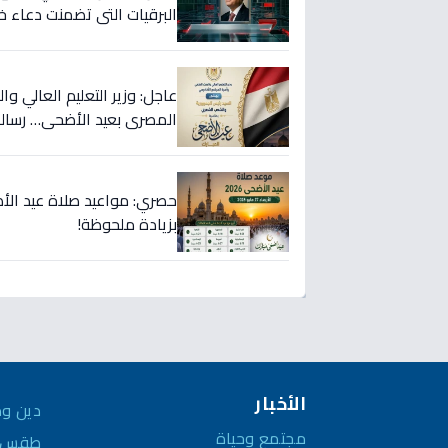
البرقيات التي تضمنت دعاء 
عاجل: وزير التعليم العالي 
المصري بعيد الأضحى… رسالة
بزيادة ملحوظة!
الأخبار
دين وم
مجتمع وحياة
طقس و