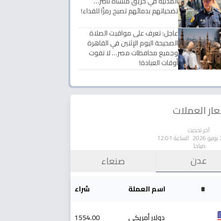
المدنية في حريق منشأة ناصر…
تضحياتهم بدمائهم تصبح رمزًا للفداء!
عاجل: تعرف على مواقيت الصلاة
الصحيحة اليوم الإثنين في القاهرة
وجميع محافظات مصر… لا تفوت
أوقات العبادة!
ار العملات
آخر تحديث
الساعة 12:01
صباحا
عدن
صنعاء
#
اسم العملة
شراء
دولار أمريكي
1554.00