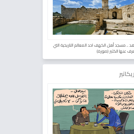
د .. مسجد أهل الكهف احد المعالم التاريخية التي
عرف عنها الكثير (صورة)
يكاتير