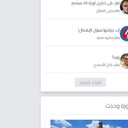
تعز ..في ذكرى ثورة 26 سبتمبر
بقلم يحيى البعيثي
إب..جرفتها سيول الإهمال!
بقلم فكرية شحرة
رويداَ
بقلم عادل الأحمدي
اقراء المزيد
رة وحدث