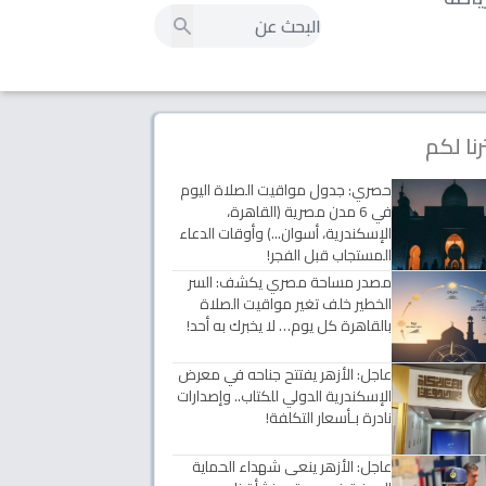
رنا لكم
حصري: جدول مواقيت الصلاة اليوم
في 6 مدن مصرية (القاهرة،
الإسكندرية، أسوان...) وأوقات الدعاء
المستجاب قبل الفجر!
مصدر مساحة مصري يكشف: السر
الخطير خلف تغير مواقيت الصلاة
بالقاهرة كل يوم… لا يخبرك به أحد!
عاجل: الأزهر يفتتح جناحه في معرض
الإسكندرية الدولي للكتاب.. وإصدارات
نادرة بـأسعار التكلفة!
عاجل: الأزهر ينعى شهداء الحماية