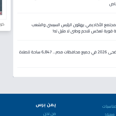
خاص
كور
والمجتمع الأكاديمي يهنئون الرئيس السيسي والشعب
 قوية تعكس تلاحم وطني لا مثيل له!
حصري: مواعيد صلاة عيد الأضحى 2026 في جميع محافظات مصر… 6,847 ساحة للصلاة
يمن برس
ناسبات
من نحن
مناخ