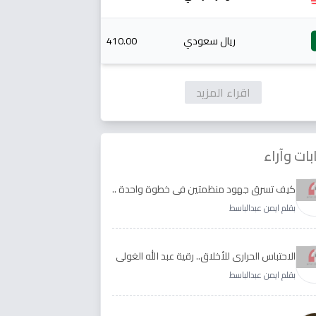
ريال سعودي
410.00
اقراء المزيد
بات وآراء
كيف تسرق جهود منظمتين في خطوة واحدة ..
الأجابة لدى رقية عبد الله الغولي وغدير طيره
بقلم ايمن عبدالباسط
الاحتباس الحراري للأخلاق.. رقية عبد الله الغولي
وغدير طيره نموذجا
بقلم ايمن عبدالباسط