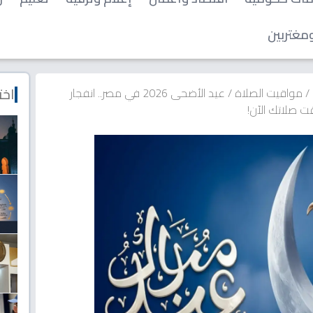
مغتربين
اخت
/
مواقيت الصلاة
/
عيد الأضحى 2026 في مصر.. انفجار
 صلاتك الآن!