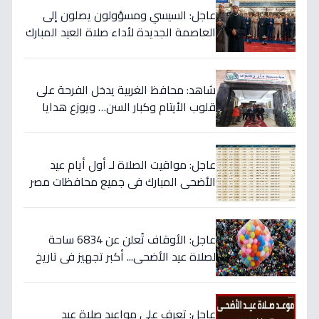
عاجل: السيسي ومسؤولون يصلون إلى
العاصمة الجديدة لأداء صلاة العيد المبارك
والخطيب يكشف نص التكبيرات
شاهد: محافظ الغربية يدخل الفرحة على
قلوب الأيتام وكبار السن… ويوزع هدايا
شخصية من الرئيس السيسي بمناسبة العيد!
عاجل: مواقيت الصلاة لـ أول أيام عيد
الأضحى المبارك في جميع محافظات مصر
- احرص على أداء الفرائض في وقتها
عاجل: الأوقاف تُعلن عن 6834 ساحة
لصلاة عيد الأضحى... أكبر تجهيز في تاريخ
مصر لتيسير الشعائر!
عاجل: تعرف على مواعيد صلاة عيد