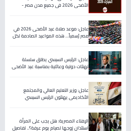
الأضحى 2026 في جميع مدن مصر -
وتوقيت العيد الحاسم بعد الموافقة رسمياً
عاجل: موعد صلاة عيد الأضحى 2026 في
مصر رُسمياً… هذه المواعيد الصادمة لكل
محافظة بالساعة!
عاجل: الرئيس السيسي يطلق سلسلة
تهنئات دولية وعائلية بمناسبة عيد الأضحى
- شاهد البرقيات التي تضمنت دعاء خاص
عاجل: وزير التعليم العالي والمجتمع
الأكاديمي يهنئون الرئيس السيسي
والشعب المصري بعيد الأضحى… رسالة
قوية تعكس تلاحم وطني لا مثيل له!
الإفتاء المصرية: هل يجب على المرأة
استئذان زوجها لصيام يوم عرفة؟.. تفاصيل