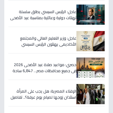
عاجل: الرئيس السيسي يطلق سلسلة
تهنئات دولية وعائلية بمناسبة عيد الأضحى
- شاهد البرقيات التي تضمنت دعاء خاص
عاجل: وزير التعليم العالي والمجتمع
الأكاديمي يهنئون الرئيس السيسي
والشعب المصري بعيد الأضحى… رسالة
قوية تعكس تلاحم وطني لا مثيل له!
حصري: مواعيد صلاة عيد الأضحى 2026
في جميع محافظات مصر… 6,847 ساحة
للصلاة بزيادة ملحوظة!
الإفتاء المصرية: هل يجب على المرأة
استئذان زوجها لصيام يوم عرفة؟.. تفاصيل
صادمة لكثيرات