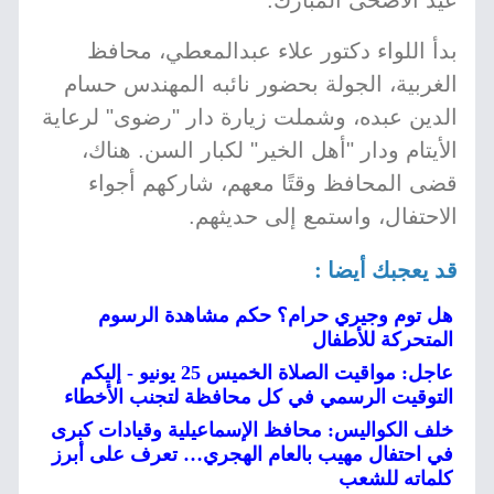
عيد الأضحى المبارك.
بدأ اللواء دكتور علاء عبدالمعطي، محافظ
الغربية، الجولة بحضور نائبه المهندس حسام
الدين عبده، وشملت زيارة دار "رضوى" لرعاية
الأيتام ودار "أهل الخير" لكبار السن. هناك،
قضى المحافظ وقتًا معهم، شاركهم أجواء
الاحتفال، واستمع إلى حديثهم.
قد يعجبك أيضا :
هل توم وجيري حرام؟ حكم مشاهدة الرسوم
المتحركة للأطفال
عاجل: مواقيت الصلاة الخميس 25 يونيو - إليكم
التوقيت الرسمي في كل محافظة لتجنب الأخطاء
خلف الكواليس: محافظ الإسماعيلية وقيادات كبرى
في احتفال مهيب بالعام الهجري… تعرف على أبرز
كلماته للشعب