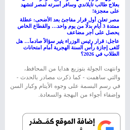
بعلاج طالب تايلاندي وسافر أسرته لمصر لتشهد
على معجزة!
مصر تعلن أول قرار مفاجئ بعد الأضحى: عطلة
ممتدة 3 أيام بدلًا من يوم واحد… والقطاع الخاص
يحصل على أجر مضاعف
عاجل: قرار رئيس الوزراء يثير سؤالاً صادماً… هل
تُلغى إجازة رأس السنة الهجرية أمام امتحانات
الطلاب في 2026؟
وانتهت الجولة بتوزيع هدايا من المحافظ،
والتي ساهمت - كما ذكرت مصادر بالحدث -
في رسم البسمة على وجوه الأيتام وكبار السن
وإضفاء أجواء من البهجة والسعادة.