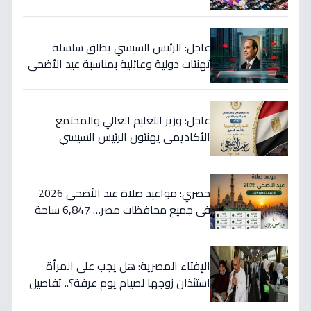
محافظة بالساعة!
عاجل: الرئيس السيسي يطلق سلسلة
تهنئات دولية وعائلية بمناسبة عيد الأضحى
- شاهد البرقيات التي تضمنت دعاء خاص
عاجل: وزير التعليم العالي والمجتمع
الأكاديمي يهنئون الرئيس السيسي
والشعب المصري بعيد الأضحى… رسالة
قوية تعكس تلاحم وطني لا مثيل له!
حصري: مواعيد صلاة عيد الأضحى 2026
في جميع محافظات مصر… 6,847 ساحة
للصلاة بزيادة ملحوظة!
الإفتاء المصرية: هل يجب على المرأة
استئذان زوجها لصيام يوم عرفة؟.. تفاصيل
صادمة لكثيرات