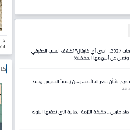
شاه
لات
عاجل: تحول تاريخي في توقعات 2027… "سي آي كابيتال" تكشف السبب الحقيقي
ة وتعلن عن أسهمها المفضلة!
كار
المصري بشأن سعر الفائدة… يعلن رسمياً الخميس وسط
مة!
ة منذ مارس… حقيقة الأزمة المالية التي تخفيها البنوك