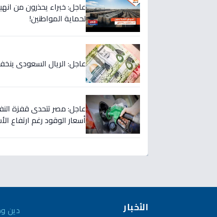
عاجل: خبراء يحذرون من انهيار
لحماية المواطنين!
عاجل: الريال السعودي ينخفض في 5 بنوك كبرى… هل ستبدأ الموجة؟ 
عاجل: مصر تتحدى قفزة النفط
أسعار الوقود رغم ارتفاع الأسعار لـ125 
الأخبار
دين وم