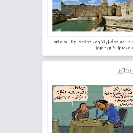
د .. مسجد أهل الكهف احد المعالم التاريخية التي
عرف عنها الكثير (صورة)
يكاتير