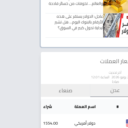
والعالم… تخوفات من خسائر فادحة
عاجل: الدولار يستقر على هذه
الأرقام بالبنوك اليوم... هل تشير
لبداية تحول كبير في السوق؟
ار العملات
آخر تحديث
الساعة 12:01
صباحا
عدن
صنعاء
#
اسم العملة
شراء
دولار أمريكي
1554.00