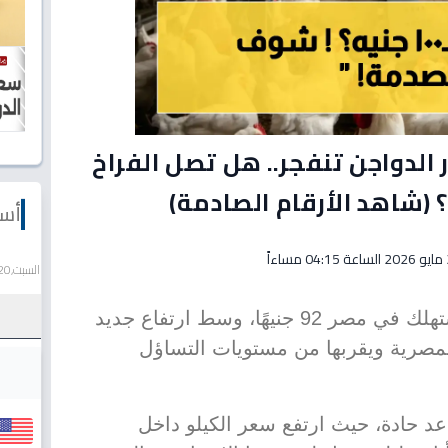
الدواجن تنفجر.. هل تصل الفراخ
أسع
اءاً
السبت,20 يونيو 2026
بلغ سعر كيلو الفراخ البيضاء للمستهلك في مصر 92 جنيهًا، وسط ارتفاع جديد
لمصرية ويقربها من مستويات التساؤل
 حادة، حيث ارتفع سعر الكيلو داخل