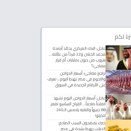
رنا لكم
عاجل: البنك المركزي يجمّد أرصدة
محمد الخشن و22 فرداً من عائلته…
هروب من ديون بمليارات أم قرار
مفاجئ؟
تراجع مفاجئ: أسعار الدواجن
واللحوم في مصر تهبط اليوم... تعرف
على الأرقام الجديدة في السوق
عاجل: أسعار الدواجن اليوم تشهد
انقلاباً صادماً… الفراخ الساسو تقفز
88 جنيهاً والبانيه يلامس الـ240
للكيلو!
خبراء يفضحون السبب الصادم:
الذهب يهبط بشدة في مصر