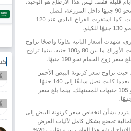
لى 80 جنيهًا في أيام قليلة فقط. ليس هذا الارتفاع هو الوحيد،
ففراخ الساسو "الحمراء" سجلت نحو 90 جنيهًا داخل المزرعة، لتصل
للمستهلك بسعر يتجاوز 105 جنيهات. كما استقرت الفراخ البلدي عند 120
كيلو.
 شهدت أسعار البانيه تفاوتًا واضحًا تراوح
بين 180 و260 جنيهًا للكيلو. وسجلت الأوراك ما بين 80 و100 جنيه، بينما تراوح
كتا
حيث تراوح سعر كرتونة البيض الأحمر
للمستهلك بين 100 و110 جنيهات، بعدما كانت تصل سابقًا إلى 140 جنيهًا.
وسجلت كرتونة البيض الأبيض نحو 105 جنيهات للمستهلك، بينما بلغ سعر
 يتردد بشأن انخفاض سعر كرتونة البيض إلى
ار الحالية تخضع بشكل كامل لآليات العرض
والطلب داخل السوق. وأوضح أن الإنتاج ارتفع هذا العام بنسبة تقارب 20%