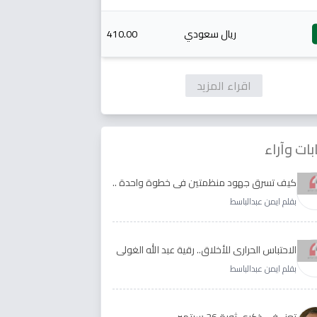
ريال سعودي
410.00
اقراء المزيد
بات وآراء
كيف تسرق جهود منظمتين في خطوة واحدة ..
الأجابة لدى رقية عبد الله الغولي وغدير طيره
بقلم ايمن عبدالباسط
الاحتباس الحراري للأخلاق.. رقية عبد الله الغولي
وغدير طيره نموذجا
بقلم ايمن عبدالباسط
تعز ..في ذكرى ثورة 26 سبتمبر