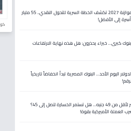
عاجل: الأرقام الصادمة في موازنة 2027 تكشف الخطة السرية للتحول النقدي.. 55 مليار
كور
اجل: الدولار يسقط في 10 بنوك كبرى… خبراء يحذرون: هل هذه نهاية الارتفاعات
لار اليوم الأحد… البنوك المصرية تبدأ انخفاضاً تاريخياً
رقم!
عاجل: الدولار يسقط في مصر لأقل من 49 جنيه… هل تستمر الخسارة لتصل إلى 45؟
رب العملة الأميركية بقوة!