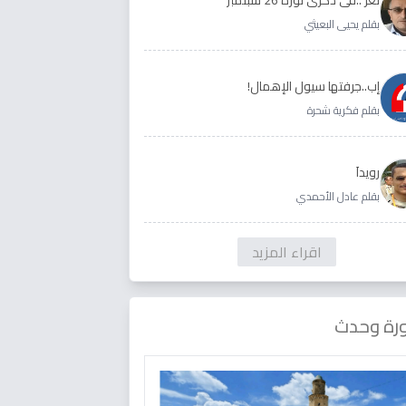
بقلم يحيى البعيثي
إب..جرفتها سيول الإهمال!
بقلم فكرية شحرة
رويداَ
بقلم عادل الأحمدي
اقراء المزيد
رة وحدث