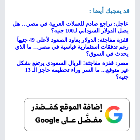
قد يعجبك أيضا :
عاجل: تراجع صادم للعملات العربية في مصر… هل
يصل الدولار السوداني لـ100 جنيه؟
قفزة مفاجئة: الدولار يعاود الصعود لأعلى 49 جنيهاً
رغم تدفقات استثمارية قياسية في مصر… ما الذي
يحدث في السوق؟
مصر: قفزة مفاجئة! الريال السعودي يرتفع بشكل
غير متوقع... ما السر وراء تحطيمه حاجز الـ 13
جنيه؟