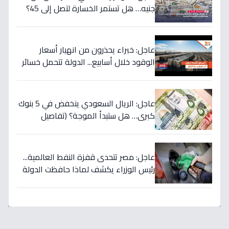
جنيه… هل تستمر الخسارة لتصل إلى 45؟
تحويلات المصريين بالخارج تضرب العملة
الأميركية بقوة!
عاجل: خبراء يحذرون من انهيار أسعار
الوقود خلال أسابيع... الدولة تتحمل خسائر
بملايين لحماية المواطنين!
عاجل: الريال السعودي ينخفض في 5 بنوك
كبرى… هل ستبدأ الموجة؟ (تفاصيل
الأسعار)
عاجل: مصر تتحدى قفزة النفط العالمية...
رئيس الوزراء يكشف لماذا حافظت الدولة
على أسعار الوقود رغم ارتفاع الأسعار
لـ125 دولاراً؟