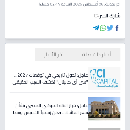
اخر تحديث:
06 أغسطس 2026 الساعة 02:44 مساءاً
شارك الخبر
أخبار ذات صلة
آخر الأخبار
عاجل: تحول تاريخي في توقعات 2027…
"سي آي كابيتال" تكشف السبب الحقيقي
لتأجيل طفرة البنوك المصرية وتعلن عن
أسهمها المفضلة!
عاجل: قرار البنك المركزي المصري بشأن
سعر الفائدة… يعلن رسمياً الخميس وسط
مخاوف من موجة تضخم قادمة!