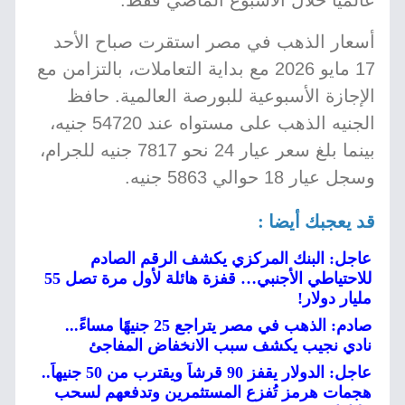
عالمياً خلال الأسبوع الماضي فقط.
أسعار الذهب في مصر استقرت صباح الأحد
17 مايو 2026 مع بداية التعاملات، بالتزامن مع
الإجازة الأسبوعية للبورصة العالمية. حافظ
الجنيه الذهب على مستواه عند 54720 جنيه،
بينما بلغ سعر عيار 24 نحو 7817 جنيه للجرام،
وسجل عيار 18 حوالي 5863 جنيه.
قد يعجبك أيضا :
عاجل: البنك المركزي يكشف الرقم الصادم
للاحتياطي الأجنبي… قفزة هائلة لأول مرة تصل 55
مليار دولار!
صادم: الذهب في مصر يتراجع 25 جنيهًا مساءً...
نادي نجيب يكشف سبب الانخفاض المفاجئ
عاجل: الدولار يقفز 90 قرشاً ويقترب من 50 جنيهاً..
هجمات هرمز تُفزع المستثمرين وتدفعهم لسحب