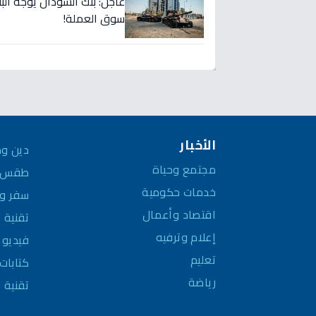
عاجل: بنك السودان يوجه الب
سوق العملة!
الأخبار
دين وم
مجتمع وحياة
طقس و
خدمات حكومية
سفر وم
اقتصاد وأعمال
تقنية 
إعلام وترفيه
فيديو
تعليم
كتابات 
رياضة
تقنية 