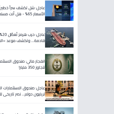
الأسعار 65% - هل أنت مستعد؟
عا
قادمة… وتكشف موعد «الانف
تتجاوز 350 مليار!
تريليون دولار… نصر تاريخي ل