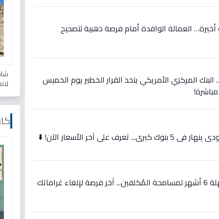
أخيرة… العمالة الوافدة أمام فرصة ذهبية لتصحيح
شاه
لبنك المركزي الأمريكي يتخذ القرار الخطير يوم الخميس
لات
 مباشرة!
كار
رف على آخر الأسعار الآن! ⬇️
عاجل: وزارة المالية تمدد مهلة 6 أشهر لمسامحة المُكلفين... آخر فرصة لإلغاء غراماتك