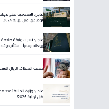
عاجل: السعودية تمنح مهلة 
أوضاعها قبل نهاية 2024
عاجل: تسربت وثيقة صادمة… ا
ويعلنه رسمياً - ستتأثر دولتك
صدمة العملات: الريال السعودي ينهار في 5 بنوك كبرى... تع
قبل نهاية 2026!