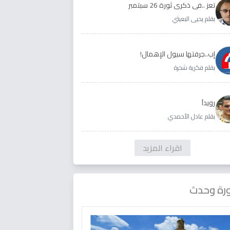
تعز ..في ذكرى ثورة 26 سبتمبر
بقلم يحيى البعيثي
إب..جرفتها سيول الإهمال!
بقلم فكرية شحرة
رويداَ
بقلم عادل الأحمدي
اقراء المزيد
رة وحدث