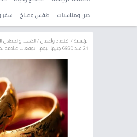
دين ومناسبات
طقس ومناخ
سفر و
الرئيسية
/
اقتصاد وأعمال
/
الذهب والمعادن ا
21 عند 6980 جنيها اليوم… توقعات صادمة لخفض أسعاره بعد قرارات أمريكا النقدية!