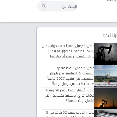
رنا لكم
عاجل: البرميل يقفز لـ78.8 دولار.. هل
يستمر الصعود المجنون أم ينهار؟
خبراء يكشفون مفاجأة صادمة!
عاجل: طوفان النفط قادم!
الاستثمارات القياسية تنذر بانهيار
الأسعار… هل تشهد 2027 فائضاً
صادماً بـ5 ملايين برميل يومياً؟
عاجل: أسعار النفط تنفجر 8% وسط
توترات شرق أوسطية متجددة - هل
تُشعل أزمة عالمية؟
عاجل: الدولار ينفجر 52 قرشاً في 5