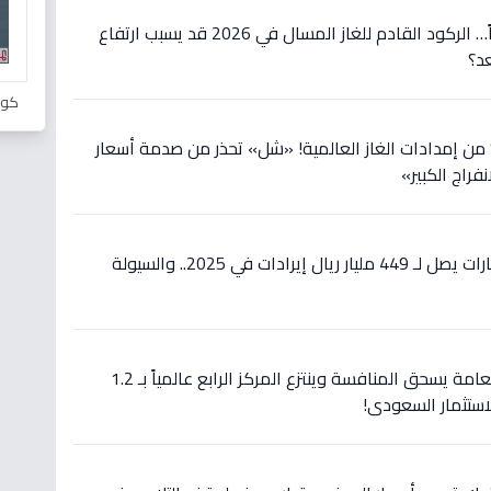
عاجل: شل تكشف سراً خطيراً… الركود القادم للغاز المسال في 2026 قد يسبب ارتفاع
كور
جل: حرب هرمز تُعطّل 20% من إمدادات الغاز العالمية! «شل» تحذر من صدمة أسعار
راج الكبير»
انفجار مالي: صندوق الاستثمارات يصل لـ 449 مليار ريال إيرادات في 2025.. والسيولة
عاجل: صندوق الاستثمارات العامة يسحق المنافسة وينتزع المركز الرابع عالمياً بـ 1.2
لاستثمار السعودي!