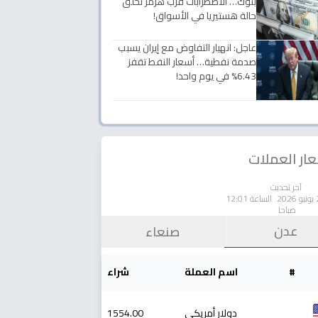
بنوك… الاضطرابات قرب هرمز تخلق
حالة هستيريا في الأسواق!
عاجل: انهيار التفاوض مع إيران يسبب
صدمة نفطية… أسعار النفط تقفز
6.43% في يوم واحد!
ار العملات
آخر تحديث
الساعة 12:01
صباحا
عدن
صنعاء
#
اسم العملة
شراء
دولار أمريكي
1554.00