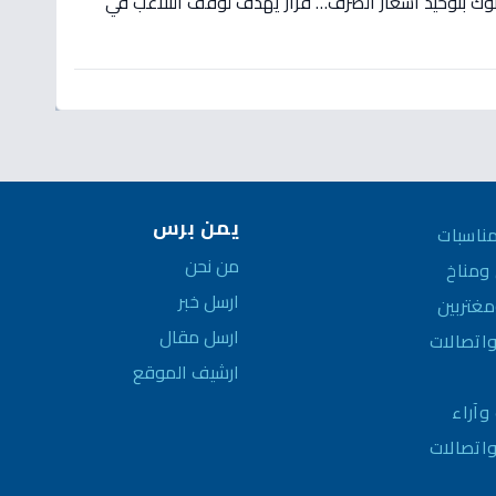
نوك بتوحيد أسعار الصرف… قرار يهدف لوقف التلاعب في
يمن برس
ناسبات
من نحن
مناخ
ارسل خبر
غتربين
ارسل مقال
واتصالات
ارشيف الموقع
وآراء
واتصالات