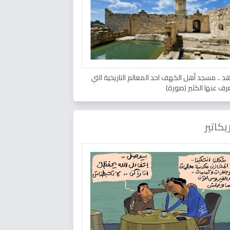
د .. مسجد أهل الكهف احد المعالم التاريخية التي
عرف عنها الكثير (صورة)
يكاتير