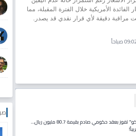
ار الأسعار رغم استمرار حالة عدم اليقين
لفائدة الأمريكية خلال الفترة المقبلة، مما
صو
عاجل: شركة تابعة لـ"سماسكو" تفوز بعقد حكومي صادم بقيمة 80.7 مليون ريال…
اً!