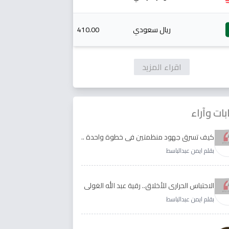
ريال سعودي
410.00
اقراء المزيد
بات وآراء
كيف تسرق جهود منظمتين في خطوة واحدة ..
الأجابة لدى رقية عبد الله الغولي وغدير طيره
بقلم ايمن عبدالباسط
الاحتباس الحراري للأخلاق.. رقية عبد الله الغولي
وغدير طيره نموذجا
بقلم ايمن عبدالباسط