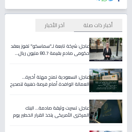
أخبار ذات صلة
آخر الأخبار
عاجل: شركة تابعة لـ"سماسكو" تفوز بعقد
حكومي صادم بقيمة 80.7 مليون ريال…
هكذا سيؤثر على أسهمها قريباً!
عاجل: السعودية تمنح مهلة أخيرة…
العمالة الوافدة أمام فرصة ذهبية لتصحيح
أوضاعها قبل نهاية 2024
عاجل: تسربت وثيقة صادمة… البنك
المركزي الأمريكي يتخذ القرار الخطير يوم
الخميس ويعلنه رسمياً - ستتأثر دولتك
مباشرة!