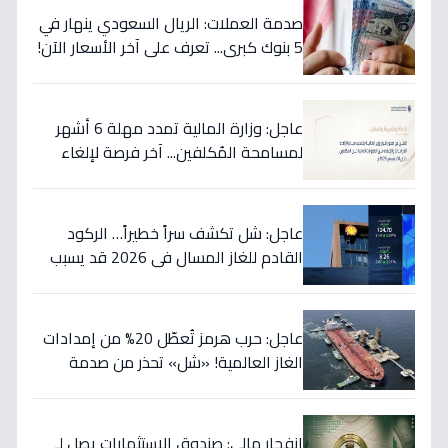
صدمة العملات: الريال السعودي ينهار في
5 بنوك كبرى... تعرف على آخر الأسعار الآن!
⬇️
عاجل: وزارة المالية تمدد مهلة 6 أشهر
لمسامحة المُكلفين... آخر فرصة لإلغاء
غراماتك قبل نهاية 2026!
عاجل: شل تكشف سراً خطيراً… الركود
القادم للغاز المسال في 2026 قد يسبب
ارتفاع الأسعار 65% - هل أنت مستعد؟
عاجل: حرب هرمز تُعطّل 20% من إمدادات
الغاز العالمية! «شل» تحذر من صدمة
أسعار قادمة… وتكشف موعد «الانفراج
الكبير»
انفجار مالي: صندوق الاستثمارات يصل لـ