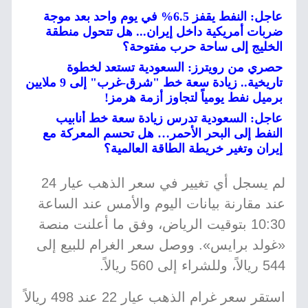
عاجل: النفط يقفز 6.5% في يوم واحد بعد موجة
ضربات أمريكية داخل إيران... هل تتحول منطقة
الخليج إلى ساحة حرب مفتوحة؟
حصري من رويترز: السعودية تستعد لخطوة
تاريخية.. زيادة سعة خط "شرق-غرب" إلى 9 ملايين
برميل نفط يومياً لتجاوز أزمة هرمز!
عاجل: السعودية تدرس زيادة سعة خط أنابيب
النفط إلى البحر الأحمر… هل تحسم المعركة مع
إيران وتغير خريطة الطاقة العالمية؟
لم يسجل أي تغيير في سعر الذهب عيار 24
عند مقارنة بيانات اليوم والأمس عند الساعة
10:30 بتوقيت الرياض، وفق ما أعلنت منصة
«غولد برايس». ووصل سعر الغرام للبيع إلى
544 ريالاً، وللشراء إلى 560 ريالاً.
استقر سعر غرام الذهب عيار 22 عند 498 ريالاً