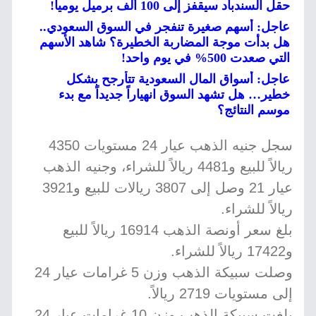
حقل السندباد سيقفز إلى 100 ألف برميل يومياً!
عاجل: أسهم صغيرة تنفجر في السوق السعودي..
هل بدأت موجة المضاربة الخطيرة؟ شاهد الأسهم
التي صعدت 500% في يوم واحد!
عاجل: أسواق المال السعودية تتأرجح بشكل
خطير… هل تشهد السوق انهياراً جديداً مع بدء
موسم النتائج؟
سجل جنيه الذهب عيار 24 مستويات 4350
ريالاً للبيع و4481 ريالاً للشراء، وجنيه الذهب
عيار 21 وصل إلى 3807 ريالات للبيع و3921
ريالاً للشراء.
بلغ سعر أونصة الذهب 16914 ريالاً للبيع
و17422 ريالاً للشراء.
وصلت سبيكة الذهب وزن 5 غرامات عيار 24
إلى مستويات 2719 ريالاً.
بلغت سبيكة الذهب وزن 10 غرامات عيار 24