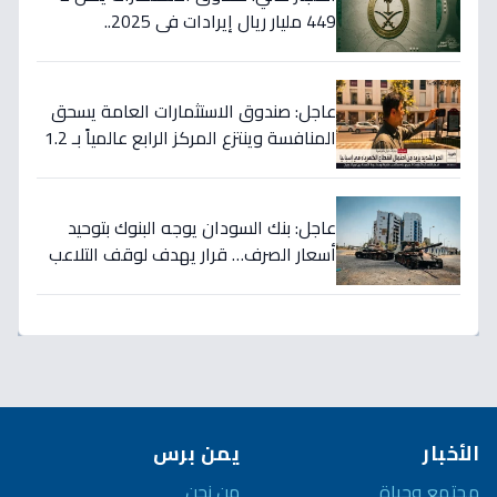
449 مليار ريال إيرادات في 2025..
والسيولة تتجاوز 350 مليار!
عاجل: صندوق الاستثمارات العامة يسحق
المنافسة وينتزع المركز الرابع عالمياً بـ 1.2
تريليون دولار… نصر تاريخي للاستثمار
السعودي!
عاجل: بنك السودان يوجه البنوك بتوحيد
أسعار الصرف… قرار يهدف لوقف التلاعب
في سوق العملة!
الأخبار
يمن برس
مجتمع وحياة
من نحن