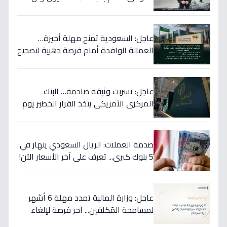
هكذا سيؤثر على أسهمها قريباً!
عاجل: السعودية تمنح مهلة أخيرة…
العمالة الوافدة أمام فرصة ذهبية لتصحيح
أوضاعها قبل نهاية 2024
عاجل: تسربت وثيقة صادمة… البنك
المركزي الأمريكي يتخذ القرار الخطير يوم
الخميس ويعلنه رسمياً - ستتأثر دولتك
مباشرة!
صدمة العملات: الريال السعودي ينهار في
5 بنوك كبرى... تعرف على آخر الأسعار الآن!
⬇️
عاجل: وزارة المالية تمدد مهلة 6 أشهر
لمسامحة المُكلفين... آخر فرصة لإلغاء
غراماتك قبل نهاية 2026!