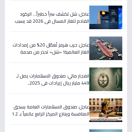
عاجل: شل تكشف سراً خطيراً… الركود
القادم للغاز المسال في 2026 قد يسبب
ارتفاع الأسعار 65% - هل أنت مستعد؟
عاجل: حرب هرمز تُعطّل 20% من إمدادات
الغاز العالمية! «شل» تحذر من صدمة
أسعار قادمة… وتكشف موعد «الانفراج
الكبير»
انفجار مالي: صندوق الاستثمارات يصل لـ
449 مليار ريال إيرادات في 2025..
والسيولة تتجاوز 350 مليار!
عاجل: صندوق الاستثمارات العامة يسحق
المنافسة وينتزع المركز الرابع عالمياً بـ 1.2
تريليون دولار… نصر تاريخي للاستثمار
السعودي!