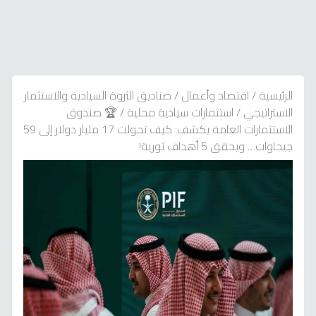
الرئيسية
/
اقتصاد وأعمال
/
صناديق الثروة السيادية والاستثمار
الاستراتيجي
/
استثمارات سيادية محلية
/
🏆 صندوق
الاستثمارات العامة يكشف: كيف تحولت 17 مليار دولار إلى 59
جيجاوات… ويحقق 5 أهداف ثورية!