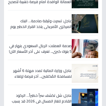
العمالة الوافدة أمام فرصة ذهبية لتصحيح
أوضاعها قبل نهاية 2024
عاجل: تسربت وثيقة صادمة… البنك
المركزي الأمريكي يتخذ القرار الخطير يوم
الخميس ويعلنه رسمياً - ستتأثر دولتك
مباشرة!
صدمة العملات: الريال السعودي ينهار في
5 بنوك كبرى... تعرف على آخر الأسعار الآن!
⬇️
عاجل: وزارة المالية تمدد مهلة 6 أشهر
لمسامحة المُكلفين... آخر فرصة لإلغاء
غراماتك قبل نهاية 2026!
عاجل: شل تكشف سراً خطيراً… الركود
القادم للغاز المسال في 2026 قد يسبب