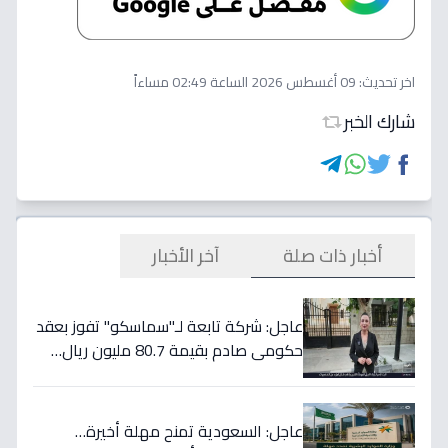
اخر تحديث:
09 أغسطس 2026 الساعة 02:49 مساءاً
شارك الخبر
أخبار ذات صلة
آخر الأخبار
عاجل: شركة تابعة لـ"سماسكو" تفوز بعقد
حكومي صادم بقيمة 80.7 مليون ريال…
هكذا سيؤثر على أسهمها قريباً!
عاجل: السعودية تمنح مهلة أخيرة…