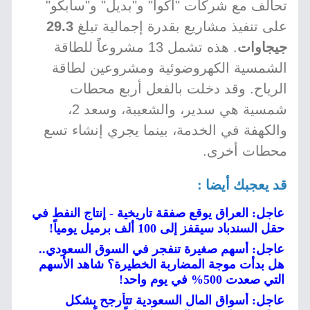
تحالف مع شركات "أكوا" و"بديل" و"سابكو"
على تنفيذ مشاريع بقدرة إجمالية تبلغ
29.3
جيجاوات
. هذه تشمل 13 مشروعاً للطاقة
الشمسية الكهروضوئية ومشروعين لطاقة
الرياح. وقد دخلت بالفعل أربع محطات
شمسية هي سدير، والشعيبة، وسعد 2،
والكهفة في الخدمة، بينما يجري إنشاء تسع
محطات أخرى.
قد يعجبك أيضا :
عاجل: العراق يوقع صفقة تاريخية - إنتاج النفط في
حقل السندباد سيقفز إلى 100 ألف برميل يومياً!
عاجل: أسهم صغيرة تنفجر في السوق السعودي..
هل بدأت موجة المضاربة الخطيرة؟ شاهد الأسهم
التي صعدت 500% في يوم واحد!
عاجل: أسواق المال السعودية تتأرجح بشكل