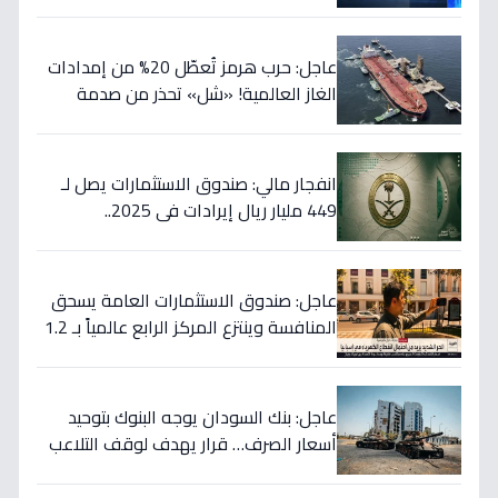
ارتفاع الأسعار 65% - هل أنت مستعد؟
عاجل: حرب هرمز تُعطّل 20% من إمدادات
الغاز العالمية! «شل» تحذر من صدمة
أسعار قادمة… وتكشف موعد «الانفراج
الكبير»
انفجار مالي: صندوق الاستثمارات يصل لـ
449 مليار ريال إيرادات في 2025..
والسيولة تتجاوز 350 مليار!
عاجل: صندوق الاستثمارات العامة يسحق
المنافسة وينتزع المركز الرابع عالمياً بـ 1.2
تريليون دولار… نصر تاريخي للاستثمار
السعودي!
عاجل: بنك السودان يوجه البنوك بتوحيد
أسعار الصرف… قرار يهدف لوقف التلاعب
في سوق العملة!