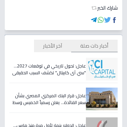
شارك الخبر
أخبار ذات صلة
آخر الأخبار
عاجل: تحول تاريخي في توقعات 2027…
"سي آي كابيتال" تكشف السبب الحقيقي
لتأجيل طفرة البنوك المصرية وتعلن عن
أسهمها المفضلة!
عاجل: قرار البنك المركزي المصري بشأن
سعر الفائدة… يعلن رسمياً الخميس وسط
مخاوف من موجة تضخم قادمة!
عاجل: الدولار ينهار لأول مرة منذ مارس…