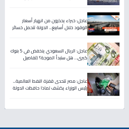
تحويلات المصريين بالخارج تضرب العملة
الأميركية بقوة!
عاجل: خبراء يحذرون من انهيار أسعار
الوقود خلال أسابيع... الدولة تتحمل خسائر
بملايين لحماية المواطنين!
عاجل: الريال السعودي ينخفض في 5 بنوك
كبرى… هل ستبدأ الموجة؟ (تفاصيل
الأسعار)
عاجل: مصر تتحدى قفزة النفط العالمية...
رئيس الوزراء يكشف لماذا حافظت الدولة
على أسعار الوقود رغم ارتفاع الأسعار
لـ125 دولاراً؟