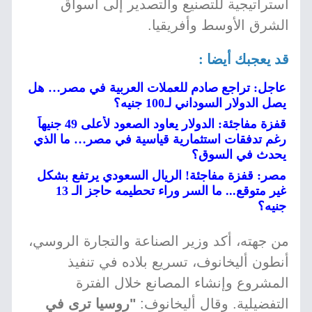
استراتيجية للتصنيع والتصدير إلى أسواق
الشرق الأوسط وأفريقيا.
قد يعجبك أيضا :
عاجل: تراجع صادم للعملات العربية في مصر… هل
يصل الدولار السوداني لـ100 جنيه؟
قفزة مفاجئة: الدولار يعاود الصعود لأعلى 49 جنيهاً
رغم تدفقات استثمارية قياسية في مصر… ما الذي
يحدث في السوق؟
مصر: قفزة مفاجئة! الريال السعودي يرتفع بشكل
غير متوقع... ما السر وراء تحطيمه حاجز الـ 13
جنيه؟
من جهته، أكد وزير الصناعة والتجارة الروسي،
أنطون أليخانوف، تسريع بلاده في تنفيذ
المشروع وإنشاء المصانع خلال الفترة
التفضيلية. وقال أليخانوف:
"روسيا ترى في