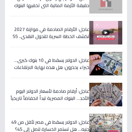
حقيقة الأزمة المالية التي تخفيها البنوك
المصرية عن المواطنين!
عاجل: الأرقام الصادمة في موازنة 2027
تكشف الخطة السرية للتحول النقدي.. 55
مليار جنيه لتحويل حياة 4.7 مليون أسرة إلى
الأفضل!
عاجل: الدولار يسقط في 10 بنوك كبرى…
خبراء يحذرون: هل هذه نهاية الارتفاعات
الجنونية؟
عاجل: أرقام صادمة لأسعار الدولار اليوم
الأحد… البنوك المصرية تبدأ انخفاضاً تاريخياً
والمركزي يتراجع تحت هذا الرقم!
عاجل: الدولار يسقط في مصر لأقل من 49
جنيه… هل تستمر الخسارة لتصل إلى 45؟