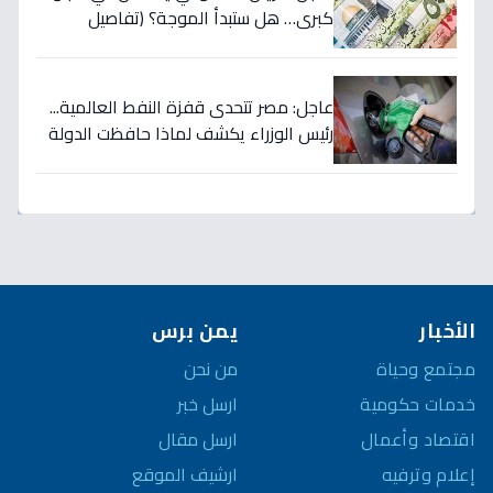
كبرى… هل ستبدأ الموجة؟ (تفاصيل
الأسعار)
عاجل: مصر تتحدى قفزة النفط العالمية...
رئيس الوزراء يكشف لماذا حافظت الدولة
على أسعار الوقود رغم ارتفاع الأسعار
لـ125 دولاراً؟
الأخبار
يمن برس
مجتمع وحياة
من نحن
خدمات حكومية
ارسل خبر
اقتصاد وأعمال
ارسل مقال
إعلام وترفيه
ارشيف الموقع