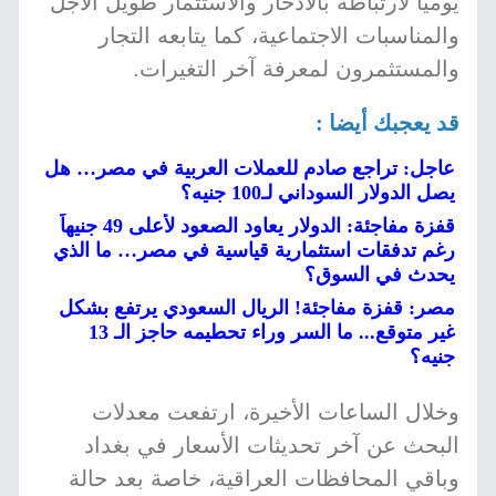
يومياً لارتباطه بالادخار والاستثمار طويل الأجل
والمناسبات الاجتماعية، كما يتابعه التجار
والمستثمرون لمعرفة آخر التغيرات.
قد يعجبك أيضا :
عاجل: تراجع صادم للعملات العربية في مصر… هل
يصل الدولار السوداني لـ100 جنيه؟
قفزة مفاجئة: الدولار يعاود الصعود لأعلى 49 جنيهاً
رغم تدفقات استثمارية قياسية في مصر… ما الذي
يحدث في السوق؟
مصر: قفزة مفاجئة! الريال السعودي يرتفع بشكل
غير متوقع... ما السر وراء تحطيمه حاجز الـ 13
جنيه؟
وخلال الساعات الأخيرة، ارتفعت معدلات
البحث عن آخر تحديثات الأسعار في بغداد
وباقي المحافظات العراقية، خاصة بعد حالة