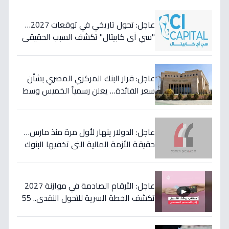
عاجل: تحول تاريخي في توقعات 2027…
"سي آي كابيتال" تكشف السبب الحقيقي
لتأجيل طفرة البنوك المصرية وتعلن عن
أسهمها المفضلة!
عاجل: قرار البنك المركزي المصري بشأن
سعر الفائدة… يعلن رسمياً الخميس وسط
مخاوف من موجة تضخم قادمة!
عاجل: الدولار ينهار لأول مرة منذ مارس…
حقيقة الأزمة المالية التي تخفيها البنوك
المصرية عن المواطنين!
عاجل: الأرقام الصادمة في موازنة 2027
تكشف الخطة السرية للتحول النقدي.. 55
مليار جنيه لتحويل حياة 4.7 مليون أسرة إلى
الأفضل!