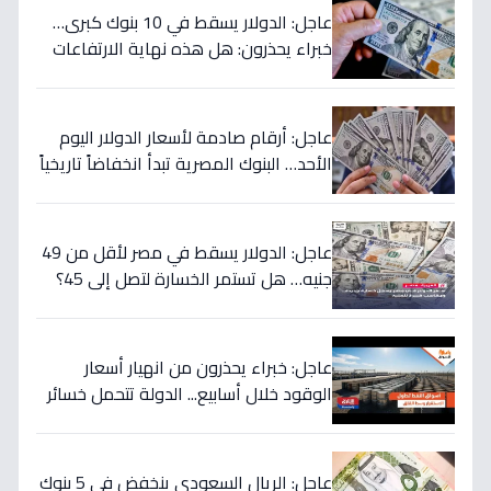
عاجل: الدولار يسقط في 10 بنوك كبرى…
خبراء يحذرون: هل هذه نهاية الارتفاعات
الجنونية؟
عاجل: أرقام صادمة لأسعار الدولار اليوم
الأحد… البنوك المصرية تبدأ انخفاضاً تاريخياً
والمركزي يتراجع تحت هذا الرقم!
عاجل: الدولار يسقط في مصر لأقل من 49
جنيه… هل تستمر الخسارة لتصل إلى 45؟
تحويلات المصريين بالخارج تضرب العملة
الأميركية بقوة!
عاجل: خبراء يحذرون من انهيار أسعار
الوقود خلال أسابيع... الدولة تتحمل خسائر
بملايين لحماية المواطنين!
عاجل: الريال السعودي ينخفض في 5 بنوك