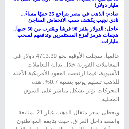
مليار دولار!
صادم: الذهب في مصر يتراجع 25 جنيهًا مساءً...
نادي نجيب يكشف سبب الانخفاض المفاجئ
عاجل: الدولار يقفز 90 قرشاً ويقترب من 50 جنيهاً..
هجمات هرمز تُفزع المستثمرين وتدفعهم لسحب
مليارات!
عالمياً، سجلت الأوقية نحو 4713.39 دولار في
المعاملات الفورية خلال بداية التعاملات
الآسيوية، فيما ارتفعت العقود الأمريكية الآجلة
للذهب تسليم يونيو بنسبة 0.7%. هذه
التحركات تؤثر بشكل مباشر على السوق
المحلية.
ويحظى سعر مثقال الذهب عيار 21 بمتابعة
واسعة داخل العراق، حيث يتابعه المواطنون