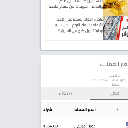
الذهب يهبط بشدة في مصر
والعالم… تخوفات من خسائر فادحة
عاجل: الدولار يستقر على هذه
الأرقام بالبنوك اليوم... هل تشير
لبداية تحول كبير في السوق؟
ار العملات
آخر تحديث
الساعة 12:01
صباحا
عدن
صنعاء
#
اسم العملة
شراء
دولار أمريكي
1554.00