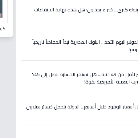
اجل: الدولار يسقط في 10 بنوك كبرى… خبراء يحذرون: هل هذه نهاية الارتفاعات
كور
لار اليوم الأحد… البنوك المصرية تبدأ انخفاضاً تاريخياً
رقم!
عاجل: الدولار يسقط في مصر لأقل من 49 جنيه… هل تستمر الخسارة لتصل إلى 45؟
رب العملة الأميركية بقوة!
 أسعار الوقود خلال أسابيع... الدولة تتحمل خسائر بملايين