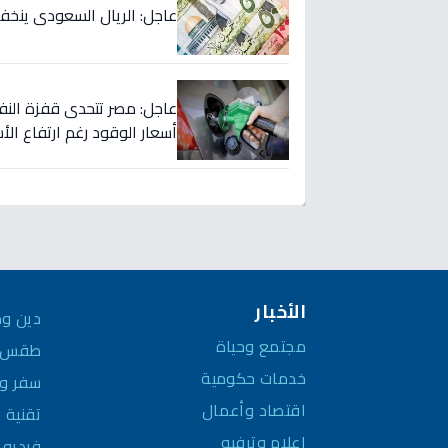
عاجل: الريال السعودي ينخفض في 5 بنوك كبرى… هل ستبدأ الموجة؟ 
عاجل: مصر تتحدى قفزة النفط
أسعار الوقود رغم ارتفاع الأسعار لـ125 
الأخبار
دين وم
مجتمع وحياة
طقس و
خدمات حكومية
سفر وم
اقتصاد وأعمال
تقنية 
إعلام وترفيه
فيديو