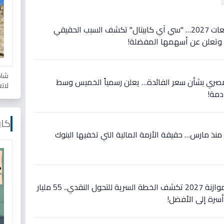
عاجل: تحول تاريخي في توقعات 2027… "سي آي كابيتال" تكشف السبب الحقيقي
ة وتعلن عن أسهمها المفضلة!
شاه
المصري بشأن سعر الفائدة… يعلن رسمياً الخميس وسط
لات
مة!
كار
ة منذ مارس… حقيقة الأزمة المالية التي تخفيها البنوك
عاجل: الأرقام الصادمة في موازنة 2027 تكشف الخطة السرية للتحول النقدي.. 55 مليار