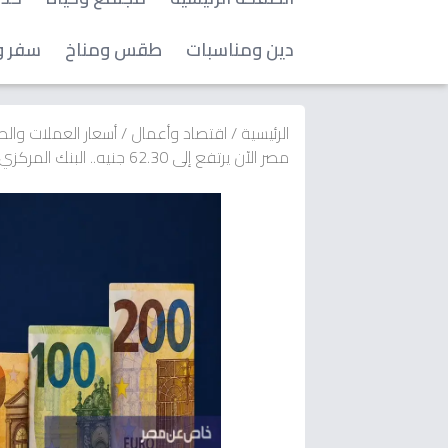
دين ومناسبات
طقس ومناخ
سفر و
الرئيسية
/
اقتصاد وأعمال
/
أسعار العملات وال
مصر الآن يرتفع إلى 62.30 جنيه.. البنك المركزي يكشف أسعار الشراء والبيع - تحديث مفاجئ اليوم!