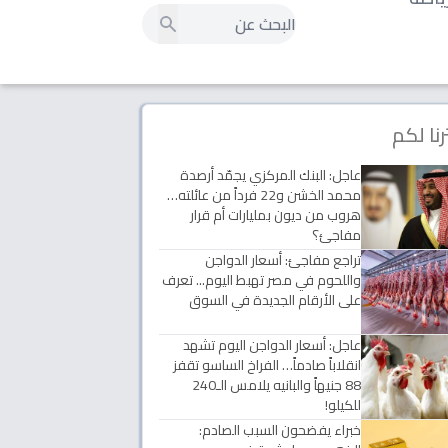
رنا لكم
عاجل: البنك المركزي يجمّد أرصدة
محمد الخشن و22 فرداً من عائلته…
هروب من ديون بمليارات أم قرار
مفاجئ؟
تراجع مفاجئ: أسعار الدواجن
واللحوم في مصر تهبط اليوم... تعرف
على الأرقام الجديدة في السوق
عاجل: أسعار الدواجن اليوم تشهد
انقلاباً صادماً… الفراخ الساسو تقفز
88 جنيهاً والبانيه يلامس الـ240
للكيلو!
خبراء يفضحون السبب الصادم: