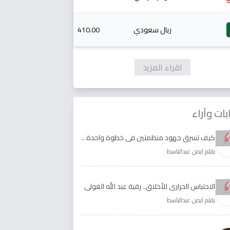
ريال سعودي
410.00
اقراء المزيد
بات وآراء
كيف تسرق جهود منظمتين في خطوة واحدة ..
الأجابة لدى رقية عبد الله الغولي وغدير طيره
بقلم ايمن عبدالباسط
الاحتباس الحراري للأخلاق.. رقية عبد الله الغولي
وغدير طيره نموذجا
بقلم ايمن عبدالباسط