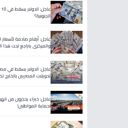
ع
الجنونية؟
عاجل: أرقام صادمة لأسعار الدو
والمركزي يتراجع تحت هذا ال
تحويلات المصريين بالخارج تض
عاجل: خبراء يحذرون من انهيار
لحماية المواطنين!