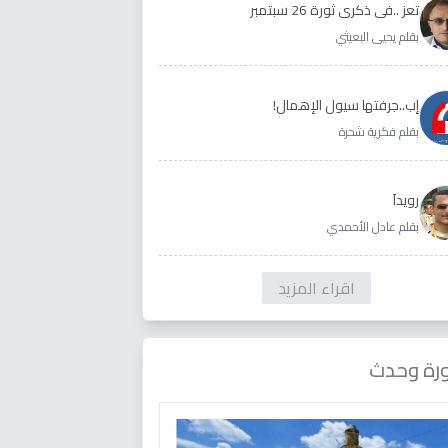
تعز ..في ذكرى ثورة 26 سبتمبر
بقلم يحيى البعيثي
إب..جرفتها سيول الإهمال!
بقلم فكرية شحرة
رويداَ
بقلم عادل الأحمدي
اقراء المزيد
رة وحدث