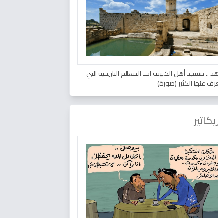
د .. مسجد أهل الكهف احد المعالم التاريخية التي
عرف عنها الكثير (صورة)
يكاتير