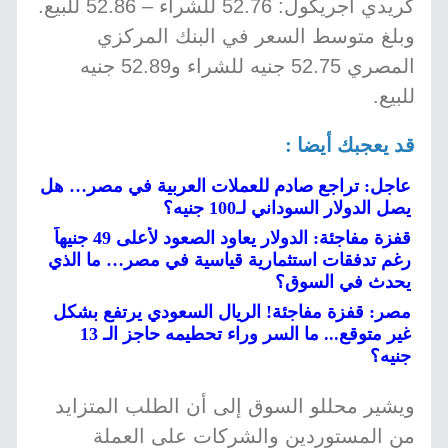
كريدي أجريكول: 52.76 للشراء – 52.86 للبيع.
وبلغ متوسط السعر في البنك المركزي
المصري 52.75 جنيه للشراء و52.89 جنيه
للبيع.
قد يعجبك أيضا :
عاجل: تراجع صادم للعملات العربية في مصر… هل
يصل الدولار السوداني لـ100 جنيه؟
قفزة مفاجئة: الدولار يعاود الصعود لأعلى 49 جنيهاً
رغم تدفقات استثمارية قياسية في مصر… ما الذي
يحدث في السوق؟
مصر: قفزة مفاجئة! الريال السعودي يرتفع بشكل
غير متوقع... ما السر وراء تحطيمه حاجز الـ 13
جنيه؟
ويشير محللو السوق إلى أن الطلب المتزايد
من المستوردين والشركات على العملة