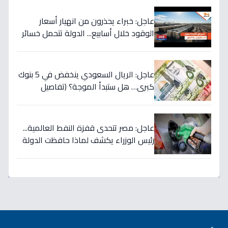
الأميركية بقوة!
عاجل: خبراء يحذرون من انهيار أسعار
الوقود خلال أسابيع... الدولة تتحمل خسائر
بملايين لحماية المواطنين!
عاجل: الريال السعودي ينخفض في 5 بنوك
كبرى… هل ستبدأ الموجة؟ (تفاصيل
الأسعار)
عاجل: مصر تتحدى قفزة النفط العالمية...
رئيس الوزراء يكشف لماذا حافظت الدولة
على أسعار الوقود رغم ارتفاع الأسعار
لـ125 دولاراً؟