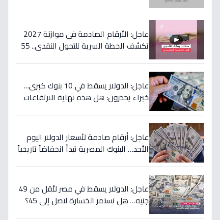
المصرية عن المواطنين!
عاجل: الأرقام الصادمة في موازنة 2027
تكشف الخطة السرية للتحول النقدي.. 55
مليار جنيه لتحويل حياة 4.7 مليون أسرة إلى
الأفضل!
عاجل: الدولار يسقط في 10 بنوك كبرى…
خبراء يحذرون: هل هذه نهاية الارتفاعات
الجنونية؟
عاجل: أرقام صادمة لأسعار الدولار اليوم
الأحد… البنوك المصرية تبدأ انخفاضاً تاريخياً
والمركزي يتراجع تحت هذا الرقم!
عاجل: الدولار يسقط في مصر لأقل من 49
جنيه… هل تستمر الخسارة لتصل إلى 45؟
تحويلات المصريين بالخارج تضرب العملة