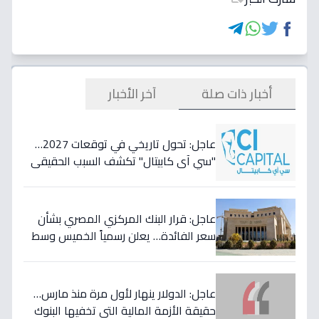
أخبار ذات صلة
آخر الأخبار
عاجل: تحول تاريخي في توقعات 2027…
"سي آي كابيتال" تكشف السبب الحقيقي
لتأجيل طفرة البنوك المصرية وتعلن عن
أسهمها المفضلة!
عاجل: قرار البنك المركزي المصري بشأن
سعر الفائدة… يعلن رسمياً الخميس وسط
مخاوف من موجة تضخم قادمة!
عاجل: الدولار ينهار لأول مرة منذ مارس…
حقيقة الأزمة المالية التي تخفيها البنوك