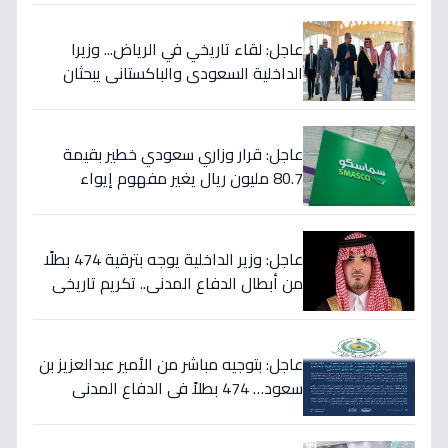
عاجل: لقاء تاريخي في الرياض... وزيرا
الداخلية السعودي والباكستاني يبحثان
خططاً مشتركة لمكافحة المخدرات!
عاجل: قرار وزاري سعودي خطير بقيمة
80.7 مليون ريال يغير مفهوم إيواء
العاملات المنزليات بشكل كامل
عاجل: وزير الداخلية يوجه بترقية 474 بطلًا
من أبطال الدفاع المدني.. تكريم تاريخي
لتضحياتهم
عاجل: بتوجيه مباشر من الأمير عبدالعزيز بن
سعود… 474 بطلاً في الدفاع المدني
يحصلون على الترقيات - قرارات حمود الفرج
تكرم جهودهم!