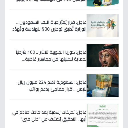
46 مهنة على خط النار!
عاجل: قرار يُغيّر حياة آلاف السعوديين…
الوزارة تُطبق توطين 30% للهندسة وتُهدّد
المخالفين بالعقوبات!
عاجل: كوريا الجنوبية تنتشر بـ 160 شرطياً
لحماية لاعبينها من جماهير غاضبة…
والتهديدات تصل حد الاغتيال!
عاجل: السعودية تضخ 224 مليون ريال
لليمن… قرار مفاجئ يدعم رواتب
الموظفين ويستهدف استقرار العملة!
عاجل: تحركات رسمية بعد حادث صادم في
أبها.. التحقيق يُكشف عن "خلل فني"
ويؤكد تقديم الرعاية للمصابين!