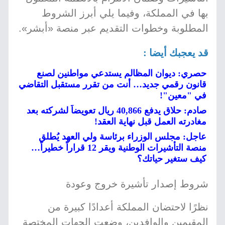
بها في المملكة، وفيما يلي أبرز الشروط
المطلوبة وخطوات التقديم عبر منصة «أبشر».
قد يعجبك أيضا :
حصري: ديوان المظالم يستدعي مواطنين لصنع
قانون رقمي جديد… أنت من تقرر مستقبل التقاضي
في "معين"!
صادم: حلاق يدفع 40,866 ريال تعويضاً لشركته بعد
مغادرته العمل قبل نهاية العقد!
عاجل: مجلس الوزراء برئاسة ولي العهد يُطلق
منصة التأشيرات الوطنية ويقر 12 قراراً خطيراً…
كيف ستغير حياتك؟
شروط إصدار تأشيرة خروج وعودة
نظرًا لاحتضان المملكة أعدادًا كبيرة من
المقيمين والوافدين، وضعت الجهات المختصة