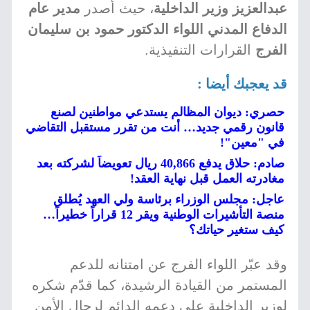
عبدالعزيز وزير الداخلية
، حيث أصدر
مدير عام
الدفاع المدني اللواء الدكتور حمود بن سليمان
الفرج
القرارات التنفيذية.
قد يعجبك أيضا :
حصري: ديوان المظالم يستدعي مواطنين لصنع
قانون رقمي جديد… أنت من تقرر مستقبل التقاضي
في "معين"!
صادم: حلاق يدفع 40,866 ريال تعويضاً لشركته بعد
مغادرته العمل قبل نهاية العقد!
عاجل: مجلس الوزراء برئاسة ولي العهد يُطلق
منصة التأشيرات الوطنية ويقر 12 قراراً خطيراً…
كيف ستغير حياتك؟
وقد عبّر اللواء الفرج عن امتنانه للدعم
المستمر من القيادة الرشيدة، كما قدّم شكره
لوزير الداخلية على دعمه الدائم لرجال الأمن