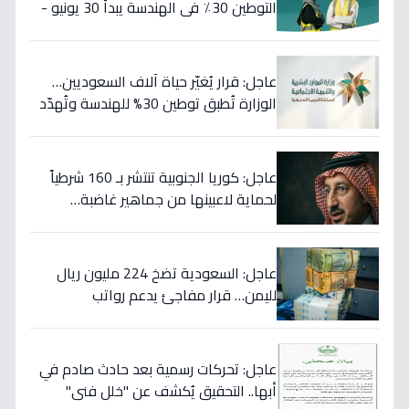
التوطين 30٪ في الهندسة يبدأ 30 يونيو -
46 مهنة على خط النار!
عاجل: قرار يُغيّر حياة آلاف السعوديين…
الوزارة تُطبق توطين 30% للهندسة وتُهدّد
المخالفين بالعقوبات!
عاجل: كوريا الجنوبية تنتشر بـ 160 شرطياً
لحماية لاعبينها من جماهير غاضبة…
والتهديدات تصل حد الاغتيال!
عاجل: السعودية تضخ 224 مليون ريال
لليمن… قرار مفاجئ يدعم رواتب
الموظفين ويستهدف استقرار العملة!
عاجل: تحركات رسمية بعد حادث صادم في
أبها.. التحقيق يُكشف عن "خلل فني"