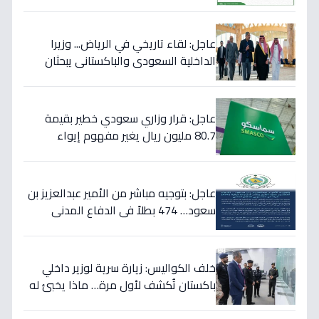
ويؤكد تقديم الرعاية للمصابين!
عاجل: لقاء تاريخي في الرياض... وزيرا
الداخلية السعودي والباكستاني يبحثان
خططاً مشتركة لمكافحة المخدرات!
عاجل: قرار وزاري سعودي خطير بقيمة
80.7 مليون ريال يغير مفهوم إيواء
العاملات المنزليات بشكل كامل
عاجل: بتوجيه مباشر من الأمير عبدالعزيز بن
سعود… 474 بطلاً في الدفاع المدني
يحصلون على الترقيات - قرارات حمود الفرج
تكرم جهودهم!
خلف الكواليس: زيارة سرية لوزير داخلي
باكستان تُكشف لأول مرة… ماذا يخبئ له
مركز 911 في الرياض؟