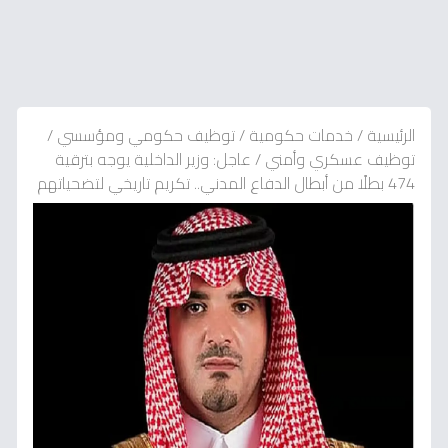
الرئيسية
/
خدمات حكومية
/
توظيف حكومي ومؤسسي
/
توظيف عسكري وأمني
/
عاجل: وزير الداخلية يوجه بترقية
474 بطلًا من أبطال الدفاع المدني.. تكريم تاريخي لتضحياتهم