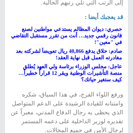
إلى الرتب التي تلي رتبهم الحالية.
قد يعجبك أيضا :
حصري: ديوان المظالم يستدعي مواطنين لصنع
قانون رقمي جديد… أنت من تقرر مستقبل التقاضي
في "معين"!
صادم: حلاق يدفع 40,866 ريال تعويضاً لشركته بعد
مغادرته العمل قبل نهاية العقد!
عاجل: مجلس الوزراء برئاسة ولي العهد يُطلق
منصة التأشيرات الوطنية ويقر 12 قراراً خطيراً…
كيف ستغير حياتك؟
ورفع اللواء الفرج، في هذا السياق، شكره
وامتنانه للقيادة الرشيدة على الدعم المتواصل
الذي يحظى به رجال الدفاع المدني، معبراً عن
تقديره لوزير الداخلية على دعمه المستمر
لرجال الأمن في جميع المجالات.