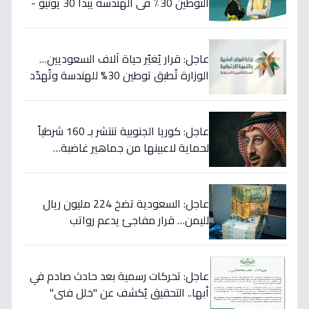
التوطين 30٪ في الهندسة يبدأ 30 يونيو -
46 مهنة على خط النار!
عاجل: قرار يُغيّر حياة آلاف السعوديين…
الوزارة تُطبق توطين 30% للهندسة وتُهدّد
المخالفين بالعقوبات!
عاجل: كوريا الجنوبية تنتشر بـ 160 شرطياً
لحماية لاعبينها من جماهير غاضبة…
والتهديدات تصل حد الاغتيال!
عاجل: السعودية تضخ 224 مليون ريال
لليمن… قرار مفاجئ يدعم رواتب
الموظفين ويستهدف استقرار العملة!
عاجل: تحركات رسمية بعد حادث صادم في
أبها.. التحقيق يُكشف عن "خلل فني"