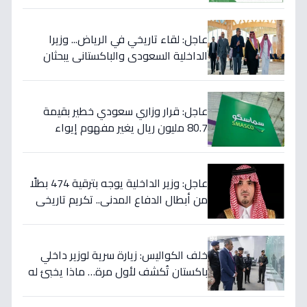
ويؤكد تقديم الرعاية للمصابين!
عاجل: لقاء تاريخي في الرياض... وزيرا
الداخلية السعودي والباكستاني يبحثان
خططاً مشتركة لمكافحة المخدرات!
عاجل: قرار وزاري سعودي خطير بقيمة
80.7 مليون ريال يغير مفهوم إيواء
العاملات المنزليات بشكل كامل
عاجل: وزير الداخلية يوجه بترقية 474 بطلًا
من أبطال الدفاع المدني.. تكريم تاريخي
لتضحياتهم
خلف الكواليس: زيارة سرية لوزير داخلي
باكستان تُكشف لأول مرة… ماذا يخبئ له
مركز 911 في الرياض؟