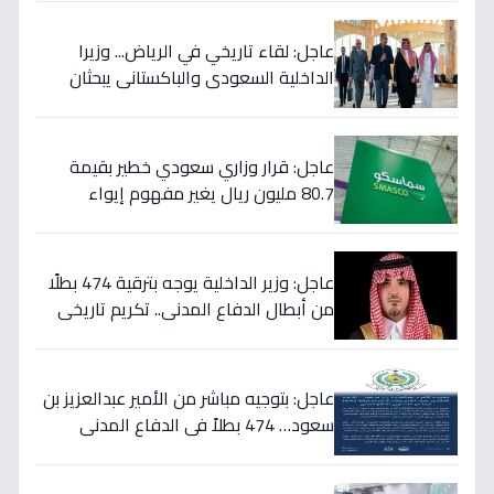
عاجل: لقاء تاريخي في الرياض... وزيرا
الداخلية السعودي والباكستاني يبحثان
خططاً مشتركة لمكافحة المخدرات!
عاجل: قرار وزاري سعودي خطير بقيمة
80.7 مليون ريال يغير مفهوم إيواء
العاملات المنزليات بشكل كامل
عاجل: وزير الداخلية يوجه بترقية 474 بطلًا
من أبطال الدفاع المدني.. تكريم تاريخي
لتضحياتهم
عاجل: بتوجيه مباشر من الأمير عبدالعزيز بن
سعود… 474 بطلاً في الدفاع المدني
يحصلون على الترقيات - قرارات حمود الفرج
تكرم جهودهم!