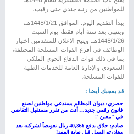
يفتح باب الخدمة العسكرية للعام 1448هـ
للمواطنين من رتبة جندي حتى رقيب.
يبدأ التقديم اليوم، الموافق 1448/1/21هـ،
وينتهي بعد ستة أيام فقط، يوم السبت
1448/1/26هـ. ويتيح الإعلان للمتقدمين اختيار
الوظائف في أفرع القوات المسلحة المختلفة،
بما في ذلك قوات الدفاع الجوي الملكي
السعودي والإدارة العامة للخدمات الطبية
للقوات المسلحة.
قد يعجبك أيضا :
حصري: ديوان المظالم يستدعي مواطنين لصنع
قانون رقمي جديد… أنت من تقرر مستقبل التقاضي
في "معين"!
صادم: حلاق يدفع 40,866 ريال تعويضاً لشركته بعد
مغادرته العمل قبل نهاية العقد!