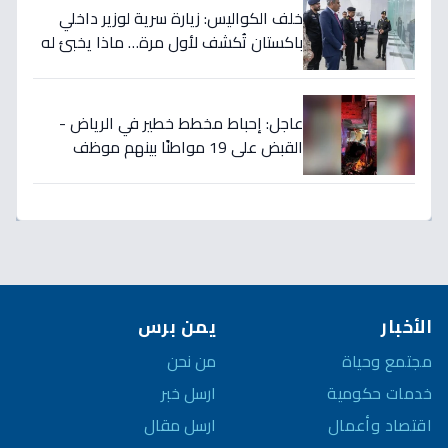
خلف الكواليس: زيارة سرية لوزير داخلي
باكستان تُكشف لأول مرة… ماذا يخبئ له
مركز 911 في الرياض؟
عاجل: إحباط مخطط خطير في الرياض -
القبض على 19 مواطنًا بينهم موظف
حكومي بتهمة تهريب المخدرات
الأخبار
يمن برس
مجتمع وحياة
من نحن
خدمات حكومية
ارسل خبر
اقتصاد وأعمال
ارسل مقال