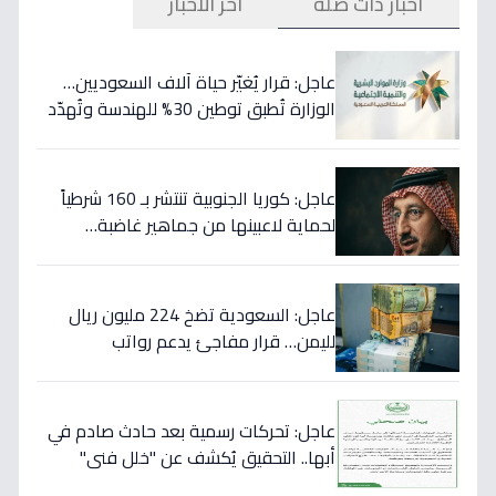
أخبار ذات صلة
آخر الأخبار
عاجل: قرار يُغيّر حياة آلاف السعوديين…
الوزارة تُطبق توطين 30% للهندسة وتُهدّد
المخالفين بالعقوبات!
عاجل: كوريا الجنوبية تنتشر بـ 160 شرطياً
لحماية لاعبينها من جماهير غاضبة…
والتهديدات تصل حد الاغتيال!
عاجل: السعودية تضخ 224 مليون ريال
لليمن… قرار مفاجئ يدعم رواتب
الموظفين ويستهدف استقرار العملة!
عاجل: تحركات رسمية بعد حادث صادم في
أبها.. التحقيق يُكشف عن "خلل فني"
ويؤكد تقديم الرعاية للمصابين!