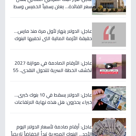
سعر الفائدة… يعلن رسمياً الخميس وسط
مخاوف من موجة تضخم قادمة!
عاجل: الدولار ينهار لأول مرة منذ مارس…
حقيقة الأزمة المالية التي تخفيها البنوك
المصرية عن المواطنين!
عاجل: الأرقام الصادمة في موازنة 2027
تكشف الخطة السرية للتحول النقدي.. 55
مليار جنيه لتحويل حياة 4.7 مليون أسرة إلى
الأفضل!
عاجل: الدولار يسقط في 10 بنوك كبرى…
خبراء يحذرون: هل هذه نهاية الارتفاعات
الجنونية؟
عاجل: أرقام صادمة لأسعار الدولار اليوم
الأحد… البنوك المصرية تبدأ انخفاضاً تاريخياً