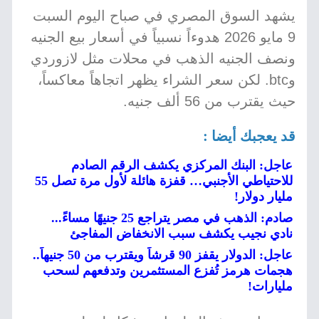
يشهد السوق المصري في صباح اليوم السبت
9 مايو 2026 هدوءاً نسبياً في أسعار بيع الجنيه
ونصف الجنيه الذهب في محلات مثل لازوردي
وbtc. لكن سعر الشراء يظهر اتجاهاً معاكساً،
حيث يقترب من 56 ألف جنيه.
قد يعجبك أيضا :
عاجل: البنك المركزي يكشف الرقم الصادم
للاحتياطي الأجنبي… قفزة هائلة لأول مرة تصل 55
مليار دولار!
صادم: الذهب في مصر يتراجع 25 جنيهًا مساءً...
نادي نجيب يكشف سبب الانخفاض المفاجئ
عاجل: الدولار يقفز 90 قرشاً ويقترب من 50 جنيهاً..
هجمات هرمز تُفزع المستثمرين وتدفعهم لسحب
مليارات!