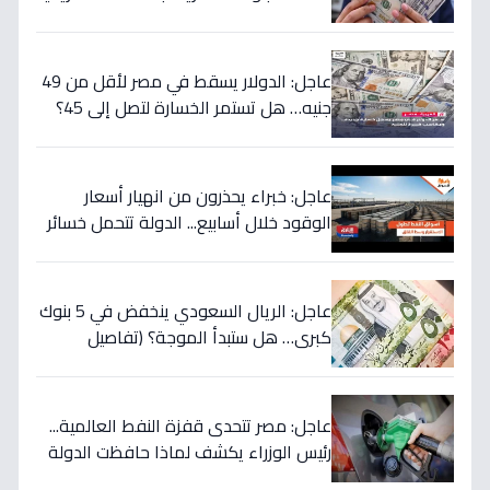
والمركزي يتراجع تحت هذا الرقم!
عاجل: الدولار يسقط في مصر لأقل من 49
جنيه… هل تستمر الخسارة لتصل إلى 45؟
تحويلات المصريين بالخارج تضرب العملة
الأميركية بقوة!
عاجل: خبراء يحذرون من انهيار أسعار
الوقود خلال أسابيع... الدولة تتحمل خسائر
بملايين لحماية المواطنين!
عاجل: الريال السعودي ينخفض في 5 بنوك
كبرى… هل ستبدأ الموجة؟ (تفاصيل
الأسعار)
عاجل: مصر تتحدى قفزة النفط العالمية...
رئيس الوزراء يكشف لماذا حافظت الدولة
على أسعار الوقود رغم ارتفاع الأسعار