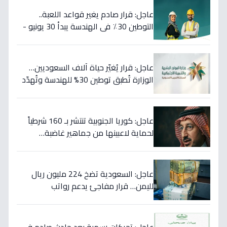
عاجل: قرار صادم يغير قواعد اللعبة..
التوطين 30٪ في الهندسة يبدأ 30 يونيو -
46 مهنة على خط النار!
عاجل: قرار يُغيّر حياة آلاف السعوديين…
الوزارة تُطبق توطين 30% للهندسة وتُهدّد
المخالفين بالعقوبات!
عاجل: كوريا الجنوبية تنتشر بـ 160 شرطياً
لحماية لاعبينها من جماهير غاضبة…
والتهديدات تصل حد الاغتيال!
عاجل: السعودية تضخ 224 مليون ريال
لليمن… قرار مفاجئ يدعم رواتب
الموظفين ويستهدف استقرار العملة!