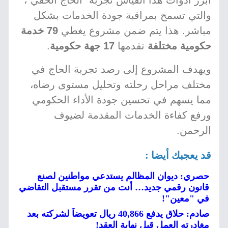
أبرز أدوات هذا القياس تجربة "الحاج الخفي"،
والتي تسمح بمراقبة جودة الخدمات بشكل
مباشر. هذا يتم ضمن مشروع يغطي
79 خدمة
حكومية مختلفة
تقدمها
17 جهة حكومية
.
ويهدف المشروع إلى رصد تجربة الحاج في
مختلف مراحل رحلته وتحليل مستوى رضاه،
مما يسهم في تحسين جودة الأداء الحكومي
ورفع كفاءة الخدمات المقدمة لضيوف
الرحمن.
قد يعجبك أيضا :
حصري: ديوان المظالم يستدعي مواطنين لصنع
قانون رقمي جديد… أنت من تقرر مستقبل التقاضي
في "معين"!
صادم: حلاق يدفع 40,866 ريال تعويضاً لشركته بعد
مغادرته العمل قبل نهاية العقد!