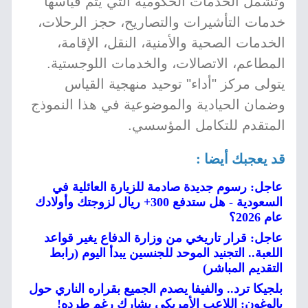
وتشمل الخدمات الحكومية التي يتم قياسها
خدمات التأشيرات والتصاريح، حجز الرحلات،
الخدمات الصحية والأمنية، النقل، الإقامة،
المطاعم، الاتصالات، والخدمات اللوجستية.
يتولى مركز "أداء" توحيد منهجية القياس
وضمان الحيادية والموضوعية في هذا النموذج
المتقدم للتكامل المؤسسي.
قد يعجبك أيضا :
عاجل: رسوم جديدة صادمة للزيارة العائلية في
السعودية - هل ستدفع 300+ ريال لزوجتك وأولادك
عام 2026؟
عاجل: قرار تاريخي من وزارة الدفاع يغير قواعد
اللعبة.. التجنيد الموحد للجنسين يبدأ اليوم (رابط
التقديم المباشر)
بلجيكا ترد.. والفيفا يصدم الجميع بقراره الناري حول
بالوغون: اللاعب الأمريكي يشارك رغم طرده!