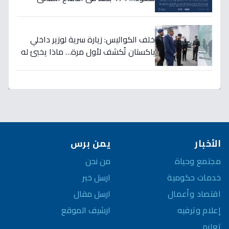
يحصلون على الترقيات - قرارات حمود الفرج
تكرم جهودهم!
خلف الكواليس: زيارة سرية لوزير داخلي
باكستان تُكشف لأول مرة… ماذا يخبئ له
مركز 911 في الرياض؟
الأخبار
يمن برس
مجتمع وحياة
من نحن
خدمات حكومية
ارسل خبر
اقتصاد وأعمال
ارسل مقال
إعلام وترفيه
ارشيف الموقع
تعليم