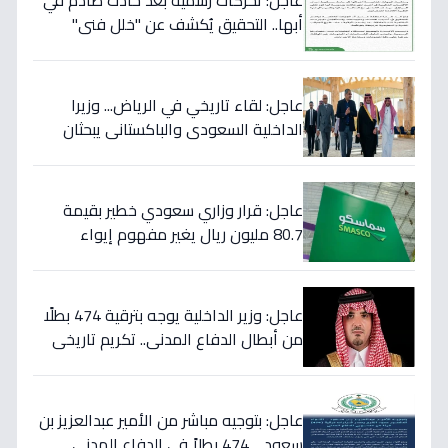
عاجل: تحركات رسمية بعد حادث صادم في
أبها.. التحقيق يُكشف عن "خلل فني"
ويؤكد تقديم الرعاية للمصابين!
عاجل: لقاء تاريخي في الرياض... وزيرا
الداخلية السعودي والباكستاني يبحثان
خططاً مشتركة لمكافحة المخدرات!
عاجل: قرار وزاري سعودي خطير بقيمة
80.7 مليون ريال يغير مفهوم إيواء
العاملات المنزليات بشكل كامل
عاجل: وزير الداخلية يوجه بترقية 474 بطلًا
من أبطال الدفاع المدني.. تكريم تاريخي
لتضحياتهم
عاجل: بتوجيه مباشر من الأمير عبدالعزيز بن
سعود… 474 بطلاً في الدفاع المدني