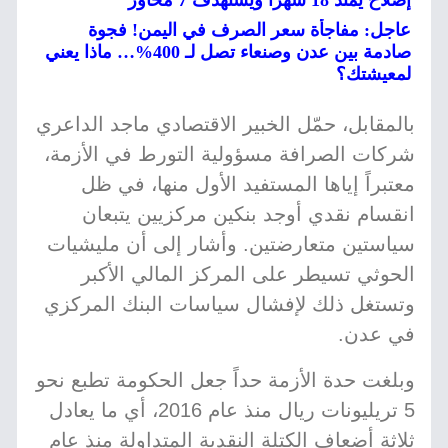
إصلاح يُمتد 18 شهراً ويستهدف 7 محاور
عاجل: مفاجأة سعر الصرف في اليمن! فجوة
صادمة بين عدن وصنعاء تصل لـ 400%… ماذا يعني
لمعيشتك؟
بالمقابل، حمّل الخبير الاقتصادي ماجد الداعري
شركات الصرافة مسؤولية التورط في الأزمة،
معتبراً إياها المستفيد الأول منها، في ظل
انقسام نقدي أوجد بنكين مركزيين يتبعان
سياستين متعارضتين. وأشار إلى أن مليشيات
الحوثي تسيطر على المركز المالي الأكبر
وتستغل ذلك لإفشال سياسات البنك المركزي
في عدن.
وبلغت حدة الأزمة حداً جعل الحكومة تطبع نحو
5 تريليونات ريال منذ عام 2016، أي ما يعادل
ثلاثة أضعاف الكتلة النقدية المتداولة منذ عام