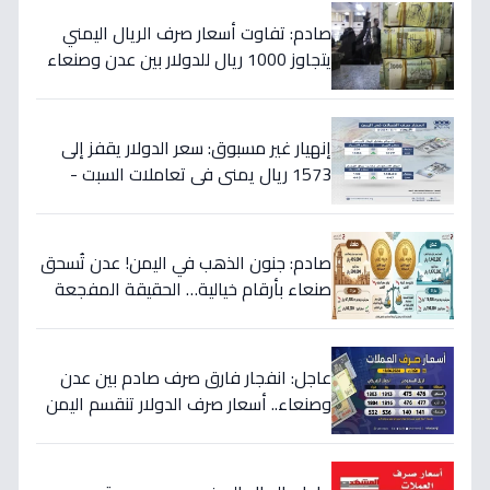
صادم: تفاوت أسعار صرف الريال اليمني
يتجاوز 1000 ريال للدولار بين عدن وصنعاء
اليوم 18 يوليو
إنهيار غير مسبوق: سعر الدولار يقفز إلى
1573 ريال يمني في تعاملات السبت -
هذه حقيقة الأرقام
صادم: جنون الذهب في اليمن! عدن تُسحق
صنعاء بأرقام خيالية… الحقيقة المفجعة
لأصحاب الذهب
عاجل: انفجار فارق صرف صادم بين عدن
وصنعاء.. أسعار صرف الدولار تنقسم اليمن
بين 535 و1577 ريالاً في يوم واحد!