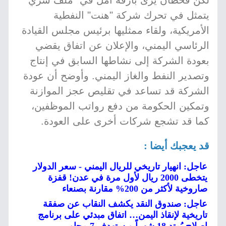
لكن قحطان يرى بارقة أمل في "ملف سري"
يتمثل في تحرك شركة "هنت" النفطية
الأمريكية، ولقاء ممثليها برئيس مجلس القيادة
الرئاسي اليمني، والإعلان عن اتفاق يقضي
بعودة الشركة إلى نشاطها السابق في إنتاج
وتصدير النفط والغاز اليمني. وأوضح أن عودة
الشركة قد تساعد في تقليص عجز الموازنة
وتمكين الحكومة من دفع رواتب الموظفين،
كما قد تشجع شركات أخرى على العودة.
قد يعجبك أيضا :
عاجل: انهيار تاريخي للريال اليمني - سعر الدولار
يتخطى 2000 ريال لأول مرة في عدن! قفزة
صاروخية لأكثر من 200% مقارنة بصنعاء
عاجل: صندوق النقد يكشف النقاب عن صفقة
تاريخية لإنقاذ اليمن… اتفاق مبدئي على برنامج