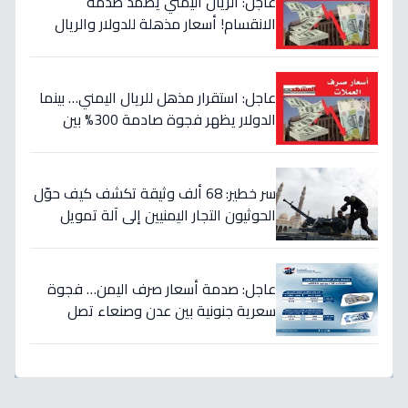
عاجل: الريال اليمني يصمد صدمة
الانقسام! أسعار مذهلة للدولار والريال
السعودي في منطقتين (أرقام صادمة)
عاجل: استقرار مذهل للريال اليمني… بينما
الدولار يظهر فجوة صادمة 300% بين
الحكومة والحوثيين!
سر خطير: 68 ألف وثيقة تكشف كيف حوّل
الحوثيون التجار اليمنيين إلى آلة تمويل
حرب… والنتيجة: 1.5 تريليون ريال تذهب إلى
الصراع!
عاجل: صدمة أسعار صرف اليمن… فجوة
سعرية جنونية بين عدن وصنعاء تصل
لـ300% - هل ينهار الريال؟