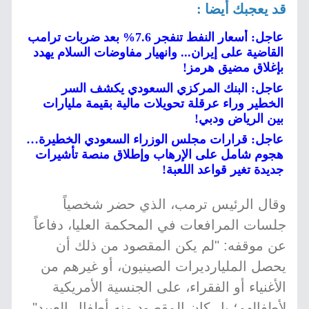
قد يعجبك أيضا :
عاجل: أسعار النفط تنفجر 7.6% بعد ضربات ترامب
القاضية على إيران... وانهيار مفاوضات السلام يهدد
بإغلاق مضيق هرمز!
عاجل: البنك المركزي السعودي يكشف السر
الخطير وراء عرقلة تحويلات مالية بقيمة مليارات
بين الرياض ودبي!
عاجل: قرارات مجلس الوزراء السعودي الخطيرة…
هجوم شامل على الإرهاب وإطلاق منصة تأشيرات
جديدة تغير قواعد اللعبة!
وقال الرئيس ترمب، الذي حضر شخصياً
جلسات المرافعات في المحكمة العليا، دفاعاً
عن موقفه: "لم يكن المقصود من ذلك أن
يحصل المليارديرات الصينيون، أو غيرهم من
الأغنياء أو الفقراء، على الجنسية الأمريكية
لأطفالهم؛ بل كان المقصود منه أطفال العبيد".