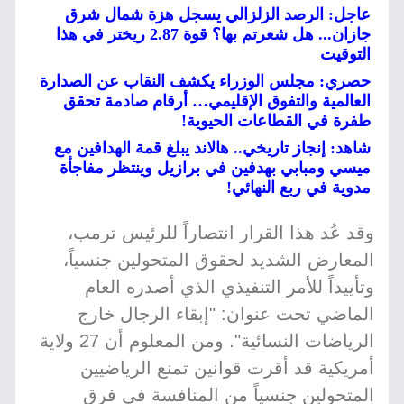
عاجل: الرصد الزلزالي يسجل هزة شمال شرق
جازان... هل شعرتم بها؟ قوة 2.87 ريختر في هذا
التوقيت
حصري: مجلس الوزراء يكشف النقاب عن الصدارة
العالمية والتفوق الإقليمي… أرقام صادمة تحقق
طفرة في القطاعات الحيوية!
شاهد: إنجاز تاريخي.. هالاند يبلغ قمة الهدافين مع
ميسي ومبابي بهدفين في برازيل وينتظر مفاجأة
مدوية في ربع النهائي!
وقد عُد هذا القرار انتصاراً للرئيس ترمب،
المعارض الشديد لحقوق المتحولين جنسياً،
وتأييداً للأمر التنفيذي الذي أصدره العام
الماضي تحت عنوان: "إبقاء الرجال خارج
الرياضات النسائية". ومن المعلوم أن 27 ولاية
أمريكية قد أقرت قوانين تمنع الرياضيين
المتحولين جنسياً من المنافسة في فرق