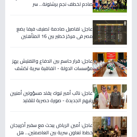
صادم لخطف نجم برشلونة… سر
المفاوضات يكشف!
عاجل: تفاصيل صادمة تصنيف فيفا يضع
مصر في مركز خطير بين 16 المتأهلين
لكأس العالم.. والأرقام تكشف صدمة!
عاجل: قرار حاسم بين الدفاع والتفتيش يهز
مؤسسات الدولة - اتفاقية سرية تكشف
إنجاز 97.5% بالجيش!
عاجل: نائب أمير تبوك يقلد مسؤولين أمنيين
رتبهم الجديدة - صورة حصرية للتقليد
التاريخي!
عاجل: أمين الرياض يبحث مع سفير أذربيجان
خطط تعاون سرية بين العاصمتين… هل