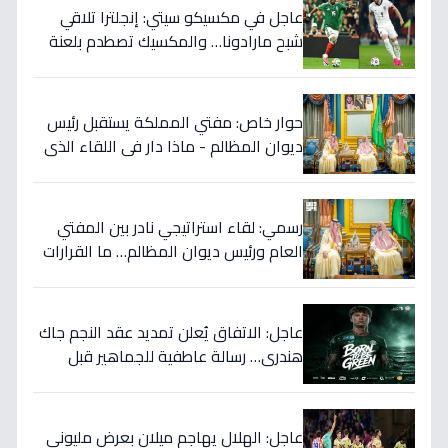
عاجل في مكسيكو سيتي: إنجلترا تلاقي
شبح مارادونا… والمكسيك تصطدم بلعنة
1966 على بطاقة ربع النهائي!
حوار خاص: مفتي المملكة يستقبل رئيس
ديوان المظالم - ماذا دار في اللقاء الذي
يهزّ الأوساط الدينية والقضائية؟
رسمي: لقاء استراتيجي نادر بين المفتي
العام ورئيس ديوان المظالم… ما القرارات
المهمة التي نوقشت خلف الأبواب
المغلقة؟
عاجل: الاتفاق يُعلن تمديد عقد النجم جاك
هندري… رسالة عاطفية للجماهير قبل
الموسم الجديد!
عاجل: الهلال يهاجم ميلان بعرض مليوني