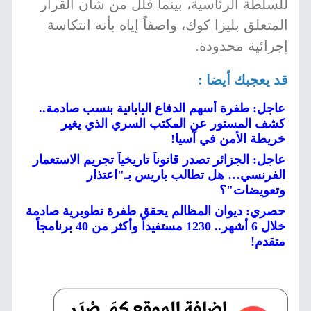
للسلطة الرئاسية، بينما قلل من شأن القرار
المتعلق بليزا كوك، واصفاً إياه بأنه انتكاسة
إجرائية محدودة.
قد يعجبك أيضا :
عاجل: طفرة أسهم الدفاع اليابانية بنسب صادمة..
كشف المستور عن المكتب السري الذي يغير
خريطة الأمن في آسيا!
عاجل: الجزائر تصدر قانوناً تاريخياً تجريم الاستعمار
الفرنسي… هل تطالب باريس بـ"اعتذار
وتعويضات"؟
حصري: ديوان المظالم يحقق طفرة تطويرية صادمة
خلال 6 أشهر.. 1230 مستفيداً وأكثر من 40 برنامجاً
متقدم!