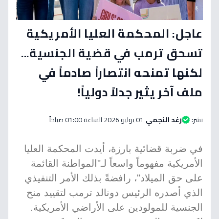
عاجل: المحكمة العليا الأمريكية
تسحق ترمب في قضية الجنسية...
لكنها تمنحه انتصاراً صادماً في
ملف آخر يثير جدلاً دولياً!
نشر:
رغد النجمي
01 يوليو 2026 الساعة 01:00 صباحاً
في ضربة قضائية بارزة، أيدت المحكمة العليا
الأمريكية مفهوماً واسعاً لـ"المواطنة القائمة
على حق الميلاد"، رافضةً بذلك الأمر التنفيذي
الذي أصدره الرئيس دونالد ترمب لتقييد منح
الجنسية للمولودين على الأراضي الأمريكية.