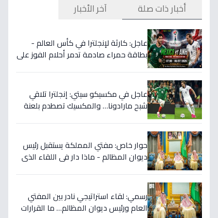
أخبار ذات صلة
آخر الأخبار
عاجل: كارثة لإنجلترا في كأس العالم -
بطاقة حمراء صادمة تدمر أحلام الفوز على
المكسيك 2-1... انقلبت الموازين!
عاجل في مكسيكو سيتي: إنجلترا تلاقي
شبح مارادونا… والمكسيك تصطدم بلعنة
1966 على بطاقة ربع النهائي!
حوار خاص: مفتي المملكة يستقبل رئيس
ديوان المظالم - ماذا دار في اللقاء الذي
يهزّ الأوساط الدينية والقضائية؟
رسمي: لقاء استراتيجي نادر بين المفتي
العام ورئيس ديوان المظالم… ما القرارات