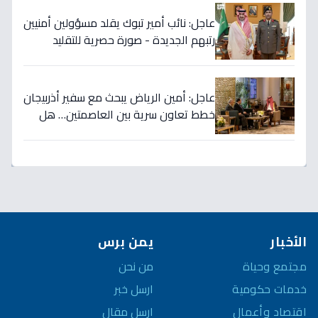
عاجل: نائب أمير تبوك يقلد مسؤولين أمنيين
رتبهم الجديدة - صورة حصرية للتقليد
التاريخي!
عاجل: أمين الرياض يبحث مع سفير أذربيجان
خطط تعاون سرية بين العاصمتين… هل
نشهد تطورات اقتصادية وثقافية تاريخية
قريباً؟
الأخبار
يمن برس
مجتمع وحياة
من نحن
خدمات حكومية
ارسل خبر
اقتصاد وأعمال
ارسل مقال