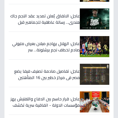
المهمة التي نوقشت خلف الأبواب
المغلقة؟
عاجل: الاتفاق يُعلن تمديد عقد النجم جاك
هندري… رسالة عاطفية للجماهير قبل
الموسم الجديد!
عاجل: الهلال يهاجم ميلان بعرض مليوني
صادم لخطف نجم برشلونة… سر
المفاوضات يكشف!
عاجل: تفاصيل صادمة تصنيف فيفا يضع
مصر في مركز خطير بين 16 المتأهلين
لكأس العالم.. والأرقام تكشف صدمة!
عاجل: قرار حاسم بين الدفاع والتفتيش يهز
مؤسسات الدولة - اتفاقية سرية تكشف
إنجاز 97.5% بالجيش!