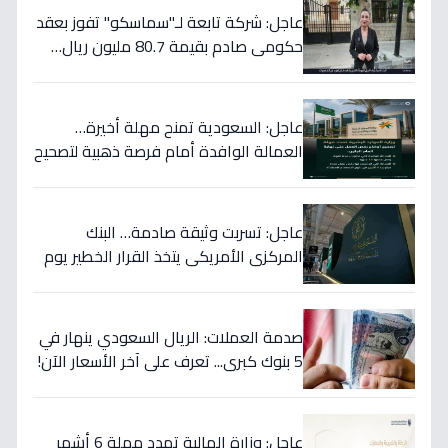
عاجل: شركة تابعة لـ"سماسكو" تفوز بعقد
حكومي صادم بقيمة 80.7 مليون ريال…
هكذا سيؤثر على أسهمها قريباً!
عاجل: السعودية تمنح مهلة أخيرة…
العمالة الوافدة أمام فرصة ذهبية لتصحيح
أوضاعها قبل نهاية 2024
عاجل: تسربت وثيقة صادمة… البنك
المركزي الأمريكي يتخذ القرار الخطير يوم
الخميس ويعلنه رسمياً - ستتأثر دولتك
مباشرة!
صدمة العملات: الريال السعودي ينهار في
5 بنوك كبرى... تعرف على آخر الأسعار الآن!
⬇️
عاجل: وزارة المالية تمدد مهلة 6 أشهر