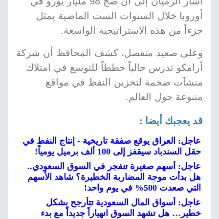
أشار الرميان إلى أن ضخ 98 مليار يورو في
أوروبا خلال السنوات الست الماضية يمثل
جزءاً من هذه الاستراتيجية الواسعة.
وعلى صعيد منفصل، كشف المحافظ أن شركة
أرامكو تدرس حالياً خططاً للتوسع في امتلاك
منشآت ضخمة لتخزين النفط في مواقع
متنوعة حول العالم.
قد يعجبك أيضا :
عاجل: العراق يوقع صفقة تاريخية - إنتاج النفط في
حقل السندباد سيقفز إلى 100 ألف برميل يومياً!
عاجل: أسهم صغيرة تنفجر في السوق السعودي..
هل بدأت موجة المضاربة الخطيرة؟ شاهد الأسهم
التي صعدت 500% في يوم واحد!
عاجل: أسواق المال السعودية تتأرجح بشكل
خطير… هل تشهد السوق انهياراً جديداً مع بدء