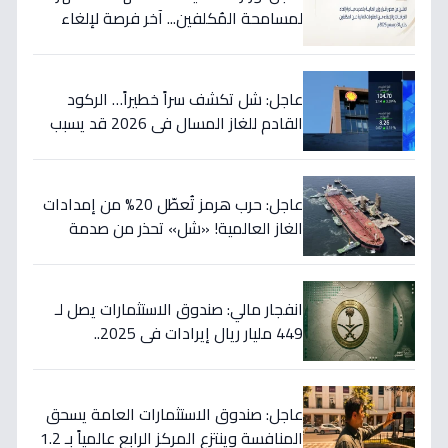
لمسامحة المُكلفين... آخر فرصة لإلغاء
غراماتك قبل نهاية 2026!
عاجل: شل تكشف سراً خطيراً… الركود
القادم للغاز المسال في 2026 قد يسبب
ارتفاع الأسعار 65% - هل أنت مستعد؟
عاجل: حرب هرمز تُعطّل 20% من إمدادات
الغاز العالمية! «شل» تحذر من صدمة
أسعار قادمة… وتكشف موعد «الانفراج
الكبير»
انفجار مالي: صندوق الاستثمارات يصل لـ
449 مليار ريال إيرادات في 2025..
والسيولة تتجاوز 350 مليار!
عاجل: صندوق الاستثمارات العامة يسحق
المنافسة وينتزع المركز الرابع عالمياً بـ 1.2