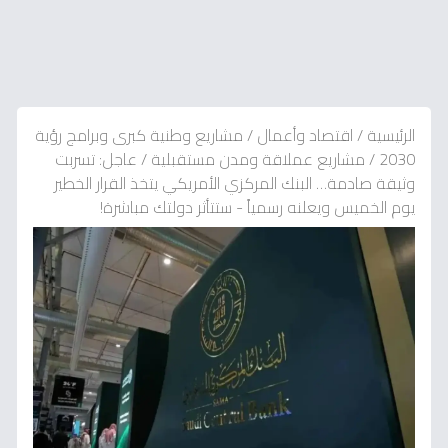
الرئيسية
/
اقتصاد وأعمال
/
مشاريع وطنية كبرى وبرامج رؤية
2030
/
مشاريع عملاقة ومدن مستقبلية
/
عاجل: تسربت
وثيقة صادمة… البنك المركزي الأمريكي يتخذ القرار الخطير
يوم الخميس ويعلنه رسمياً - ستتأثر دولتك مباشرة!