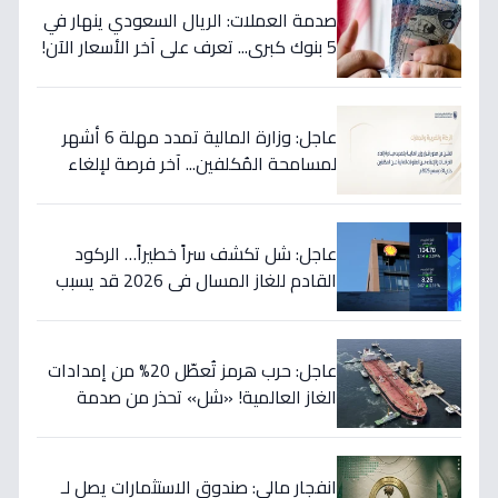
صدمة العملات: الريال السعودي ينهار في
5 بنوك كبرى... تعرف على آخر الأسعار الآن!
⬇️
عاجل: وزارة المالية تمدد مهلة 6 أشهر
لمسامحة المُكلفين... آخر فرصة لإلغاء
غراماتك قبل نهاية 2026!
عاجل: شل تكشف سراً خطيراً… الركود
القادم للغاز المسال في 2026 قد يسبب
ارتفاع الأسعار 65% - هل أنت مستعد؟
عاجل: حرب هرمز تُعطّل 20% من إمدادات
الغاز العالمية! «شل» تحذر من صدمة
أسعار قادمة… وتكشف موعد «الانفراج
الكبير»
انفجار مالي: صندوق الاستثمارات يصل لـ