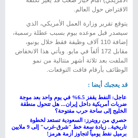
الأمريكي) أمام خيار صعب قد يغير تكلفة
الاقتراض حول العالم.
يتوقع تقرير وزارة العمل الأمريكي، الذي
سيصدر قبل موعده بيوم بسبب عطلة رسمية،
إضافة 110 آلاف وظيفة فقط خلال يونيو،
مقابل 172 ألفاً في مايو. ويأتي هذا الانخفاض
الملفت بعد ثلاثة أشهر متتالية من نمو
الوظائف بأرقام فاقت التوقعات.
قد يعجبك أيضا :
عاجل: النفط يقفز 6.5% في يوم واحد بعد موجة
ضربات أمريكية داخل إيران... هل تتحول منطقة
الخليج إلى ساحة حرب مفتوحة؟
حصري من رويترز: السعودية تستعد لخطوة
تاريخية.. زيادة سعة خط "شرق-غرب" إلى 9 ملايين
برميل نفط يومياً لتجاوز أزمة هرمز!