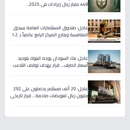
449 مليار ريال إيرادات في 2025..
والسيولة تتجاوز 350 مليار!
عاجل: صندوق الاستثمارات العامة يسحق
المنافسة وينتزع المركز الرابع عالمياً بـ 1.2
تريليون دولار… نصر تاريخي للاستثمار
السعودي!
عاجل: بنك السودان يوجه البنوك بتوحيد
أسعار الصرف… قرار يهدف لوقف التلاعب
في سوق العملة!
عاجل: 20 ألف مستثمر يحصلون على 292
مليون ريال تعويضات صادمة… قرار تاريخي
في سوق الأسهم!