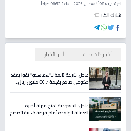
اخر تحديث:
08 أغسطس 2026 الساعة 08:53 صباحاً
شارك الخبر
أخبار ذات صلة
آخر الأخبار
عاجل: شركة تابعة لـ"سماسكو" تفوز بعقد
حكومي صادم بقيمة 80.7 مليون ريال…
هكذا سيؤثر على أسهمها قريباً!
عاجل: السعودية تمنح مهلة أخيرة…
العمالة الوافدة أمام فرصة ذهبية لتصحيح
أوضاعها قبل نهاية 2024