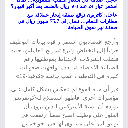
عاجل: صدمة في أسعار الذهب السعودية… لماذا
استقر عيار 24 عند 503 ريال بالضبط بعد أكبر انهيار؟
عاجل: كاتريون توقع صفقة إيجار عملاقة مع
مطارات الدمام… تصل إلى 75.7 مليون ريال في
صفقة تهز سوق الضيافة!
وأرجع اقتصاديون استمرار قوة بيانات التوظيف
جزئياً إلى انخفاض وتيرة تسريح العاملين، حيث
فضلت الشركات الاحتفاظ بموظفيها رغم
الضبابية الاقتصادية، بعدما واجهت صعوبات
كبيرة في التوظيف عقب جائحة «كوفيد-19».
غير أن هذه القوة لم تنعكس بشكل كامل على
مؤشرات أخرى. فأظهر استطلاع لـ«كونفرنس
بورد» أن نسبة الأميركيين الذين يرون أن
العثور على وظيفة أصبح صعباً ارتفعت في
يونيو إلى أعلى مستوى لها في نحو خمس