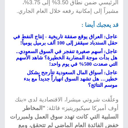
الرئيسي ضمن نطاق 3.50% إلى 3.75%،
مشيراً إلى إمكانية رفعه خلال العام الجاري.
قد يعجبك أيضا :
عاجل: العراق يوقع صفقة تاريخية - إنتاج النفط في
حقل السندباد سيقفز إلى 100 ألف برميل يومياً!
عاجل: أسهم صغيرة تنفجر في السوق السعودي..
هل بدأت موجة المضاربة الخطيرة؟ شاهد الأسهم
التي صعدت 500% في يوم واحد!
عاجل: أسواق المال السعودية تتأرجح بشكل
خطير… هل تشهد السوق انهياراً جديداً مع بدء
موسم النتائج؟
وعلّقت شروتي ميشرا، الاقتصادية لدى «بنك
أوف أميركا سيكيوريتيز» قائلة:
"المخاطر
السلبية التي كانت تهدد سوق العمل ولمبررات
خفض الفائدة العام الماضي لم تتحقق، ومع