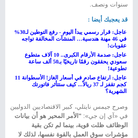
سنوات ونصف.
قد يعجبك أيضا :
عاجل: قرار رسمي يبدأ اليوم - رفع التوطين لـ30%
في 46 مهنة هندسية… المنشآت المخالفة تواجه
عقوبات!
عاجل: صدمة الأرقام الكبرى.. 10 آلاف متطوع
سعودي يحققون رقمًا تاريخيًا بـ50 ألف ساعة
تطوعية!
عاجل: ارتفاع صادم في أسعار الغاز! الأسطوانة 11
كجم تقفز لـ 37 ريالاً... كيف ستتأثر فاتورتك
الشهرية؟
وصرح جيمس نايتلي، كبير الاقتصاديين الدوليين
في «آي إن جي»:
"الأمر المحير هو أن بيانات
الوظائف ظلت قوية، بينما لم تكن بقية
مؤشرات سوق العمل بالقوة نفسها، لذلك لا