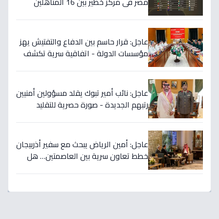
مصر في مركز خطير بين 16 المتأهلين
لكأس العالم.. والأرقام تكشف صدمة!
عاجل: قرار حاسم بين الدفاع والتفتيش يهز
مؤسسات الدولة - اتفاقية سرية تكشف
إنجاز 97.5% بالجيش!
عاجل: نائب أمير تبوك يقلد مسؤولين أمنيين
رتبهم الجديدة - صورة حصرية للتقليد
التاريخي!
عاجل: أمين الرياض يبحث مع سفير أذربيجان
خطط تعاون سرية بين العاصمتين… هل
نشهد تطورات اقتصادية وثقافية تاريخية
قريباً؟