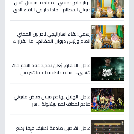
حوار خاص: مفتي المملكة يستقبل رئيس
ديوان المظالم - ماذا دار في اللقاء الذي
يهزّ الأوساط الدينية والقضائية؟
رسمي: لقاء استراتيجي نادر بين المفتي
العام ورئيس ديوان المظالم… ما القرارات
المهمة التي نوقشت خلف الأبواب
المغلقة؟
عاجل: الاتفاق يُعلن تمديد عقد النجم جاك
هندري… رسالة عاطفية للجماهير قبل
الموسم الجديد!
عاجل: الهلال يهاجم ميلان بعرض مليوني
صادم لخطف نجم برشلونة… سر
المفاوضات يكشف!
عاجل: تفاصيل صادمة تصنيف فيفا يضع