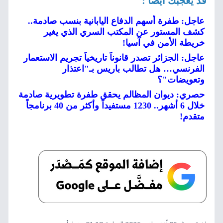
قد يعجبك أيضا :
عاجل: طفرة أسهم الدفاع اليابانية بنسب صادمة..
كشف المستور عن المكتب السري الذي يغير
خريطة الأمن في آسيا!
عاجل: الجزائر تصدر قانوناً تاريخياً تجريم الاستعمار
الفرنسي… هل تطالب باريس بـ"اعتذار
وتعويضات"؟
حصري: ديوان المظالم يحقق طفرة تطويرية صادمة
خلال 6 أشهر.. 1230 مستفيداً وأكثر من 40 برنامجاً
متقدم!