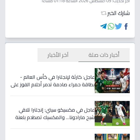
اخر تحديث:
09 أغسطس 2026 الساعة 01:18 مساءاً
شارك الخبر
أخبار ذات صلة
آخر الأخبار
عاجل: كارثة لإنجلترا في كأس العالم -
بطاقة حمراء صادمة تدمر أحلام الفوز على
المكسيك 2-1... انقلبت الموازين!
عاجل في مكسيكو سيتي: إنجلترا تلاقي
شبح مارادونا… والمكسيك تصطدم بلعنة
1966 على بطاقة ربع النهائي!