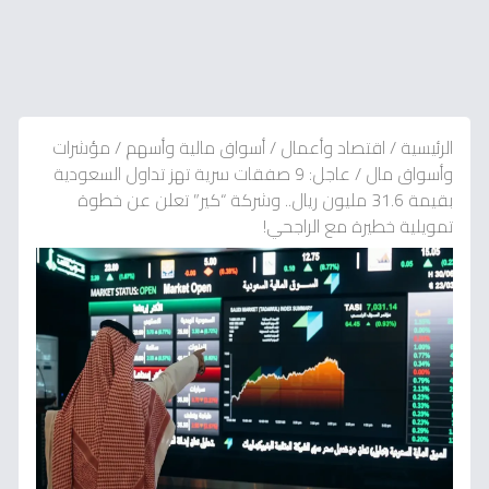
الرئيسية
/
اقتصاد وأعمال
/
أسواق مالية وأسهم
/
مؤشرات
وأسواق مال
/
عاجل: 9 صفقات سرية تهز تداول السعودية
بقيمة 31.6 مليون ريال.. وشركة “كير” تعلن عن خطوة
تمويلية خطيرة مع الراجحي!