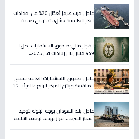
عاجل: حرب هرمز تُعطّل 20% من إمدادات
الغاز العالمية! «شل» تحذر من صدمة
أسعار قادمة… وتكشف موعد «الانفراج
الكبير»
انفجار مالي: صندوق الاستثمارات يصل لـ
449 مليار ريال إيرادات في 2025..
والسيولة تتجاوز 350 مليار!
عاجل: صندوق الاستثمارات العامة يسحق
المنافسة وينتزع المركز الرابع عالمياً بـ 1.2
تريليون دولار… نصر تاريخي للاستثمار
السعودي!
عاجل: بنك السودان يوجه البنوك بتوحيد
أسعار الصرف… قرار يهدف لوقف التلاعب
في سوق العملة!