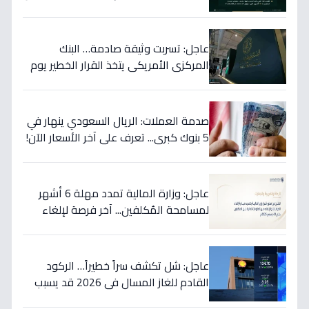
أوضاعها قبل نهاية 2024
عاجل: تسربت وثيقة صادمة… البنك
المركزي الأمريكي يتخذ القرار الخطير يوم
الخميس ويعلنه رسمياً - ستتأثر دولتك
مباشرة!
صدمة العملات: الريال السعودي ينهار في
5 بنوك كبرى... تعرف على آخر الأسعار الآن!
⬇️
عاجل: وزارة المالية تمدد مهلة 6 أشهر
لمسامحة المُكلفين... آخر فرصة لإلغاء
غراماتك قبل نهاية 2026!
عاجل: شل تكشف سراً خطيراً… الركود
القادم للغاز المسال في 2026 قد يسبب
ارتفاع الأسعار 65% - هل أنت مستعد؟