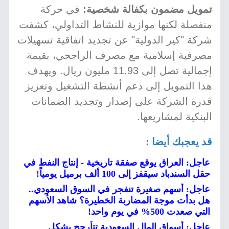
تمويل مضمون بكفالة شخصية:
في حركة
منفصلة لكنها موازية للنشاط التداولي، كشفت
شركة "كير الدولية" عن تجديد اتفاقية تسهيلات
مصرفية إسلامية مع مصرف الراجحي، بقيمة
إجمالية تصل إلى 11.93 مليون ريال. ويهدف
هذا التمويل إلى دعم أنشطة التشغيل وتعزيز
قدرة الشركة على إصدار وتجديد الضمانات
البنكية لمشاريعها.
قد يعجبك أيضا :
عاجل: العراق يوقع صفقة تاريخية - إنتاج النفط في
حقل السندباد سيقفز إلى 100 ألف برميل يومياً!
عاجل: أسهم صغيرة تنفجر في السوق السعودي..
هل بدأت موجة المضاربة الخطيرة؟ شاهد الأسهم
التي صعدت 500% في يوم واحد!
عاجل: أسواق المال السعودية تتأرجح بشكل