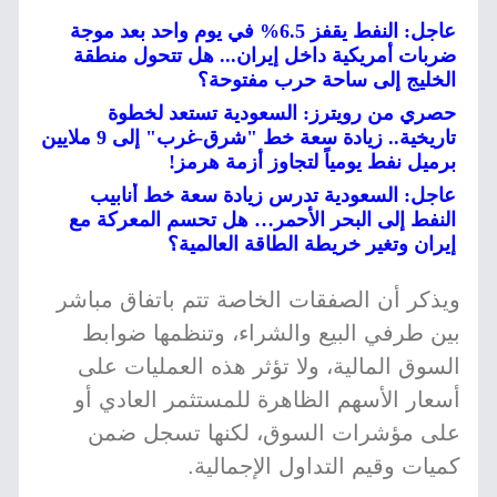
عاجل: النفط يقفز 6.5% في يوم واحد بعد موجة
ضربات أمريكية داخل إيران... هل تتحول منطقة
الخليج إلى ساحة حرب مفتوحة؟
حصري من رويترز: السعودية تستعد لخطوة
تاريخية.. زيادة سعة خط "شرق-غرب" إلى 9 ملايين
برميل نفط يومياً لتجاوز أزمة هرمز!
عاجل: السعودية تدرس زيادة سعة خط أنابيب
النفط إلى البحر الأحمر… هل تحسم المعركة مع
إيران وتغير خريطة الطاقة العالمية؟
ويذكر أن الصفقات الخاصة تتم باتفاق مباشر
بين طرفي البيع والشراء، وتنظمها ضوابط
السوق المالية، ولا تؤثر هذه العمليات على
أسعار الأسهم الظاهرة للمستثمر العادي أو
على مؤشرات السوق، لكنها تسجل ضمن
كميات وقيم التداول الإجمالية.