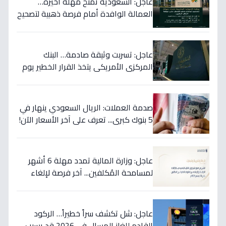
عاجل: السعودية تمنح مهلة أخيرة…
العمالة الوافدة أمام فرصة ذهبية لتصحيح
أوضاعها قبل نهاية 2024
عاجل: تسربت وثيقة صادمة… البنك
المركزي الأمريكي يتخذ القرار الخطير يوم
الخميس ويعلنه رسمياً - ستتأثر دولتك
مباشرة!
صدمة العملات: الريال السعودي ينهار في
5 بنوك كبرى... تعرف على آخر الأسعار الآن!
⬇️
عاجل: وزارة المالية تمدد مهلة 6 أشهر
لمسامحة المُكلفين... آخر فرصة لإلغاء
غراماتك قبل نهاية 2026!
عاجل: شل تكشف سراً خطيراً… الركود
القادم للغاز المسال في 2026 قد يسبب