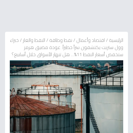
الرئيسية
/
اقتصاد وأعمال
/
نفط وطاقة
/
النفط والغاز
/
خبراء
وول ستريت يكتشفون سراً خطيراً: عودة مضيق هرمز
ستخفض أسعار النفط 11%… هل تنهار الأسواق خلال أسابيع؟