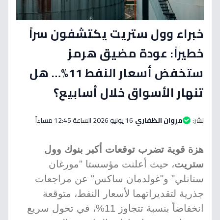
خبراء وول ستريت يكتشفون سراً
خطيراً: عودة مضيق هرمز
ستخفض أسعار النفط 11%… هل
تنهار الأسواق خلال أسابيع؟
نشر:
مروان الظفاري
16 يونيو 2026 الساعة 12:45 مساءاً
هزة قوية تضرب توقعات أكبر بنوك وول
ستريت
، حيث أعلنت مؤسستا "مورغان
ستانلي" و"غولدمان ساكس" عن مراجعات
جذرية لتقديراتهما لأسعار النفط، متوقعة
انخفاضاً بنسبة تتجاوز 11%، في تحول سريع