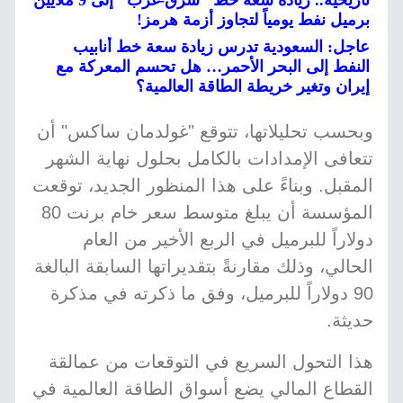
تاريخية.. زيادة سعة خط "شرق-غرب" إلى 9 ملايين
برميل نفط يومياً لتجاوز أزمة هرمز!
عاجل: السعودية تدرس زيادة سعة خط أنابيب
النفط إلى البحر الأحمر… هل تحسم المعركة مع
إيران وتغير خريطة الطاقة العالمية؟
وبحسب تحليلاتها، تتوقع "غولدمان ساكس" أن
تتعافى الإمدادات بالكامل بحلول نهاية الشهر
المقبل. وبناءً على هذا المنظور الجديد، توقعت
المؤسسة أن يبلغ متوسط سعر خام برنت 80
دولاراً للبرميل في الربع الأخير من العام
الحالي، وذلك مقارنةً بتقديراتها السابقة البالغة
90 دولاراً للبرميل، وفق ما ذكرته في مذكرة
حديثة.
هذا التحول السريع في التوقعات من عمالقة
القطاع المالي يضع أسواق الطاقة العالمية في