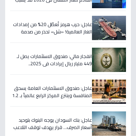
ارتفاع الأسعار 65% - هل أنت مستعد؟
عاجل: حرب هرمز تُعطّل 20% من إمدادات
الغاز العالمية! «شل» تحذر من صدمة
أسعار قادمة… وتكشف موعد «الانفراج
الكبير»
انفجار مالي: صندوق الاستثمارات يصل لـ
449 مليار ريال إيرادات في 2025..
والسيولة تتجاوز 350 مليار!
عاجل: صندوق الاستثمارات العامة يسحق
المنافسة وينتزع المركز الرابع عالمياً بـ 1.2
تريليون دولار… نصر تاريخي للاستثمار
السعودي!
عاجل: بنك السودان يوجه البنوك بتوحيد
أسعار الصرف… قرار يهدف لوقف التلاعب
في سوق العملة!